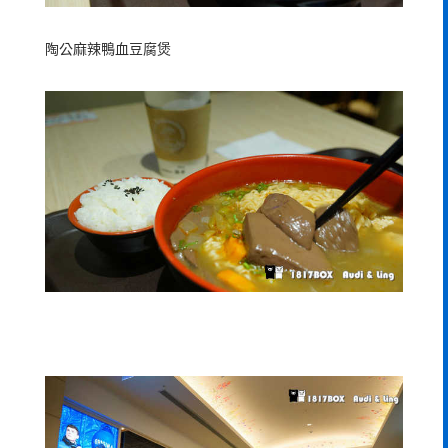
陶公麻辣鴨血豆腐煲