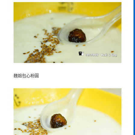
魏姐包心粉圓