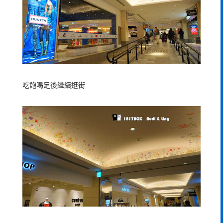
吃飽喝足後繼續逛街