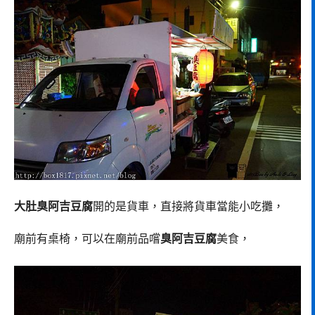
大肚臭阿吉豆腐
開的是貨車，直接將貨車當能小吃攤，
廟前有桌椅，可以在廟前品嚐
臭阿吉豆腐
美食，