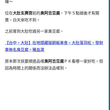
囉～
位在
大肚玄興宮
前的
臭阿吉豆腐
，下午５點過後才有開
賣，白天來吃不到，
之前曾到大肚吃過另一家臭豆腐，
【台中。大肚】在地隱藏版銅板美食。大肚落羽松。發財
車無名臭豆腐。豬血湯
原本那次就要順道品嚐
臭阿吉豆腐
ＰＫ看哪一家好吃，但
因為時間上的關係而沒辦法品嚐到，