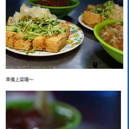
準備上菜囉～