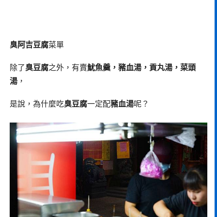
臭阿吉豆腐
菜單
除了
臭豆腐
之外，有賣
魷魚羹，豬血湯，貢丸湯，菜頭
湯
，
是說，為什麼吃
臭豆腐
一定配
豬血湯
呢？