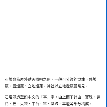
石燈籠為屋外點火照明之用，一般可分為釣燈籠、懸燈
籠、置燈籠、立地燈籠，神社以立地燈籠最常見，
石燈籠造型如中文的「亭」字，由上而下計由：寶珠、請
花、笠、火袋、中台、竿、基礎、基壇等部分構成，