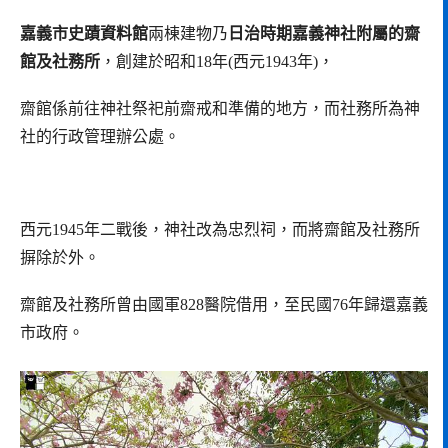
嘉義市史蹟資料館
兩棟建物乃
日治時期嘉義神社附屬的齋
館及社務所
，創建於昭和18年(西元1943年)，
齋館係前往神社祭祀前齋戒和準備的地方，而社務所為神
社的行政管理辦公處。
西元1945年二戰後，神社改為忠烈祠，而將齋館及社務所
摒除於外。
齋館及社務所曾由國軍828醫院借用，至民國76年歸還嘉義
市政府。