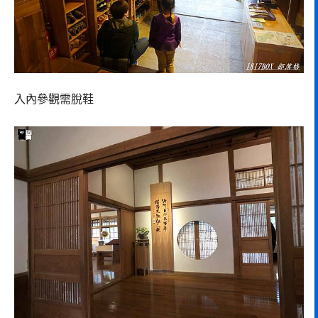
入內參觀需脫鞋