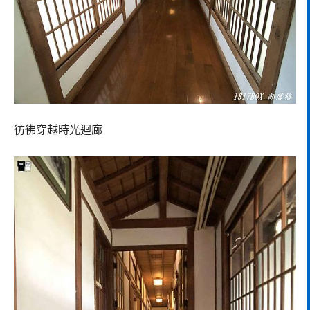
彷彿穿越時光迴廊