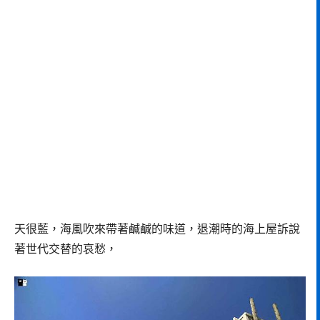
天很藍，海風吹來帶著鹹鹹的味道，退潮時的海上屋訴說
著世代交替的哀愁，