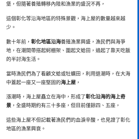
堡，但隨著養殖轉移內陸和漁業的盛況不再，
這個彰化等沿海地區的特殊景觀，海上屋的數量越來越
少。
數十年前，
彰化地區沿海
養殖漁業興盛，漁民們與海爭
地，在潮間帶搭起蚵棚架、圍起文蛤田，過起了靠天吃飯
的半討海生活。
當時漁民們為了看顧文蛤或牡蠣田，利用退潮時，在大海
中蓋起一座又一座堅固的
海上屋
，
漲潮時，海上屋矗立在海中，形成了
彰化沿海的海上奇
景
，全盛時期約有三十多座，但目前僅餘四、五座，
這些海上屋不但記載著漁民們的血淚辛酸，也見證了彰化
地區的漁業興衰。