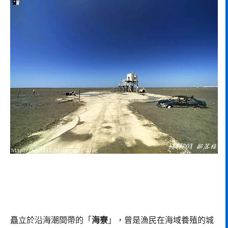
矗立於沿海潮間帶的「
海寮
」，曾是漁民在海域養殖的城