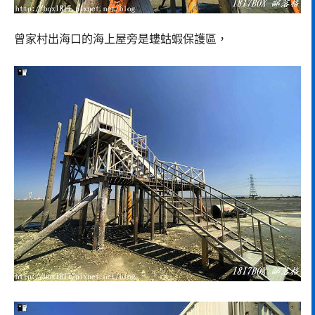
曾家村出海口的海上屋旁是螻蛄蝦保護區，