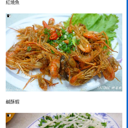
紅燒魚
鹹酥蝦