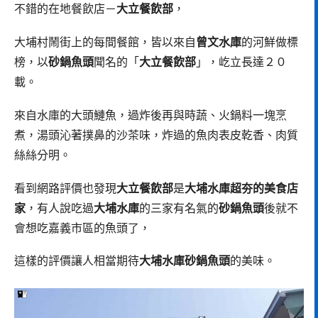
不錯的在地餐飲店－
大立餐飲部
，
大埔村鬧街上的每間餐館，皆以來自
曾文水庫
的河鮮做標
榜，以
砂鍋魚頭
聞名的「
大立餐飲部
」，屹立長達２０
載。
來自水庫的大頭鰱魚，過炸後再與時蔬、火鍋料一塊烹
煮，湯頭沁著撲鼻的沙茶味，炸過的魚肉表皮乾香、肉質
絲絲分明。
看到網路評價也發現
大立餐飲部
是
大埔水庫超夯的美食店
家
，有人說吃過
大埔水庫
的三家有名氣的
砂鍋魚頭
後就不
會想吃嘉義市區的魚頭了，
這樣的評價讓人相當期待
大埔水庫砂鍋魚頭
的美味。