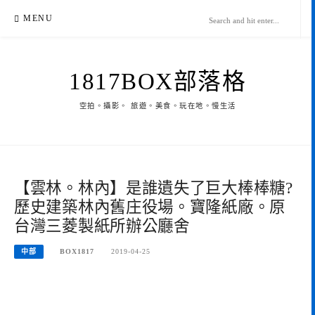
Skip
MENU
to
content
1817BOX部落格
空拍。攝影。 旅遊。美食。玩在地。慢生活
【雲林。林內】是誰遺失了巨大棒棒糖?
歷史建築林內舊庄役場。寶隆紙廠。原
台灣三菱製紙所辦公廳舍
中部
BOX1817
2019-04-25