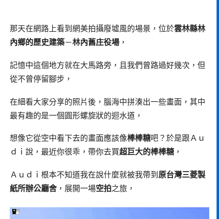
那天在網路上看到網美拍攝廢墟風的場景，位於
雲林縣林
內鄉的歷史建築
－
林內舊庄役場
，
記憶中這個地方就在大馬路旁，且我們曾路過好幾次，但
從不曾停留腳步，
在細看大家分享的照片後，腦海中拼湊出一些畫面，其中
最有趣的是一個圓形螺旋狀的迴水道，
想像它從空中看下去的畫面應該像
棒棒糖
吧？於是跟Ａｕ
ｄｉ說，最近你很乖，帶你去買
超巨大的棒棒糖
，
Ａｕｄｉ根本不知道我在說什麼就被我帶到
原台灣三菱製
紙所辦公廳舍
，展開一場
空拍
之旅，