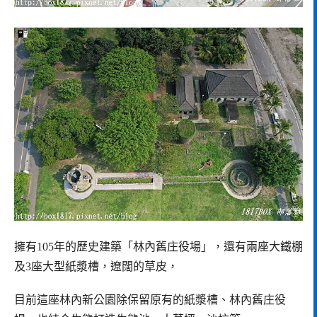
擁有105年的歷史建築「林內舊庄役場」，還有兩座大鐵棚
及3座大型紙漿槽，遼闊的草皮，
目前這座林內新公園除保留原有的紙漿槽、林內舊庄役