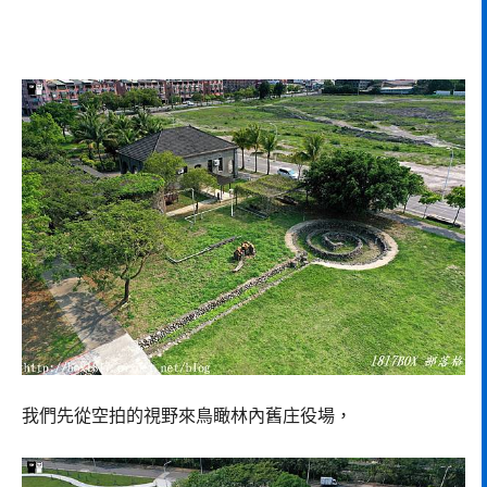
我們先從空拍的視野來鳥瞰林內舊庄役場，