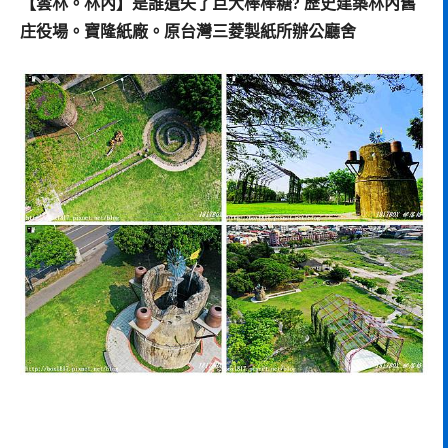
【雲林。林內】是誰遺失了巨大棒棒糖? 歷史建築林內舊
庄役場。寶隆紙廠。原台灣三菱製紙所辦公廳舍