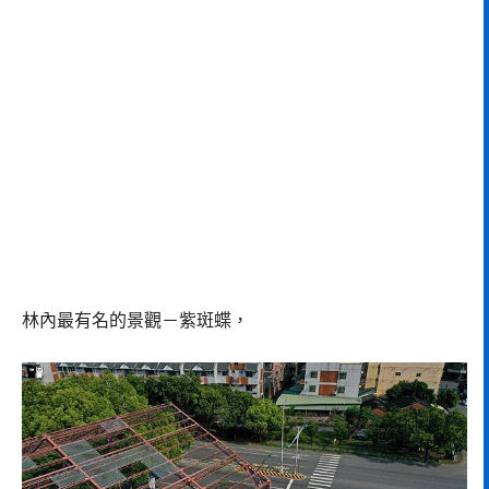
林內最有名的景觀－紫斑蝶，