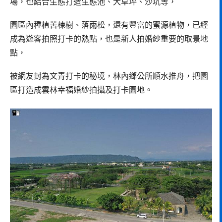
場，也結合生態打造生態池、大草坪、沙坑等，
園區內種植苦楝樹、落雨松，還有豐富的蜜源植物，已經
成為遊客拍照打卡的熱點，也是新人拍婚紗重要的取景地
點，
被網友封為文青打卡的秘境，林內鄉公所順水推舟，把園
區打造成雲林幸福婚紗拍攝及打卡園地。