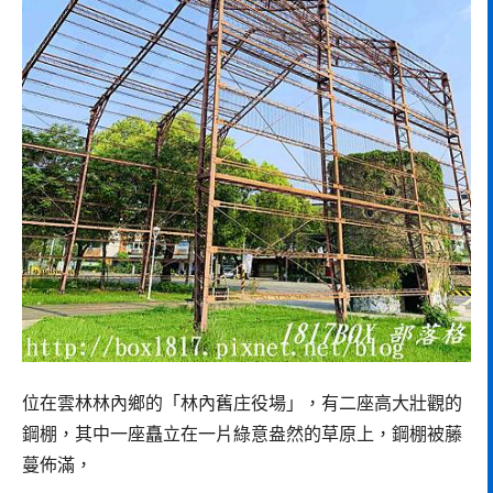
位在雲林林內鄉的「林內舊庄役場」，有二座高大壯觀的
鋼棚，其中一座矗立在一片綠意盎然的草原上，鋼棚被藤
蔓佈滿，