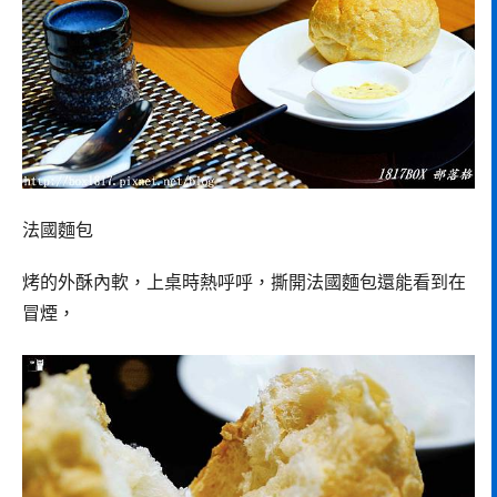
法國麵包
烤的外酥內軟，上桌時熱呼呼，撕開法國麵包還能看到在
冒煙，