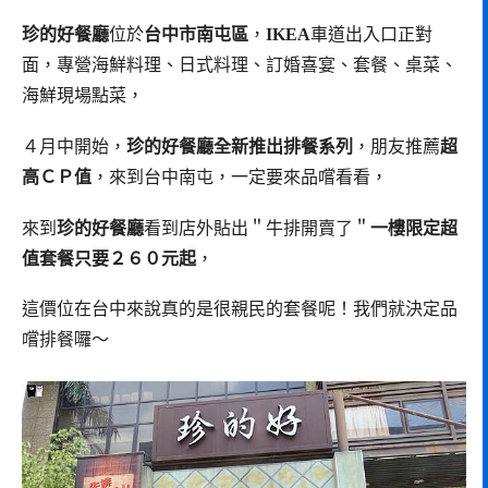
珍的好餐廳
位於
台中市南屯區
，
IKEA
車道出入口正對
面，專營海鮮料理、日式料理、訂婚喜宴、套餐、桌菜、
海鮮現場點菜，
４月中開始，
珍的好餐廳全新推出排餐系列
，朋友推薦
超
高ＣＰ值
，來到台中南屯，一定要來品嚐看看，
來到
珍的好餐廳
看到店外貼出＂牛排開賣了＂
一樓限定超
值套餐只要２６０元起
，
這價位在台中來說真的是很親民的套餐呢！我們就決定品
嚐排餐囉～