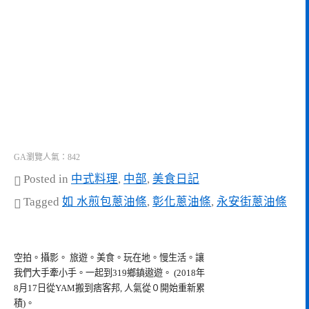
GA瀏覽人氣：842
Posted in
中式料理
,
中部
,
美食日記
Tagged
如 水煎包蔥油條
,
彰化蔥油條
,
永安街蔥油條
空拍。攝影。 旅遊。美食。玩在地。慢生活。讓
我們大手牽小手。一起到319鄉鎮遨遊。 (2018年
8月17日從YAM搬到痞客邦, 人氣從０開始重新累
積)。