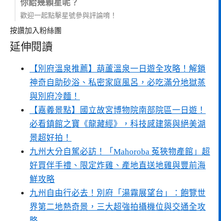
你給幾顆星呢？
歡迎一起點擊星號參與評論唷！
按讚加入粉絲團
延伸閱讀
【別府溫泉推薦】葫蘆溫泉一日遊全攻略！解鎖
神奇自助砂浴、私密家庭風呂，必吃滿分地獄蒸
與別府冷麵！
【嘉義景點】國立故宮博物院南部院區一日遊！
必看鎮館之寶《龍藏經》，科技感建築與絕美湖
景超好拍！
九州大分自駕必訪！「Mahoroba 菟狹物產館」超
好買伴手禮、限定炸雞、產地直送地雞與豐前海
鮮攻略
九州自由行必去！別府「湯霧展望台」：飽覽世
界第二地熱奇景，三大超強拍攝機位與交通全攻
略