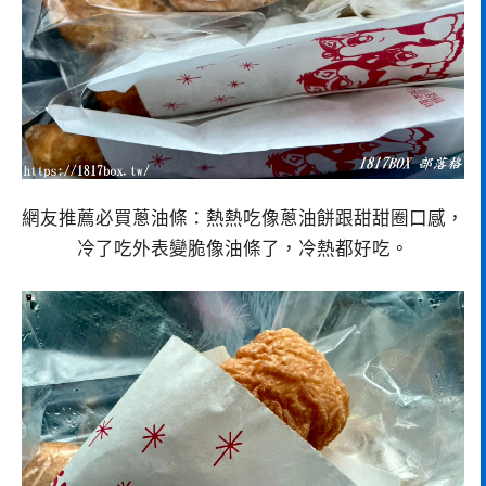
網友推薦必買蔥油條：熱熱吃像蔥油餅跟甜甜圈口感，
冷了吃外表變脆像油條了，冷熱都好吃。