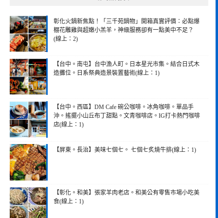
字:
彰化火鍋新焦點！「三千苑鍋物」開箱真實評價：必點爆
棚花雕雞與超嫩小羔羊，神級服務卻有一點美中不足？
(線上：2)
【台中。南屯】台中漁人町。日本星光市集。結合日式木
造攤位。日系祭典造景裝置藝術(線上：1)
【台中。西區】DM Cafe 碗公咖啡。冰角咖啡。單品手
沖。搖擺小山丘布丁甜點。文青咖啡店。IG打卡熱門咖啡
店(線上：1)
【屏東。長治】美味七個七。 七個七炙燒牛排(線上：1)
【彰化。和美】張家羊肉老店。和美公有零售市場小吃美
食(線上：1)