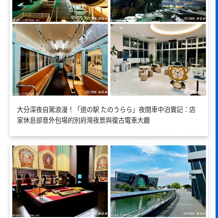
大分深夜自駕浪漫！「道の駅 たのうらら」夜間車中泊實記：店
家休息卻意外包場的別府灣夜景與復古電車大廳