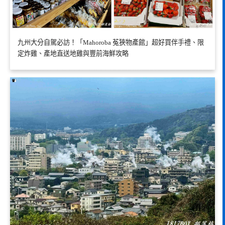
九州大分自駕必訪！「Mahoroba 菟狹物產館」超好買伴手禮、限
定炸雞、產地直送地雞與豐前海鮮攻略