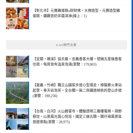
【彰化市】元寶雞蛋糕x財財佛。大佛造型、元寶造型雞
蛋糕。鐵觀音奶茶霜淇淋(線上：1)
GA4熱門文章
【宜蘭。礁溪】協天廟。忠義香客大樓。號稱五星級香客
住宿。每房皆有溫泉泡湯(瀏覽：179,863)
【嘉義。竹崎】獨立山國家步道Ｏ型環走。樟腦寮火車站
起登。奉天岩泡茶。全台獨一無二與鐵道相依的登山步道
(瀏覽：190,256)
【台南。白河】火山碧雲寺。體驗透明三層樓電梯。視野
極佳。山景風光賞心悅目。國定三級古蹟。關仔嶺風景區
旅遊景點(瀏覽：28,975)