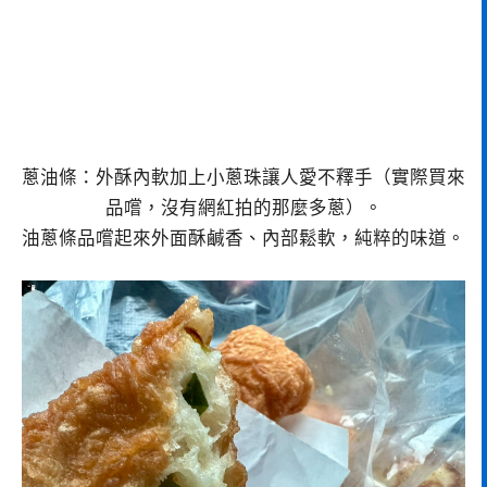
蔥油條：外酥內軟加上小蔥珠讓人愛不釋手（實際買來
品嚐，沒有網紅拍的那麼多蔥）。
油蔥條品嚐起來外面酥鹹香、內部鬆軟，純粹的味道。