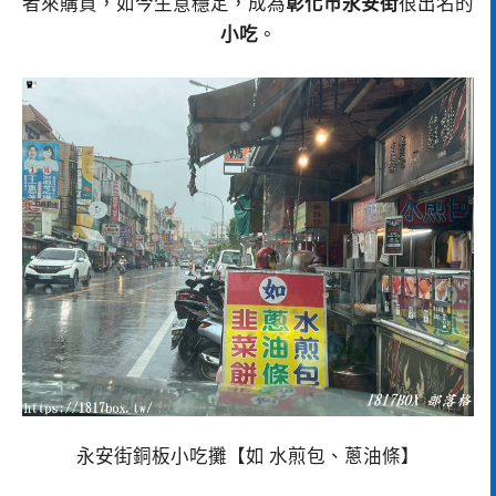
者來購買，如今生意穩定，成為
彰化市永安街
很出名的
小吃
。
永安街銅板小吃攤【如 水煎包、蔥油條】