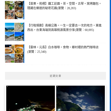
【苗栗。苑裡】鐵工莊園。茶。空間。古琴。窯烤麵包。
隱藏在鄉道的秘密花園(瀏覽：28,283)
【行程規劃】南橫公路。一生一定要去一次的地方。東進
西出。台東海端到高雄桃源風景分享(瀏覽：60,095)
【雲林。元長】白水咖啡。食物。鄉村裡的熱門咖啡店
(瀏覽：25,340)
近期文章