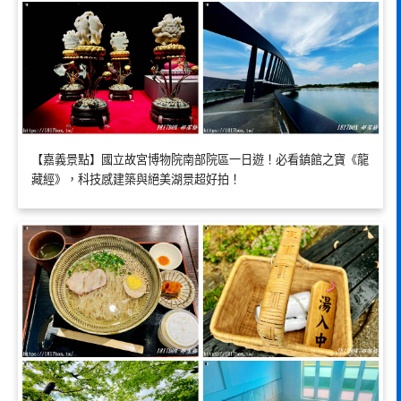
【嘉義景點】國立故宮博物院南部院區一日遊！必看鎮館之寶《龍
藏經》，科技感建築與絕美湖景超好拍！