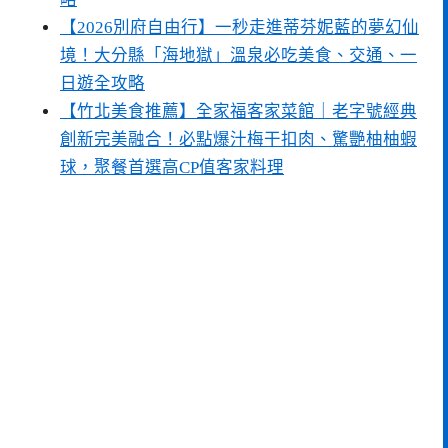
【2026別府自由行】一秒走進蒂芬妮藍的夢幻仙
境！大分縣「海地獄」溫泉必吃美食、交通、一
日遊全攻略
【竹北美食推薦】全家福客家菜館｜老字號經典
創新完美融合！必點爆汁梅干扣肉、驚艷柚柚蝦
球，聚餐首選高CP值客家料理