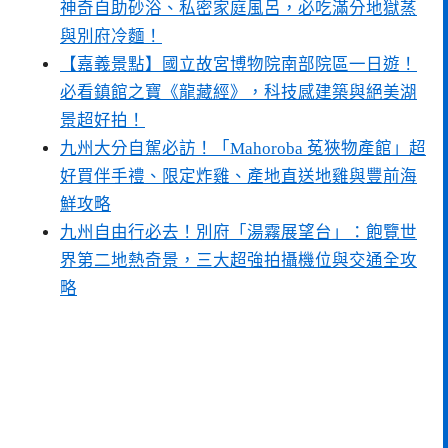
神奇自助砂浴、私密家庭風呂，必吃滿分地獄蒸
與別府冷麵！
【嘉義景點】國立故宮博物院南部院區一日遊！
必看鎮館之寶《龍藏經》，科技感建築與絕美湖
景超好拍！
九州大分自駕必訪！「Mahoroba 菟狹物產館」超
好買伴手禮、限定炸雞、產地直送地雞與豐前海
鮮攻略
九州自由行必去！別府「湯霧展望台」：飽覽世
界第二地熱奇景，三大超強拍攝機位與交通全攻
略