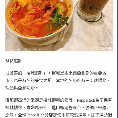
爸爸蝦麵
很厲害的「檳城蝦麵」，檳城是馬來西亞北部的重要城
市，也是有名的美食之都，當地的名小吃有三：炒粿條、
蝦麵與亞參叻沙。
濃郁蝦高湯的湯頭是檳城蝦麵的靈魂，PappaRich為了保有
檳城精神，直送馬來西亞進口蝦湯醬來台，強調正宗原汁
原味。全球PappaRich分店都使用這款蝦湯醬。除了湯頭獨