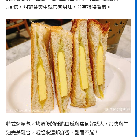
300倍，甜菊葉天生就帶有甜味，並有獨特香氣。
特式烤麵包，烤過後的酥脆口感與焦氣好誘人，加央與牛
油完美融合，嚐起來濃郁鮮香，甜而不膩！