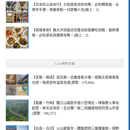
【日本松山自由行】大街道商店街攻略：必吃鯛魚飯、必
買伴手禮、周邊景點一日遊懶人包(線上：3)
【高雄美食】義大天悅飯店百匯自助餐廳吃到飽：最新價
格、必吃菜色與優惠攻略！(線上：3)
GA4熱門文章
【宜蘭。礁溪】協天廟。忠義香客大樓。號稱五星級香客
住宿。每房皆有溫泉泡湯(瀏覽：179,866)
【嘉義。竹崎】獨立山國家步道Ｏ型環走。樟腦寮火車站
起登。奉天岩泡茶。全台獨一無二與鐵道相依的登山步道
(瀏覽：190,257)
【台南。白河】火山碧雲寺。體驗透明三層樓電梯。視野