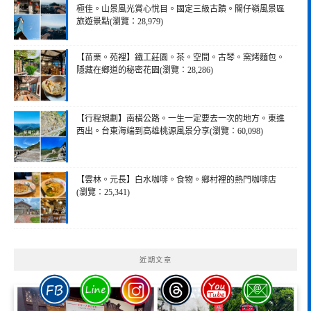
極佳。山景風光賞心悅目。國定三級古蹟。關仔嶺風景區
旅遊景點(瀏覽：28,979)
【苗栗。苑裡】鐵工莊園。茶。空間。古琴。窯烤麵包。
隱藏在鄉道的秘密花園(瀏覽：28,286)
【行程規劃】南橫公路。一生一定要去一次的地方。東進
西出。台東海端到高雄桃源風景分享(瀏覽：60,098)
【雲林。元長】白水咖啡。食物。鄉村裡的熱門咖啡店
(瀏覽：25,341)
近期文章