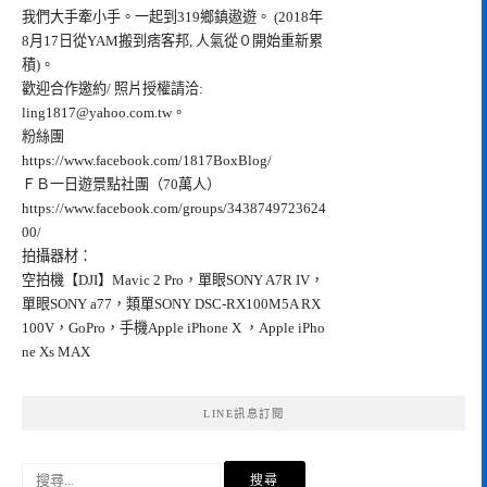
我們大手牽小手。一起到319鄉鎮遨遊。 (2018年
8月17日從YAM搬到痞客邦, 人氣從０開始重新累
積)。
歡迎合作邀約/ 照片授權請洽:
ling1817@yahoo.com.tw
。
粉絲團
https://www.facebook.com/1817BoxBlog/
ＦＢ一日遊景點社團（70萬人）
https://www.facebook.com/groups/3438749723624
00/
拍攝器材：
空拍機【DJI】Mavic 2 Pro，單眼SONY A7R IV，
單眼SONY a77，類單SONY DSC-RX100M5A RX
100V，GoPro，手機Apple iPhone X ，Apple iPho
ne Xs MAX
LINE訊息訂閱
搜