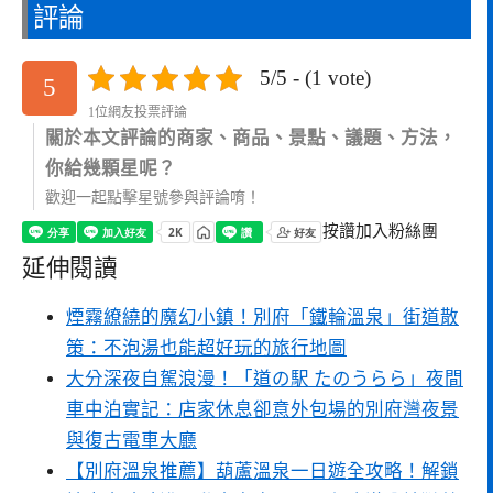
評論
5/5 - (1 vote)
5
1位網友投票評論
關於本文評論的商家、商品、景點、議題、方法，
你給幾顆星呢？
歡迎一起點擊星號參與評論唷！
按讚加入粉絲團
延伸閱讀
煙霧繚繞的魔幻小鎮！別府「鐵輪溫泉」街道散
策：不泡湯也能超好玩的旅行地圖
大分深夜自駕浪漫！「道の駅 たのうらら」夜間
車中泊實記：店家休息卻意外包場的別府灣夜景
與復古電車大廳
【別府溫泉推薦】葫蘆溫泉一日遊全攻略！解鎖