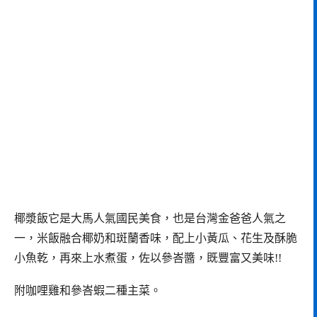
椰漿飯它是大馬人氣國民美食，也是台灣金爸爸人氣之
一，米飯融合椰奶和斑蘭香味，配上小黃瓜、花生及酥脆
小魚乾，再來上水煮蛋，佐以參峇醬，既豐富又美味!!
附咖哩雞和參峇蝦二種主菜。