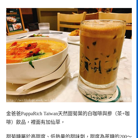
金爸爸PappaRich Taiwan天然甜菊葉的白咖啡與摻（茶+咖
啡）飲品，裡面有加仙草，
甜菊糖屬於高甜度、低熱量的甜味劑，甜度為蔗糖的200～