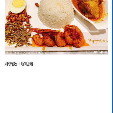
椰漿飯＋咖哩雞