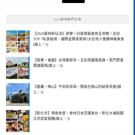
尋
關
鍵
GA4即時熱門文章
字:
【2026雲林新玩法】麥寮一日遊景點美食全攻略！走訪
TOP 7私房秘境、國際金獎夜景與5大在地人推爆神級美食
(線上：5)
【苗栗。後龍】台灣桑耶寺。五彩西藏風馬旗。免門票賞
異國風情(線上：4)
【嘉義。梅山】牛伯伯茶塢。隱身在梅山的秘密茶屋(線
上：3)
【彰化市】得魚食堂。食材日本空運來台。彰化大埔商圈
日式家庭餐廳(線上：3)