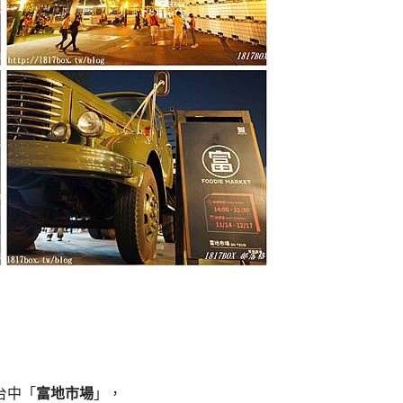
台中「
富地市場
」，