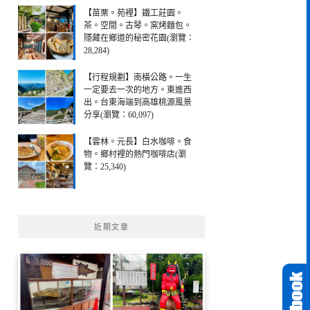
【苗栗。苑裡】鐵工莊園。
茶。空間。古琴。窯烤麵包。
隱藏在鄉道的秘密花園(瀏覽：
28,284)
【行程規劃】南橫公路。一生
一定要去一次的地方。東進西
出。台東海端到高雄桃源風景
分享(瀏覽：60,097)
【雲林。元長】白水咖啡。食
物。鄉村裡的熱門咖啡店(瀏
覽：25,340)
近期文章