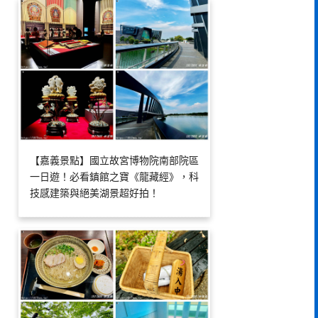
【嘉義景點】國立故宮博物院南部院區
一日遊！必看鎮館之寶《龍藏經》，科
技感建築與絕美湖景超好拍！