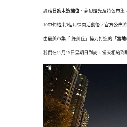
憑藉
日系木造攤位
、夢幻燈光及特色市集
10中旬結束3個月快閃活動後，官方公佈將
由最美市集「 綠美丘」操刀打造的「
富地
我們在11月15日星期日到訪，當天相約