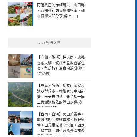
雨落鳥居的赤紅絕景｜山口縣
元乃隅神社雨天參拜指南、御
守與御朱印分享(線上：1)
GA4熱門文章
【宜蘭。礁溪】協天廟。忠義
香客大樓。號稱五星級香客住
宿。每房皆有溫泉泡湯(瀏覽：
179,865)
【嘉義。竹崎】獨立山國家步
道Ｏ型環走。樟腦寮火車站起
登。奉天岩泡茶。全台獨一無
二與鐵道相依的登山步道(瀏
覽：190,257)
【台南。白河】火山碧雲寺。
體驗透明三層樓電梯。視野極
佳。山景風光賞心悅目。國定
三級古蹟。關仔嶺風景區旅遊
景點(瀏覽：28,978)