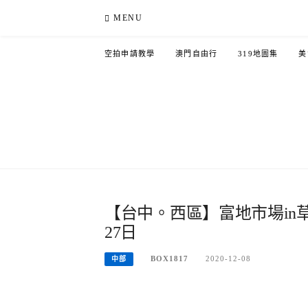
Skip
MENU
to
content
空拍申請教學
澳門自由行
319地圖集
美
【台中。西區】富地市場in草悟 F
27日
BOX1817
2020-12-08
中部