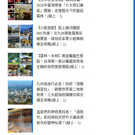
【台中燈會攻略】姆明降臨！
2026中臺灣燈會「七大奇幻展
區」開箱：走進極光下的童話
森林！(線上：1)
【小倉旅遊】搭上銀河鐵道
999 列車！北九州單軌電車彩
繪驚喜，尋找松本零士經典銅
像全攻略(線上：1)
【雲林。水林】黃金蝙蝠生態
館。台灣第一座以蝙蝠保育為
主軸的自然旅遊場館(線上：1)
九州自由行必去！別府「湯霧
展望台」：飽覽世界第二地熱
奇景，三大超強拍攝機位與交
通全攻略(線上：1)
溫泉界的神奇黑科技！「湯雨
竹」如何用純天然竹子讓滾燙
泉水秒變神仙湯？(線上：1)