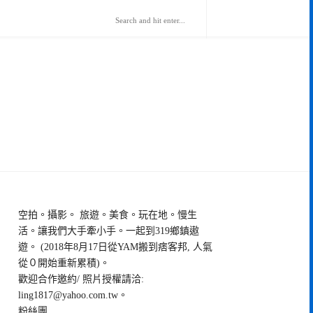
空拍。攝影。 旅遊。美食。玩在地。慢生
活。讓我們大手牽小手。一起到319鄉鎮遨
遊。 (2018年8月17日從YAM搬到痞客邦, 人氣
從０開始重新累積)。
歡迎合作邀約/ 照片授權請洽:
ling1817@yahoo.com.tw
。
粉絲團