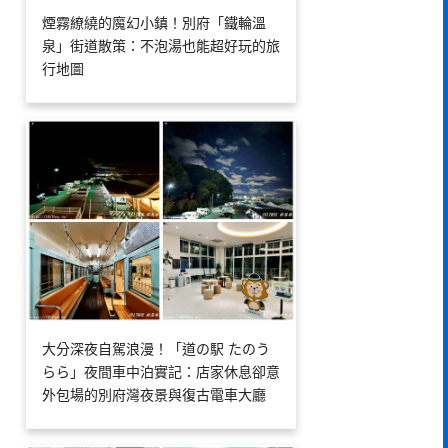
煙霧繚繞的魔幻小鎮！別府「鐵輪溫
泉」街道散策：不泡湯也能超好玩的旅
行地圖
大分深夜自駕浪漫！「道の駅 たのう
らら」夜間車中泊實記：店家休息卻意
外包場的別府灣夜景與復古電車大廳