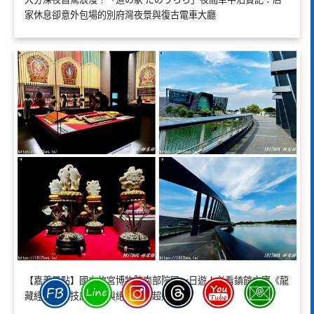
家休息卻意外包場的別府灣夜景與復古電車大廳
【嘉義景點】國立故宮博物院南部院區一日遊！必看鎮館之寶《龍
藏經》，科技感建築與絕美湖景超好拍！