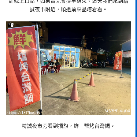
到晚上11點，如果賣完會提早結束。這天我們來到精
誠夜市附近，順道前來品嚐看看。
精誠夜市旁看到插旗，鮮－鹽烤台灣鯛。