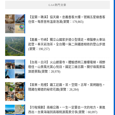
GA4熱門文章
【宜蘭。礁溪】協天廟。忠義香客大樓。號稱五星級香客
住宿。每房皆有溫泉泡湯(瀏覽：179,865)
【嘉義。竹崎】獨立山國家步道Ｏ型環走。樟腦寮火車站
起登。奉天岩泡茶。全台獨一無二與鐵道相依的登山步道
(瀏覽：190,257)
【台南。白河】火山碧雲寺。體驗透明三層樓電梯。視野
極佳。山景風光賞心悅目。國定三級古蹟。關仔嶺風景區
旅遊景點(瀏覽：28,978)
【苗栗。苑裡】鐵工莊園。茶。空間。古琴。窯烤麵包。
隱藏在鄉道的秘密花園(瀏覽：28,284)
【行程規劃】南橫公路。一生一定要去一次的地方。東進
西出。台東海端到高雄桃源風景分享(瀏覽：60,097)