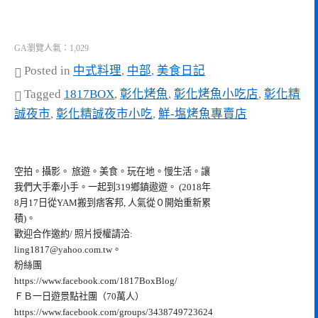
GA瀏覽人氣：1,029
Posted in
中式料理
,
中部
,
美食日記
Tagged
1817BOX
,
彰化烤魚
,
彰化烤魚小吃店
,
彰化精
誠夜市
,
彰化精誠夜市小吃
,
鮮-塩烤魚專賣店
空拍。攝影。 旅遊。美食。玩在地。慢生活。讓
我們大手牽小手。一起到319鄉鎮遨遊。 (2018年
8月17日從YAM搬到痞客邦, 人氣從０開始重新累
積)。
歡迎合作邀約/ 照片授權請洽:
ling1817@yahoo.com.tw
。
粉絲團
https://www.facebook.com/1817BoxBlog/
ＦＢ一日遊景點社團（70萬人）
https://www.facebook.com/groups/3438749723624