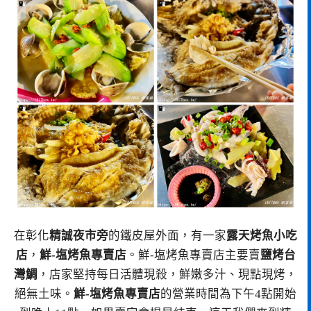
在彰化
精誠夜市旁
的鐵皮屋外面，有一家
露天烤魚小吃
店
，
鮮-塩烤魚專賣店
。鮮-塩烤魚專賣店主要賣
鹽烤台
灣鯛
，店家堅持每日活體現殺，鮮嫩多汁、現點現烤，
絕無土味。
鮮-塩烤魚專賣店
的營業時間為下午4點開始