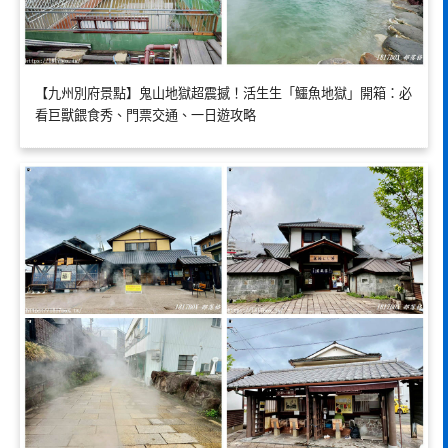
【九州別府景點】鬼山地獄超震撼！活生生「鱷魚地獄」開箱：必
看巨獸餵食秀、門票交通、一日遊攻略