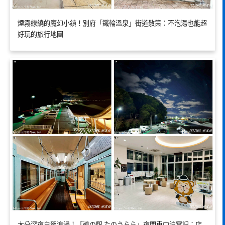
煙霧繚繞的魔幻小鎮！別府「鐵輪溫泉」街道散策：不泡湯也能超
好玩的旅行地圖
大分深夜自駕浪漫！「道の駅 たのうらら」夜間車中泊實記：店