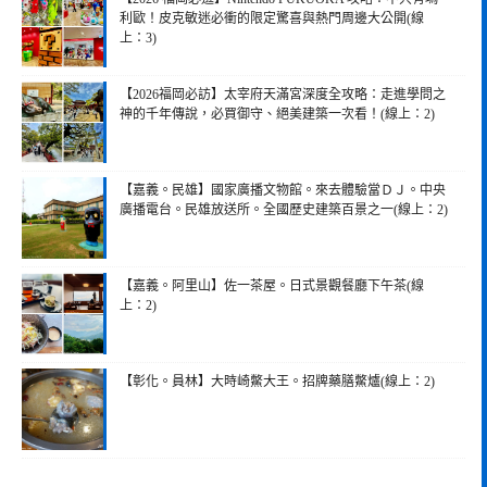
利歐！皮克敏迷必衝的限定驚喜與熱門周邊大公開(線
上：3)
【2026福岡必訪】太宰府天滿宮深度全攻略：走進學問之
神的千年傳說，必買御守、絕美建築一次看！(線上：2)
【嘉義。民雄】國家廣播文物館。來去體驗當ＤＪ。中央
廣播電台。民雄放送所。全國歷史建築百景之一(線上：2)
【嘉義。阿里山】佐一茶屋。日式景觀餐廳下午茶(線
上：2)
【彰化。員林】大時崎鱉大王。招牌藥膳鱉爐(線上：2)