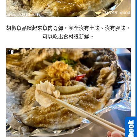
胡椒魚品嚐起來魚肉Ｑ彈，完全沒有土味、沒有腥味，
可以吃出食材很新鮮。