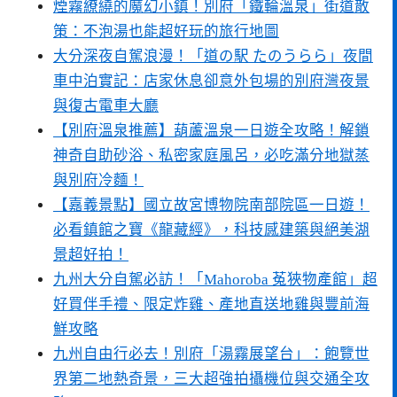
煙霧繚繞的魔幻小鎮！別府「鐵輪溫泉」街道散
策：不泡湯也能超好玩的旅行地圖
大分深夜自駕浪漫！「道の駅 たのうらら」夜間
車中泊實記：店家休息卻意外包場的別府灣夜景
與復古電車大廳
【別府溫泉推薦】葫蘆溫泉一日遊全攻略！解鎖
神奇自助砂浴、私密家庭風呂，必吃滿分地獄蒸
與別府冷麵！
【嘉義景點】國立故宮博物院南部院區一日遊！
必看鎮館之寶《龍藏經》，科技感建築與絕美湖
景超好拍！
九州大分自駕必訪！「Mahoroba 菟狹物產館」超
好買伴手禮、限定炸雞、產地直送地雞與豐前海
鮮攻略
九州自由行必去！別府「湯霧展望台」：飽覽世
界第二地熱奇景，三大超強拍攝機位與交通全攻