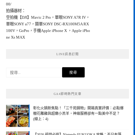
00/
拍攝器材：
空拍機【DJI】Mavic 2 Pro，單眼SONY A7R IV，
單眼SONY a77，類單SONY DSC-RX100M5A RX
100V，GoPro，手機Apple iPhone X ，Apple iPho
ne Xs MAX
LINE訊息訂閱
搜
尋
關
鍵
GA4即時熱門文章
字:
彰化火鍋新焦點！「三千苑鍋物」開箱真實評價：必點爆
棚花雕雞與超嫩小羔羊，神級服務卻有一點美中不足？
(線上：4)
【2026 福岡必逛】Nintendo FUKUOKA 攻略：不只有瑪