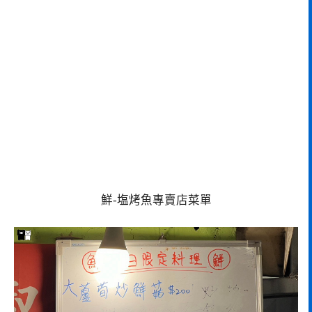
鮮-塩烤魚專賣店菜單