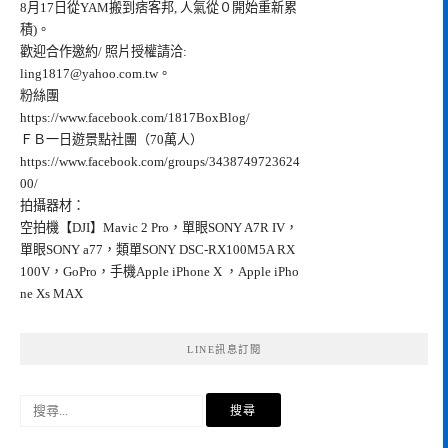
8月17日從YAM搬到痞客邦, 人氣從０開始重新累
積)。
歡迎合作邀約/ 照片授權請洽:
ling1817@yahoo.com.tw
。
粉絲團
https://www.facebook.com/1817BoxBlog/
ＦＢ一日遊景點社團（70萬人）
https://www.facebook.com/groups/3438749723624
00/
拍攝器材：
空拍機【DJI】Mavic 2 Pro，單眼SONY A7R IV，
單眼SONY a77，類單SONY DSC-RX100M5A RX
100V，GoPro，手機Apple iPhone X ，Apple iPho
ne Xs MAX
LINE訊息訂閱
搜
尋
關