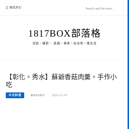
Skip
MENU
to
content
1817BOX部落格
空拍。攝影。 旅遊。美食。玩在地。慢生活
【彰化。秀水】蘇爺香菇肉羹。手作小
吃
中式料理
BOX1817
2025-11-07