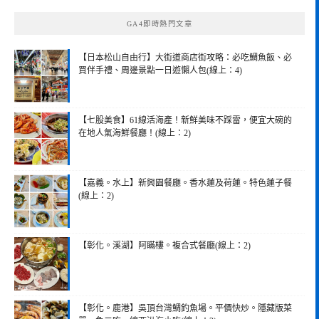
鍵
GA4即時熱門文章
字:
【日本松山自由行】大街道商店街攻略：必吃鯛魚飯、必
買伴手禮、周邊景點一日遊懶人包(線上：4)
【七股美食】61線活海產！新鮮美味不踩雷，便宜大碗的
在地人氣海鮮餐廳！(線上：2)
【嘉義。水上】新興園餐廳。香水蓮及荷蓮。特色蓮子餐
(線上：2)
【彰化。溪湖】阿瞞樓。複合式餐廳(線上：2)
【彰化。鹿港】吳頂台灣鯛釣魚場。平價快炒。隱藏版菜