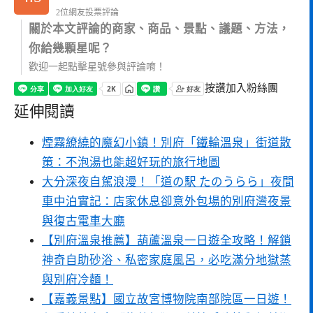
2位網友投票評論
關於本文評論的商家、商品、景點、議題、方法，
你給幾顆星呢？
歡迎一起點擊星號參與評論唷！
按讚加入粉絲團
延伸閱讀
煙霧繚繞的魔幻小鎮！別府「鐵輪溫泉」街道散
策：不泡湯也能超好玩的旅行地圖
大分深夜自駕浪漫！「道の駅 たのうらら」夜間
車中泊實記：店家休息卻意外包場的別府灣夜景
與復古電車大廳
【別府溫泉推薦】葫蘆溫泉一日遊全攻略！解鎖
神奇自助砂浴、私密家庭風呂，必吃滿分地獄蒸
與別府冷麵！
【嘉義景點】國立故宮博物院南部院區一日遊！