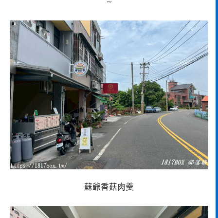
~
蘇爺香菇肉羹