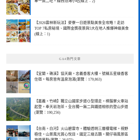
單一魚二吃。線西沿海小吃(線上：2)
【2026雲林新玩法】麥寮一日遊景點美食全攻略！走訪
TOP 7私房秘境、國際金獎夜景與5大在地人推爆神級美食
(線上：1)
GA4熱門文章
【宜蘭。礁溪】協天廟。忠義香客大樓。號稱五星級香客
住宿。每房皆有溫泉泡湯(瀏覽：179,863)
【嘉義。竹崎】獨立山國家步道Ｏ型環走。樟腦寮火車站
起登。奉天岩泡茶。全台獨一無二與鐵道相依的登山步道
(瀏覽：190,256)
【台南。白河】火山碧雲寺。體驗透明三層樓電梯。視野
極佳。山景風光賞心悅目。國定三級古蹟。關仔嶺風景區