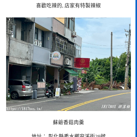
喜歡吃辣的, 店家有特製辣椒
蘇爺香菇肉羹
地址： 彰化縣秀水鄉安溪街29號