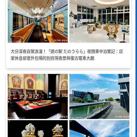
大分深夜自駕浪漫！「道の駅 たのうらら」夜間車中泊實記：店
家休息卻意外包場的別府灣夜景與復古電車大廳