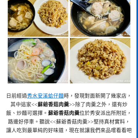
日前經過
秀水安溪蛤仔麵
時，發現對面新開了幾家店，
其中這家<<
蘇爺香菇肉羹
>>除了肉羹之外，還有炒
飯、炒麵可選擇。
蘇爺香菇肉羹
位於秀安派出所附近，
路邊好停車。聽說<<蘇爺香菇肉羹>>堅持真材實料，
讓人吃到最單純的好味道，現在就讓我們來品嚐看看吧