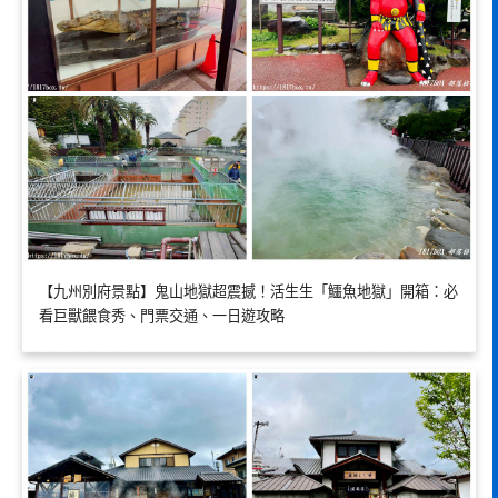
【九州別府景點】鬼山地獄超震撼！活生生「鱷魚地獄」開箱：必
看巨獸餵食秀、門票交通、一日遊攻略