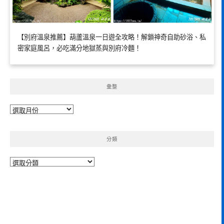
【別府溫泉推薦】葫蘆溫泉一日遊全攻略！解鎖神奇自助砂浴、私
密家庭風呂，必吃滿分地獄蒸與別府冷麵！
彙整
彙
整
分類
分
類