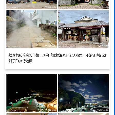
煙霧繚繞的魔幻小鎮！別府「鐵輪溫泉」街道散策：不泡湯也能超
好玩的旅行地圖