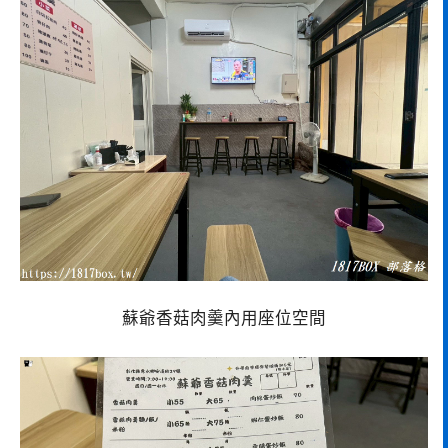
蘇爺香菇肉羹內用座位空間