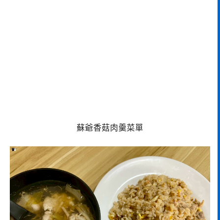
蘇爺香菇肉羹菜單