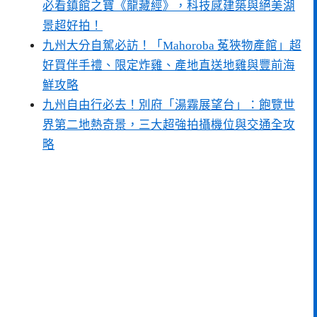
必看鎮館之寶《龍藏經》，科技感建築與絕美湖
景超好拍！
九州大分自駕必訪！「Mahoroba 菟狹物產館」超
好買伴手禮、限定炸雞、產地直送地雞與豐前海
鮮攻略
九州自由行必去！別府「湯霧展望台」：飽覽世
界第二地熱奇景，三大超強拍攝機位與交通全攻
略