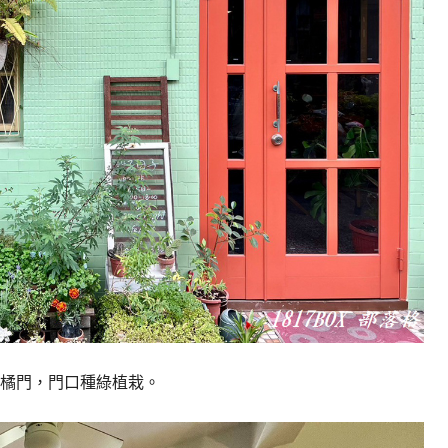
橘門，門口種綠植栽。