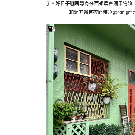
了。
好日子咖啡
隱身在西螺農會蔬果物流
和週五還有夜間時段goodnigh