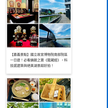
【嘉義景點】國立故宮博物院南部院區
一日遊！必看鎮館之寶《龍藏經》，科
技感建築與絕美湖景超好拍！