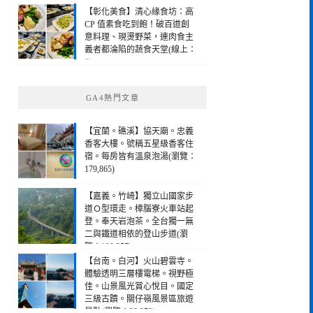
【彰化美食】清心緣食坊：高
CP 值素食吃到飽！破百道創
意料理、現燙野菜，連肉食主
義者都淪陷的蔬食天堂(線上：
1)
GA4熱門文章
【宜蘭。礁溪】協天廟。忠義
香客大樓。號稱五星級香客住
宿。每房皆有溫泉泡湯(瀏覽：
179,865)
【嘉義。竹崎】獨立山國家步
道Ｏ型環走。樟腦寮火車站起
登。奉天岩泡茶。全台獨一無
二與鐵道相依的登山步道(瀏
覽：190,257)
【台南。白河】火山碧雲寺。
體驗透明三層樓電梯。視野極
佳。山景風光賞心悅目。國定
三級古蹟。關仔嶺風景區旅遊
景點(瀏覽：28,978)