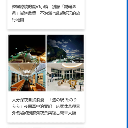
煙霧繚繞的魔幻小鎮！別府「鐵輪溫
泉」街道散策：不泡湯也能超好玩的旅
行地圖
大分深夜自駕浪漫！「道の駅 たのう
らら」夜間車中泊實記：店家休息卻意
外包場的別府灣夜景與復古電車大廳