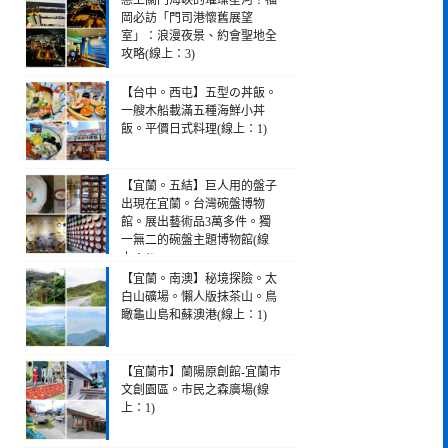
戀上關門海峽的璀璨星河！福
岡必訪「門司港懷舊展望
室」：浪漫夜景、約會聖地全
攻略(線上：3)
【台中。西屯】五型の丼飯。
一艘木船載滿五種海鮮小丼
飯。平價日式料理(線上：1)
【宜蘭。五結】巨人用的盤子
出現在宜蘭。台灣碗盤博物
館。展出藝術品3萬多件。獨
一無二的碗盤主題博物館(線
上：1)
【宜蘭。南澳】秘境探險。太
白山礦場。懶人版抹茶山。鳥
瞰龜山島和蘇澳港(線上：1)
【宜蘭市】蘭陽原創館-宜蘭市
文創園區。市民之森廣場(線
上：1)