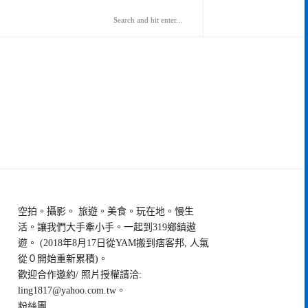
空拍。攝影。 旅遊。美食。玩在地。慢生
活。讓我們大手牽小手。一起到319鄉鎮遨
遊。 (2018年8月17日從YAM搬到痞客邦, 人氣
從０開始重新累積)。
歡迎合作邀約/ 照片授權請洽:
ling1817@yahoo.com.tw
。
粉絲團