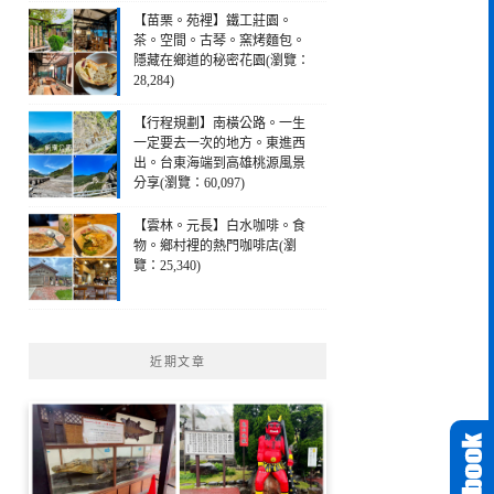
【苗栗。苑裡】鐵工莊園。
茶。空間。古琴。窯烤麵包。
隱藏在鄉道的秘密花園(瀏覽：
28,284)
【行程規劃】南橫公路。一生
一定要去一次的地方。東進西
出。台東海端到高雄桃源風景
分享(瀏覽：60,097)
【雲林。元長】白水咖啡。食
物。鄉村裡的熱門咖啡店(瀏
覽：25,340)
近期文章