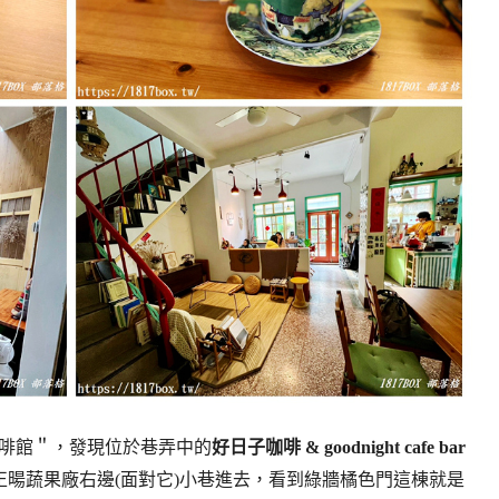
尋＂咖啡館＂，發現位於巷弄中的
好日子咖啡 & goodnight cafe bar
正暘蔬果廠右邊(面對它)小巷進去，看到綠牆橘色門這棟就是