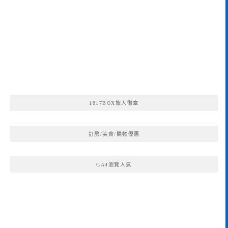
1817BOX旅人徽章
訂房/美食/購物優惠
GA4瀏覽人氣