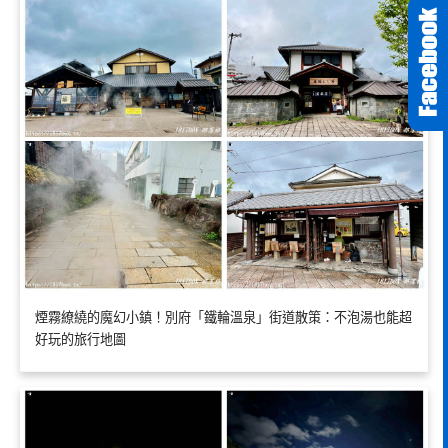
煙霧繚繞的魔幻小鎮！別府「鐵輪溫泉」街道散策：不泡湯也能超
好玩的旅行地圖