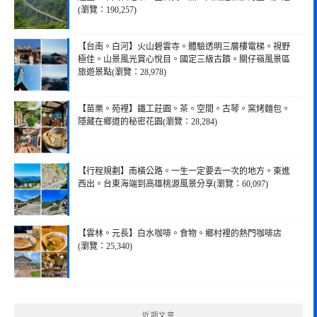
(瀏覽：190,257)
【台南。白河】火山碧雲寺。體驗透明三層樓電梯。視野
極佳。山景風光賞心悅目。國定三級古蹟。關仔嶺風景區
旅遊景點(瀏覽：28,978)
【苗栗。苑裡】鐵工莊園。茶。空間。古琴。窯烤麵包。
隱藏在鄉道的秘密花園(瀏覽：28,284)
【行程規劃】南橫公路。一生一定要去一次的地方。東進
西出。台東海端到高雄桃源風景分享(瀏覽：60,097)
【雲林。元長】白水咖啡。食物。鄉村裡的熱門咖啡店
(瀏覽：25,340)
近期文章