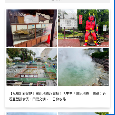
【九州別府景點】鬼山地獄超震撼！活生生「鱷魚地獄」開箱：必
看巨獸餵食秀、門票交通、一日遊攻略