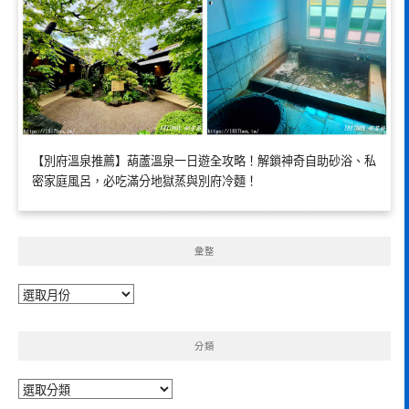
【別府溫泉推薦】葫蘆溫泉一日遊全攻略！解鎖神奇自助砂浴、私
密家庭風呂，必吃滿分地獄蒸與別府冷麵！
彙整
彙
整
分類
分
類