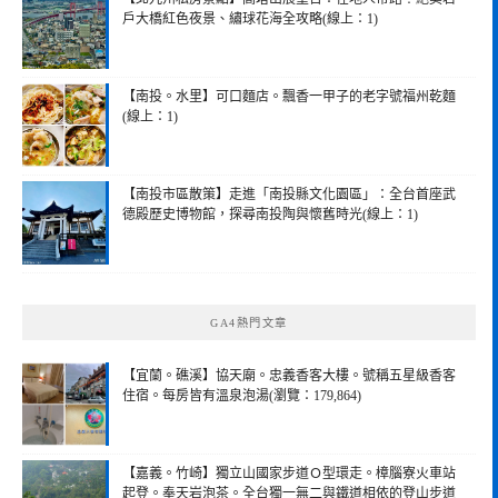
戶大橋紅色夜景、繡球花海全攻略(線上：1)
【南投。水里】可口麵店。飄香一甲子的老字號福州乾麵
(線上：1)
【南投市區散策】走進「南投縣文化園區」：全台首座武
德殿歷史博物館，探尋南投陶與懷舊時光(線上：1)
GA4熱門文章
【宜蘭。礁溪】協天廟。忠義香客大樓。號稱五星級香客
住宿。每房皆有溫泉泡湯(瀏覽：179,864)
【嘉義。竹崎】獨立山國家步道Ｏ型環走。樟腦寮火車站
起登。奉天岩泡茶。全台獨一無二與鐵道相依的登山步道