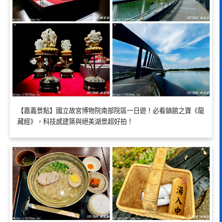
【嘉義景點】國立故宮博物院南部院區一日遊！必看鎮館之寶《龍
藏經》，科技感建築與絕美湖景超好拍！