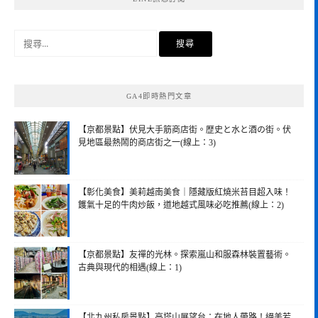
搜
尋
關
鍵
GA4即時熱門文章
字:
【京都景點】伏見大手筋商店街。歴史と水と酒の街。伏
見地區最熱鬧的商店街之一(線上：3)
【彰化美食】美莉越南美食｜隱藏版紅燒米苔目超入味！
鑊氣十足的牛肉炒飯，道地越式風味必吃推薦(線上：2)
【京都景點】友禪的光林。探索嵐山和服森林裝置藝術。
古典與現代的相遇(線上：1)
【北九州私房景點】高塔山展望台：在地人帶路！絕美若