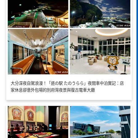
大分深夜自駕浪漫！「道の駅 たのうらら」夜間車中泊實記：店
家休息卻意外包場的別府灣夜景與復古電車大廳