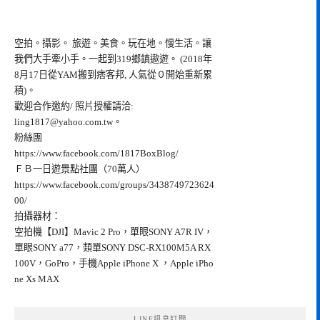
空拍。攝影。 旅遊。美食。玩在地。慢生活。讓
我們大手牽小手。一起到319鄉鎮遨遊。 (2018年
8月17日從YAM搬到痞客邦, 人氣從０開始重新累
積)。
歡迎合作邀約/ 照片授權請洽:
ling1817@yahoo.com.tw
。
粉絲團
https://www.facebook.com/1817BoxBlog/
ＦＢ一日遊景點社團（70萬人）
https://www.facebook.com/groups/3438749723624
00/
拍攝器材：
空拍機【DJI】Mavic 2 Pro，單眼SONY A7R IV，
單眼SONY a77，類單SONY DSC-RX100M5A RX
100V，GoPro，手機Apple iPhone X ，Apple iPho
ne Xs MAX
LINE訊息訂閱