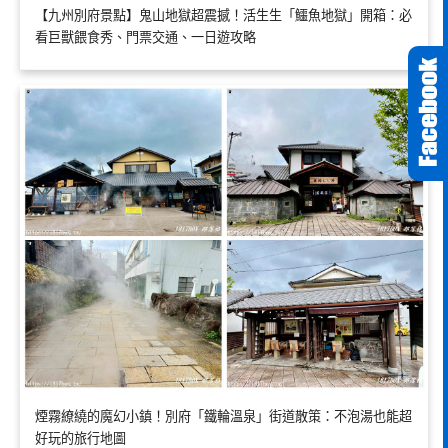
【九州別府景點】鬼山地獄超震撼！活生生「鱷魚地獄」開箱：必
看巨獸餵食秀、門票交通、一日遊攻略
煙霧繚繞的魔幻小鎮！別府「鐵輪溫泉」街道散策：不泡湯也能超
好玩的旅行地圖