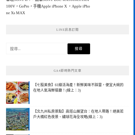
100V，GoPro，手機Apple iPhone X ，Apple iPho
ne Xs MAX
LINE訊息訂閱
搜
尋
關
鍵
GA4即時熱門文章
字:
【七股美食】61線活海產！新鮮美味不踩雷，便宜大碗的
在地人氣海鮮餐廳！(線上：3)
【北九州私房景點】高塔山展望台：在地人帶路！絕美若
戶大橋紅色夜景、繡球花海全攻略(線上：3)