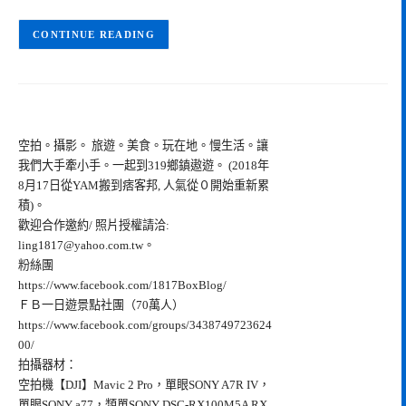
CONTINUE READING
空拍。攝影。 旅遊。美食。玩在地。慢生活。讓
我們大手牽小手。一起到319鄉鎮遨遊。 (2018年
8月17日從YAM搬到痞客邦, 人氣從０開始重新累
積)。
歡迎合作邀約/ 照片授權請洽:
ling1817@yahoo.com.tw
。
粉絲團
https://www.facebook.com/1817BoxBlog/
ＦＢ一日遊景點社團（70萬人）
https://www.facebook.com/groups/3438749723624
00/
拍攝器材：
空拍機【DJI】Mavic 2 Pro，單眼SONY A7R IV，
單眼SONY a77，類單SONY DSC-RX100M5A RX