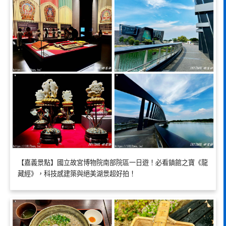
【嘉義景點】國立故宮博物院南部院區一日遊！必看鎮館之寶《龍
藏經》，科技感建築與絕美湖景超好拍！