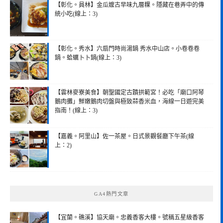
【彰化。員林】金瓜嬤古早味九層粿。隱藏在巷弄中的傳
統小吃(線上：3)
【彰化。秀水】六扇門時尚湯鍋 秀水中山店。小卷卷卷
鍋。蛤蠣卜卜鍋(線上：3)
【雲林麥寮美食】朝聖國定古蹟拱範宮！必吃「廟口阿琴
鵝肉攤」鮮嫩鵝肉切盤與極致蒜香米血，海線一日遊完美
指南！(線上：3)
【嘉義。阿里山】佐一茶屋。日式景觀餐廳下午茶(線
上：2)
GA4熱門文章
【宜蘭。礁溪】協天廟。忠義香客大樓。號稱五星級香客