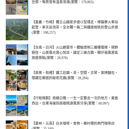
住宿。每房皆有溫泉泡湯(瀏覽：179,865)
【嘉義。竹崎】獨立山國家步道Ｏ型環走。樟腦寮火車站
起登。奉天岩泡茶。全台獨一無二與鐵道相依的登山步道
(瀏覽：190,257)
【台南。白河】火山碧雲寺。體驗透明三層樓電梯。視野
極佳。山景風光賞心悅目。國定三級古蹟。關仔嶺風景區
旅遊景點(瀏覽：28,978)
【苗栗。苑裡】鐵工莊園。茶。空間。古琴。窯烤麵包。
隱藏在鄉道的秘密花園(瀏覽：28,284)
【行程規劃】南橫公路。一生一定要去一次的地方。東進
西出。台東海端到高雄桃源風景分享(瀏覽：60,097)
【雲林。元長】白水咖啡。食物。鄉村裡的熱門咖啡店
(瀏覽：25,340)