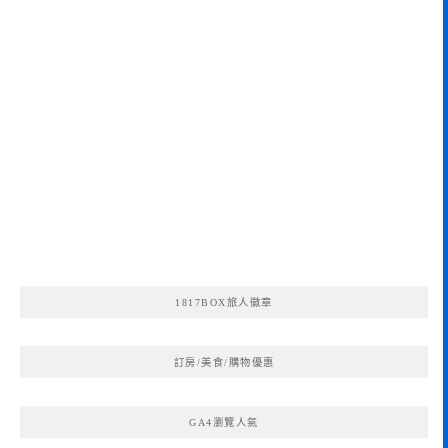
1817BOX旅人徽章
訂房/美食/購物優惠
GA4瀏覽人氣