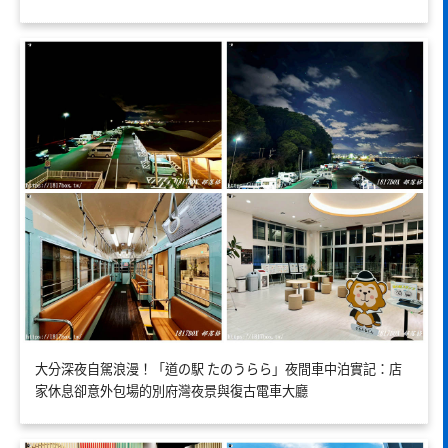
大分深夜自駕浪漫！「道の駅 たのうらら」夜間車中泊實記：店
家休息卻意外包場的別府灣夜景與復古電車大廳