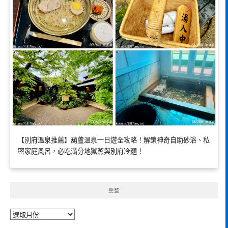
【別府溫泉推薦】葫蘆溫泉一日遊全攻略！解鎖神奇自助砂浴、私
密家庭風呂，必吃滿分地獄蒸與別府冷麵！
彙整
彙
整