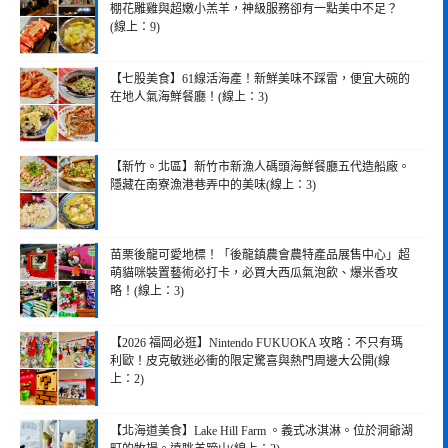
棚花雕雞與超嫩小羔羊，神級服務卻有一點美中不足？
(線上：9)
【七股美食】61線活海產！新鮮美味不踩雷，便宜大碗的
在地人氣海鮮餐廳！(線上：3)
【新竹。北區】新竹市新漁人碼頭海鮮餐廳五代造船廠。
隱藏在南寮漁港巷弄中的美味(線上：3)
苗栗後龍可愛地標！「後龍鎮農會農特產品展售中心」超
萌貓咪裝置藝術必打卡，必買大西瓜氣泡飲、爆米香攻
略！(線上：3)
【2026 福岡必逛】Nintendo FUKUOKA 攻略：不只有瑪
利歐！皮克敏迷必衝的限定驚喜與熱門周邊大公開(線
上：2)
【北海道美食】Lake Hill Farm 。義式冰淇淋。位於洞爺湖