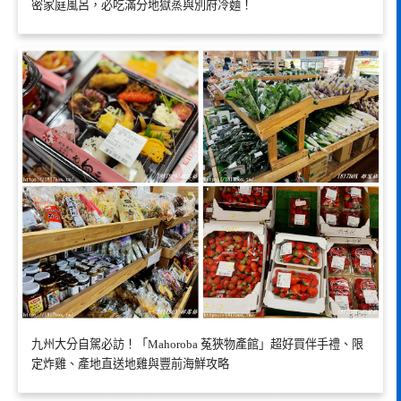
密家庭風呂，必吃滿分地獄蒸與別府冷麵！
九州大分自駕必訪！「Mahoroba 菟狹物產館」超好買伴手禮、限
定炸雞、產地直送地雞與豐前海鮮攻略