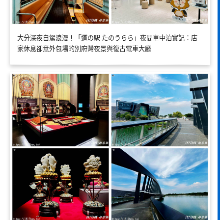
大分深夜自駕浪漫！「道の駅 たのうらら」夜間車中泊實記：店
家休息卻意外包場的別府灣夜景與復古電車大廳