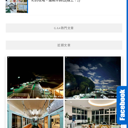
町的牧場。遠眺羊蹄山(線上：2)
GA4熱門文章
近期文章