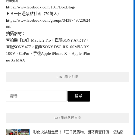
粉絲團
https://www.facebook.com/1817BoxBlog/
ＦＢ一日遊景點社團（70萬人）
https://www.facebook.com/groups/3438749723624
00/
拍攝器材：
空拍機【DJI】Mavic 2 Pro，單眼SONY A7R IV，
單眼SONY a77，類單SONY DSC-RX100M5A RX
100V，GoPro，手機Apple iPhone X ，Apple iPho
ne Xs MAX
LINE訊息訂閱
搜
尋
關
鍵
GA4即時熱門文章
字:
彰化火鍋新焦點！「三千苑鍋物」開箱真實評價：必點爆