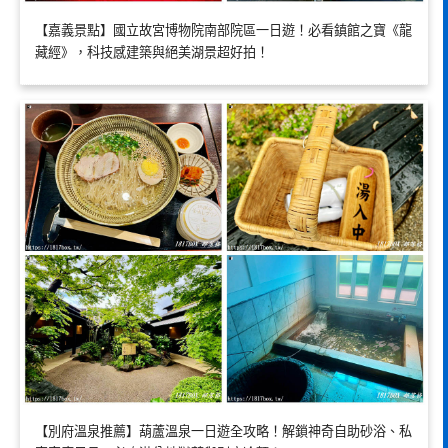
【嘉義景點】國立故宮博物院南部院區一日遊！必看鎮館之寶《龍
藏經》，科技感建築與絕美湖景超好拍！
【別府溫泉推薦】葫蘆溫泉一日遊全攻略！解鎖神奇自助砂浴、私