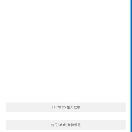
1817BOX旅人徽章
訂房/美食/購物優惠