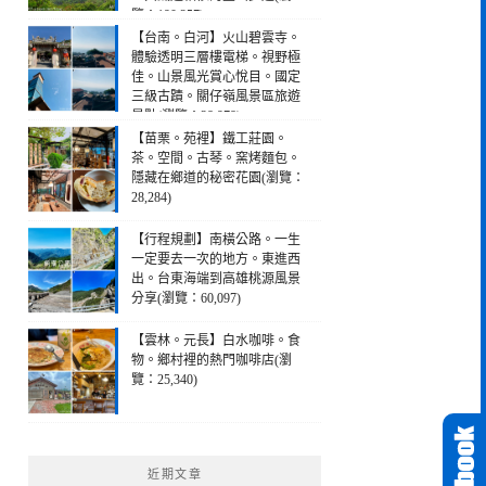
覽：190,257)
【台南。白河】火山碧雲寺。
體驗透明三層樓電梯。視野極
佳。山景風光賞心悅目。國定
三級古蹟。關仔嶺風景區旅遊
景點(瀏覽：28,978)
【苗栗。苑裡】鐵工莊園。
茶。空間。古琴。窯烤麵包。
隱藏在鄉道的秘密花園(瀏覽：
28,284)
【行程規劃】南橫公路。一生
一定要去一次的地方。東進西
出。台東海端到高雄桃源風景
分享(瀏覽：60,097)
【雲林。元長】白水咖啡。食
物。鄉村裡的熱門咖啡店(瀏
覽：25,340)
近期文章