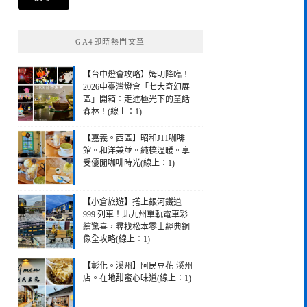
鍵
字:
GA4即時熱門文章
【台中燈會攻略】姆明降臨！
2026中臺灣燈會「七大奇幻展
區」開箱：走進極光下的童話
森林！(線上：1)
【嘉義。西區】昭和J11咖啡
館。和洋兼並。純樸溫暖。享
受優閒咖啡時光(線上：1)
【小倉旅遊】搭上銀河鐵道
999 列車！北九州單軌電車彩
繪驚喜，尋找松本零士經典銅
像全攻略(線上：1)
【彰化。溪州】阿民豆花-溪州
店。在地甜蜜心味道(線上：1)