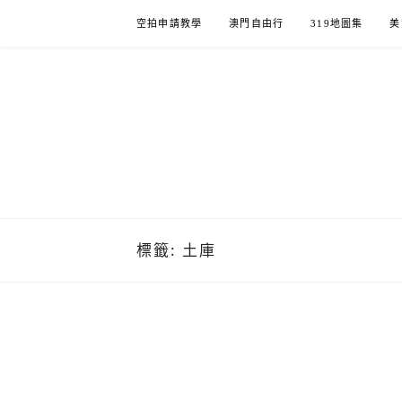
Skip
空拍申請教學
澳門自由行
319地圖集
美
to
content
標籤:
土庫