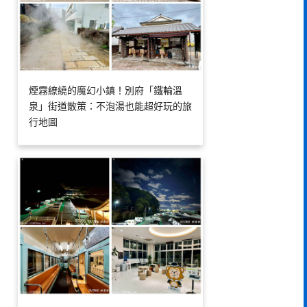
煙霧繚繞的魔幻小鎮！別府「鐵輪溫
泉」街道散策：不泡湯也能超好玩的旅
行地圖