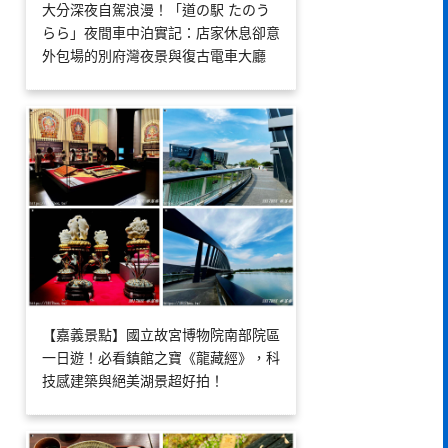
大分深夜自駕浪漫！「道の駅 たのう
らら」夜間車中泊實記：店家休息卻意
外包場的別府灣夜景與復古電車大廳
【嘉義景點】國立故宮博物院南部院區
一日遊！必看鎮館之寶《龍藏經》，科
技感建築與絕美湖景超好拍！