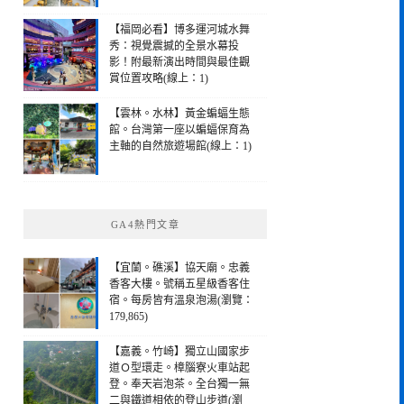
【福岡必看】博多運河城水舞
秀：視覺震撼的全景水幕投
影！附最新演出時間與最佳觀
賞位置攻略(線上：1)
【雲林。水林】黃金蝙蝠生態
館。台灣第一座以蝙蝠保育為
主軸的自然旅遊場館(線上：1)
GA4熱門文章
【宜蘭。礁溪】協天廟。忠義
香客大樓。號稱五星級香客住
宿。每房皆有溫泉泡湯(瀏覽：
179,865)
【嘉義。竹崎】獨立山國家步
道Ｏ型環走。樟腦寮火車站起
登。奉天岩泡茶。全台獨一無
二與鐵道相依的登山步道(瀏