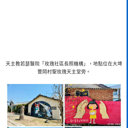
天主教若瑟醫院「玫瑰社區長照機構」，地點位在大埤
豐岡村聖玫瑰天主堂旁。