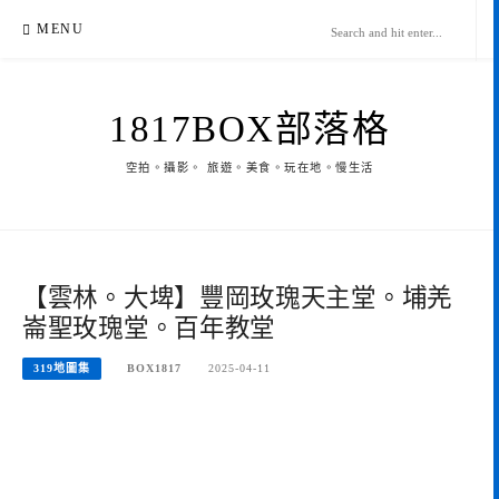
Skip
MENU
to
content
1817BOX部落格
空拍。攝影。 旅遊。美食。玩在地。慢生活
【雲林。大埤】豐岡玫瑰天主堂。埔羌
崙聖玫瑰堂。百年教堂
319地圖集
BOX1817
2025-04-11