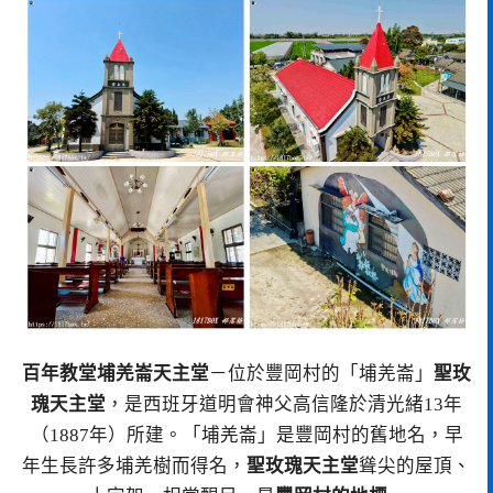
百年教堂埔羌崙天主堂
－位於豐岡村的「埔羌崙」
聖玫
瑰天主堂
，是西班牙道明會神父高信隆於清光緒13年
（1887年）所建。「埔羌崙」是豐岡村的舊地名，早
年生長許多埔羌樹而得名，
聖玫瑰天主堂
聳尖的屋頂、