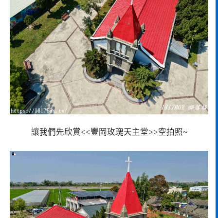
讓我們先欣賞<<豐岡玫瑰天主堂>>空拍照~