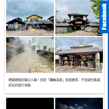
煙霧繚繞的魔幻小鎮！別府「鐵輪溫泉」街道散策：不泡湯也能超
好玩的旅行地圖