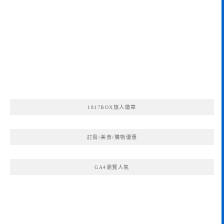
1817BOX旅人徽章
訂房/美食/購物優惠
GA4瀏覽人氣