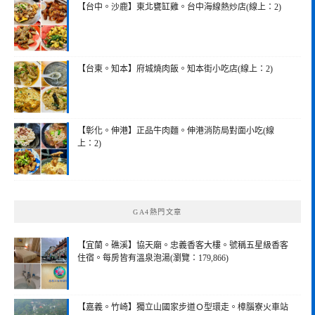
【台中。沙鹿】東北甕缸雞。台中海線熱炒店(線上：2)
【台東。知本】府城燒肉飯。知本街小吃店(線上：2)
【彰化。伸港】正品牛肉麵。伸港消防局對面小吃(線
上：2)
GA4熱門文章
【宜蘭。礁溪】協天廟。忠義香客大樓。號稱五星級香客
住宿。每房皆有溫泉泡湯(瀏覽：179,866)
【嘉義。竹崎】獨立山國家步道Ｏ型環走。樟腦寮火車站