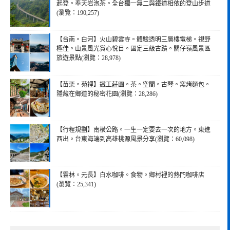
起登。奉天岩泡茶。全台獨一無二與鐵道相依的登山步道
(瀏覽：190,257)
【台南。白河】火山碧雲寺。體驗透明三層樓電梯。視野
極佳。山景風光賞心悅目。國定三級古蹟。關仔嶺風景區
旅遊景點(瀏覽：28,978)
【苗栗。苑裡】鐵工莊園。茶。空間。古琴。窯烤麵包。
隱藏在鄉道的秘密花園(瀏覽：28,286)
【行程規劃】南橫公路。一生一定要去一次的地方。東進
西出。台東海端到高雄桃源風景分享(瀏覽：60,098)
【雲林。元長】白水咖啡。食物。鄉村裡的熱門咖啡店
(瀏覽：25,341)