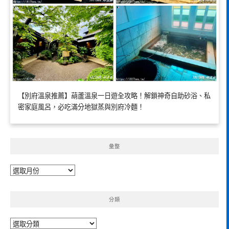
【別府溫泉推薦】葫蘆溫泉一日遊全攻略！解鎖神奇自助砂浴、私
密家庭風呂，必吃滿分地獄蒸與別府冷麵！
彙整
彙
整
分類
分