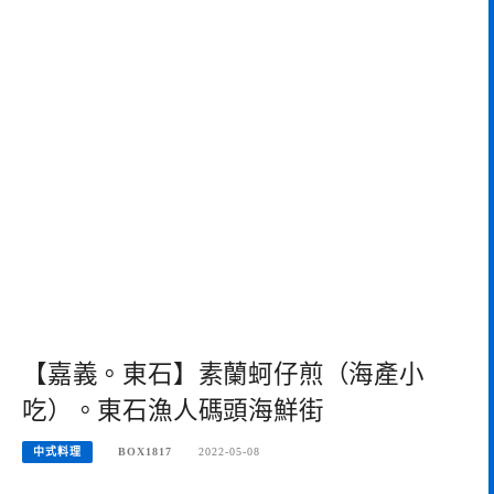
【嘉義。東石】素蘭蚵仔煎（海產小
吃）。東石漁人碼頭海鮮街
中式料理
BOX1817
2022-05-08