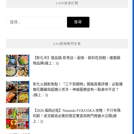
LINE訊息訂閱
搜
尋
關
鍵
GA4即時熱門文章
字:
【彰化市】億品鍋-彰秀店。副食、飲料吃到飽。連鎖鍋
物品牌(線上：3)
彰化火鍋新焦點！「三千苑鍋物」開箱真實評價：必點爆
棚花雕雞與超嫩小羔羊，神級服務卻有一點美中不足？
(線上：3)
【2026 福岡必逛】Nintendo FUKUOKA 攻略：不只有瑪
利歐！皮克敏迷必衝的限定驚喜與熱門周邊大公開(線
上：2)