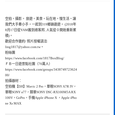
空拍。攝影。 旅遊。美食。玩在地。慢生活。讓
我們大手牽小手。一起到319鄉鎮遨遊。 (2018年
8月17日從YAM搬到痞客邦, 人氣從０開始重新累
積)。
歡迎合作邀約/ 照片授權請洽:
ling1817@yahoo.com.tw
。
粉絲團
https://www.facebook.com/1817BoxBlog/
ＦＢ一日遊景點社團（70萬人）
https://www.facebook.com/groups/3438749723624
00/
拍攝器材：
空拍機【DJI】Mavic 2 Pro，單眼SONY A7R IV，
單眼SONY a77，類單SONY DSC-RX100M5A RX
100V，GoPro，手機Apple iPhone X ，Apple iPho
ne Xs MAX