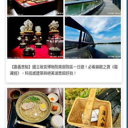
【嘉義景點】國立故宮博物院南部院區一日遊！必看鎮館之寶《龍
藏經》，科技感建築與絕美湖景超好拍！