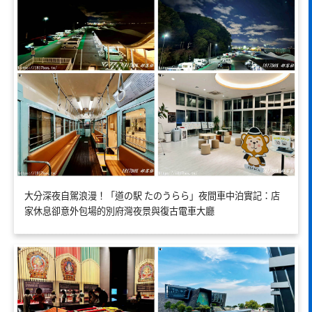
大分深夜自駕浪漫！「道の駅 たのうらら」夜間車中泊實記：店
家休息卻意外包場的別府灣夜景與復古電車大廳