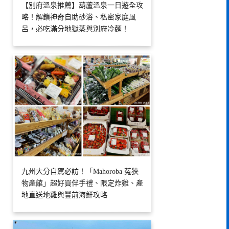
【別府溫泉推薦】葫蘆溫泉一日遊全攻
略！解鎖神奇自助砂浴、私密家庭風
呂，必吃滿分地獄蒸與別府冷麵！
九州大分自駕必訪！「Mahoroba 菟狹
物產館」超好買伴手禮、限定炸雞、產
地直送地雞與豐前海鮮攻略