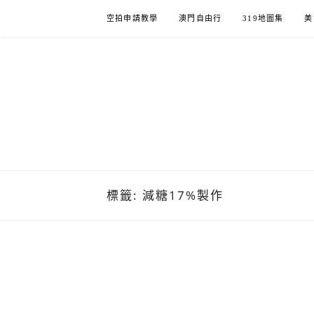
Skip
空拍申請教學
澳門自由行
319地圖集
美
to
content
標籤:
減糖17%製作