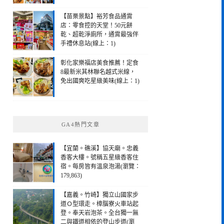
【苗栗景點】裕芳食品通霄
店：零食控的天堂！50元餅
乾、超乾淨廁所，通霄最強伴
手禮休息站(線上：1)
彰化家樂福店美食推薦！定食
8最新米其林聯名越式米線，
免出國爽吃星級美味(線上：1)
GA4熱門文章
【宜蘭。礁溪】協天廟。忠義
香客大樓。號稱五星級香客住
宿。每房皆有溫泉泡湯(瀏覽：
179,863)
【嘉義。竹崎】獨立山國家步
道Ｏ型環走。樟腦寮火車站起
登。奉天岩泡茶。全台獨一無
二與鐵道相依的登山步道(瀏