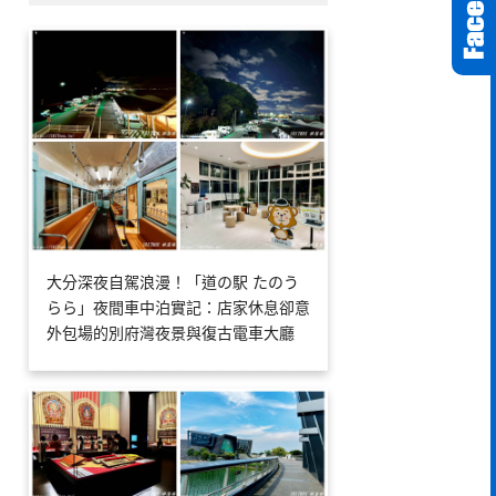
大分深夜自駕浪漫！「道の駅 たのう
らら」夜間車中泊實記：店家休息卻意
外包場的別府灣夜景與復古電車大廳