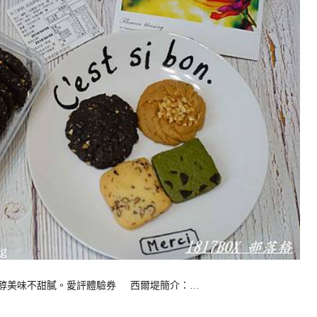
香醇美味不甜膩。愛評體驗券 西爾堤簡介：…