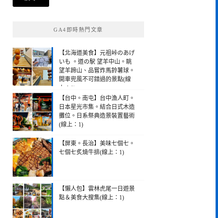
鍵
字:
GA4即時熱門文章
【北海道美食】元祖峠のあげ
いも 。道の駅 望羊中山。眺
望羊蹄山、品嘗炸馬鈴薯球。
開車兜風不可錯過的景點(線
上：1)
【台中。南屯】台中漁人町。
日本星光市集。結合日式木造
攤位。日系祭典造景裝置藝術
(線上：1)
【屏東。長治】美味七個七。
七個七炙燒牛排(線上：1)
【懶人包】雲林虎尾一日遊景
點＆美食大搜集(線上：1)