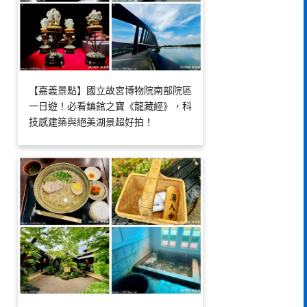
【嘉義景點】國立故宮博物院南部院區
一日遊！必看鎮館之寶《龍藏經》，科
技感建築與絕美湖景超好拍！