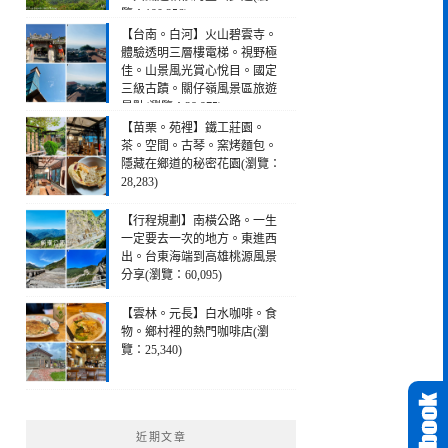
覽：190,256)
【台南。白河】火山碧雲寺。
體驗透明三層樓電梯。視野極
佳。山景風光賞心悅目。國定
三級古蹟。關仔嶺風景區旅遊
景點(瀏覽：28,975)
【苗栗。苑裡】鐵工莊園。
茶。空間。古琴。窯烤麵包。
隱藏在鄉道的秘密花園(瀏覽：
28,283)
【行程規劃】南橫公路。一生
一定要去一次的地方。東進西
出。台東海端到高雄桃源風景
分享(瀏覽：60,095)
【雲林。元長】白水咖啡。食
物。鄉村裡的熱門咖啡店(瀏
覽：25,340)
近期文章