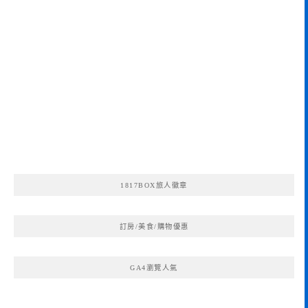
1817BOX旅人徽章
訂房/美食/購物優惠
GA4瀏覽人氣