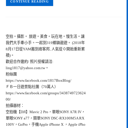
CONTINUE READING
空拍。攝影。 旅遊。美食。玩在地。慢生活。讓
我們大手牽小手。一起到319鄉鎮遨遊。 (2018年
8月17日從YAM搬到痞客邦, 人氣從０開始重新累
積)。
歡迎合作邀約/ 照片授權請洽:
ling1817@yahoo.com.tw
。
粉絲團
https://www.facebook.com/1817BoxBlog/
ＦＢ一日遊景點社團（70萬人）
https://www.facebook.com/groups/3438749723624
00/
拍攝器材：
空拍機【DJI】Mavic 2 Pro，單眼SONY A7R IV，
單眼SONY a77，類單SONY DSC-RX100M5A RX
100V，GoPro，手機Apple iPhone X ，Apple iPho