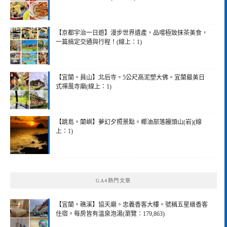
【京都宇治一日遊】漫步世界遺產，品嚐極致抹茶美食，
一篇搞定交通與行程！(線上：1)
【宜蘭。員山】北后寺。5公尺高泥塑大佛。宜蘭最美日
式禪風寺廟(線上：1)
【跳島。蘭嶼】夢幻夕照景點。椰油部落饅頭山(岩)(線
上：1)
GA4熱門文章
【宜蘭。礁溪】協天廟。忠義香客大樓。號稱五星級香客
住宿。每房皆有溫泉泡湯(瀏覽：179,863)