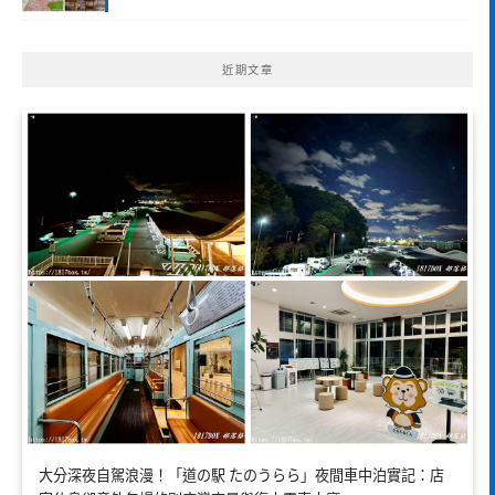
近期文章
大分深夜自駕浪漫！「道の駅 たのうらら」夜間車中泊實記：店