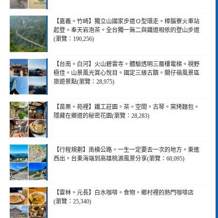
【嘉義。竹崎】獨立山國家步道Ｏ型環走。樟腦寮火車站
起登。奉天岩泡茶。全台獨一無二與鐵道相依的登山步道
(瀏覽：190,256)
【台南。白河】火山碧雲寺。體驗透明三層樓電梯。視野
極佳。山景風光賞心悅目。國定三級古蹟。關仔嶺風景區
旅遊景點(瀏覽：28,975)
【苗栗。苑裡】鐵工莊園。茶。空間。古琴。窯烤麵包。
隱藏在鄉道的秘密花園(瀏覽：28,283)
【行程規劃】南橫公路。一生一定要去一次的地方。東進
西出。台東海端到高雄桃源風景分享(瀏覽：60,095)
【雲林。元長】白水咖啡。食物。鄉村裡的熱門咖啡店
(瀏覽：25,340)