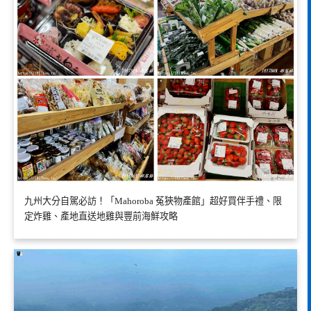
九州大分自駕必訪！「Mahoroba 菟狹物產館」超好買伴手禮、限
定炸雞、產地直送地雞與豐前海鮮攻略