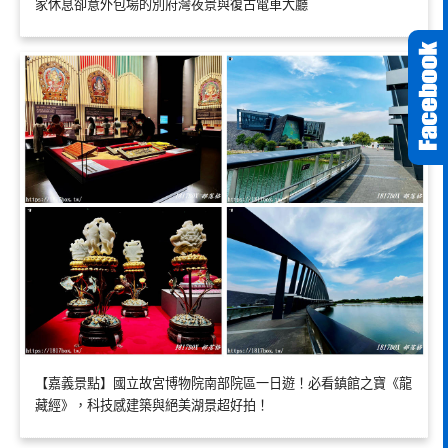
家休息卻意外包場的別府灣夜景與復古電車大廳
【嘉義景點】國立故宮博物院南部院區一日遊！必看鎮館之寶《龍
藏經》，科技感建築與絕美湖景超好拍！