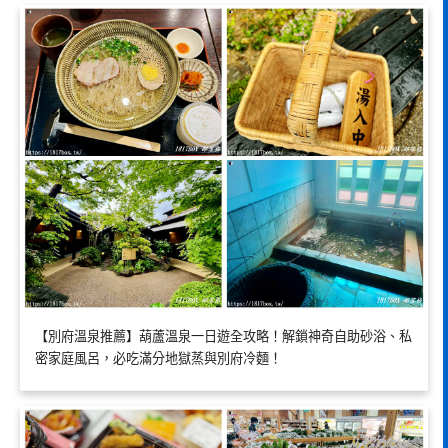
【別府溫泉推薦】葫蘆溫泉一日遊全攻略！解鎖神奇自助砂浴、私
密家庭風呂，必吃滿分地獄蒸與別府冷麵！