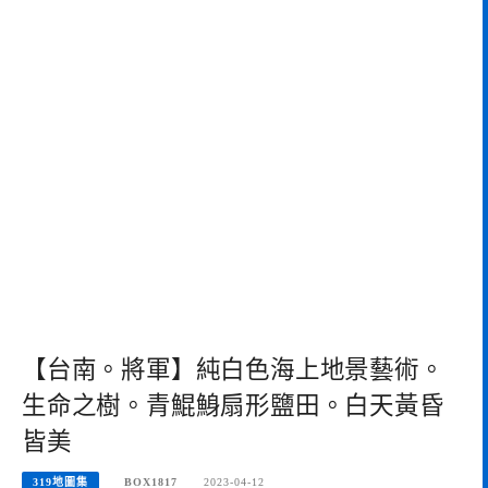
【台南。將軍】純白色海上地景藝術。
生命之樹。青鯤鯓扇形鹽田。白天黃昏
皆美
319地圖集
BOX1817
2023-04-12