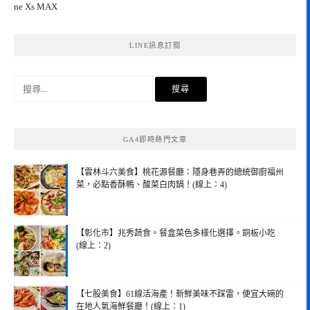
ne Xs MAX
LINE訊息訂閱
搜
尋
關
鍵
GA4即時熱門文章
字:
【雲林斗六美食】桃花源餐廳：隱身巷弄的總統御廚福州
菜，必點香酥鴨、酸菜白肉鍋！(線上：4)
【彰化市】兆秀蔬食。餐盒菜色多樣化選擇。銅板小吃
(線上：2)
【七股美食】61線活海產！新鮮美味不踩雷，便宜大碗的
在地人氣海鮮餐廳！(線上：1)