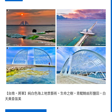
【台南。將軍】純白色海上地景藝術。生命之樹。青鯤鯓扇形鹽田。白
天黃昏皆美