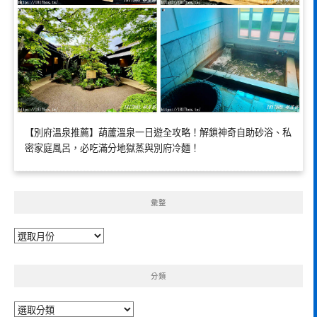
【別府溫泉推薦】葫蘆溫泉一日遊全攻略！解鎖神奇自助砂浴、私
密家庭風呂，必吃滿分地獄蒸與別府冷麵！
彙整
彙
整
分類
分