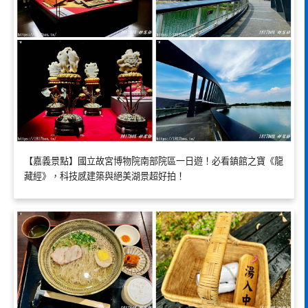
【嘉義景點】國立故宮博物院南部院區一日遊！必看鎮館之寶《龍
藏經》，科技感建築與絕美湖景超好拍！