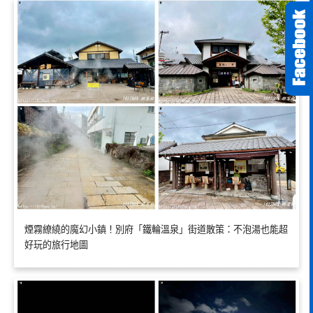
煙霧繚繞的魔幻小鎮！別府「鐵輪溫泉」街道散策：不泡湯也能超
好玩的旅行地圖