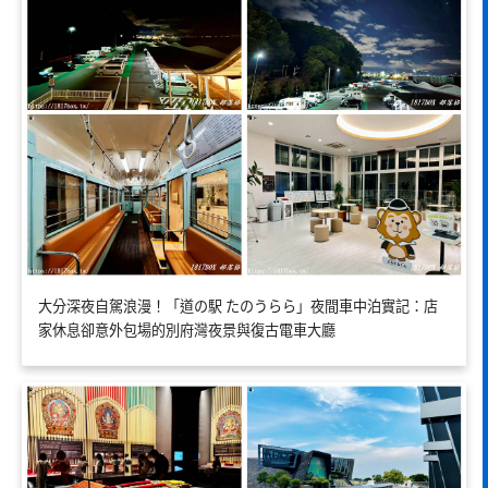
大分深夜自駕浪漫！「道の駅 たのうらら」夜間車中泊實記：店
家休息卻意外包場的別府灣夜景與復古電車大廳