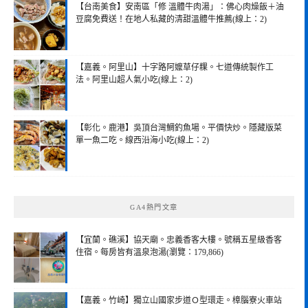
【台南美食】安南區「修 溫體牛肉湯」：佛心肉燥飯＋油
豆腐免費送！在地人私藏的清甜溫體牛推薦(線上：2)
【嘉義。阿里山】十字路阿嬤草仔粿。七道傳統製作工
法。阿里山超人氣小吃(線上：2)
【彰化。鹿港】吳頂台灣鯛釣魚場。平價快炒。隱藏版菜
單一魚二吃。線西沿海小吃(線上：2)
GA4熱門文章
【宜蘭。礁溪】協天廟。忠義香客大樓。號稱五星級香客
住宿。每房皆有溫泉泡湯(瀏覽：179,866)
【嘉義。竹崎】獨立山國家步道Ｏ型環走。樟腦寮火車站