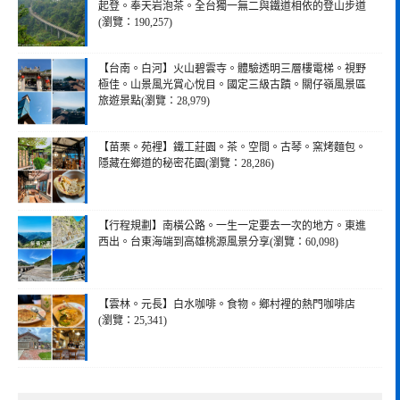
起登。奉天岩泡茶。全台獨一無二與鐵道相依的登山步道
(瀏覽：190,257)
【台南。白河】火山碧雲寺。體驗透明三層樓電梯。視野
極佳。山景風光賞心悅目。國定三級古蹟。關仔嶺風景區
旅遊景點(瀏覽：28,979)
【苗栗。苑裡】鐵工莊園。茶。空間。古琴。窯烤麵包。
隱藏在鄉道的秘密花園(瀏覽：28,286)
【行程規劃】南橫公路。一生一定要去一次的地方。東進
西出。台東海端到高雄桃源風景分享(瀏覽：60,098)
【雲林。元長】白水咖啡。食物。鄉村裡的熱門咖啡店
(瀏覽：25,341)