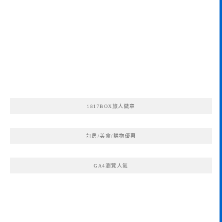
1817BOX旅人徽章
訂房/美食/購物優惠
GA4瀏覽人氣