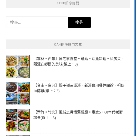
LINE訊息訂閱
搜
尋
關
鍵
GA4即時熱門文章
字:
【雲林。西螺】陳老爹食堂。鍋貼。活魚料理。私房菜。
隱藏在鄉間的美味(線上：8)
【台南。白河】關子嶺三重溪。新溪邊用餐休閒館。祖傳
血藤雞(線上：3)
【新竹。竹北】風城之月懷舊餐廳。走進5、60年代老街
場景(線上：3)