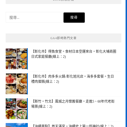
搜
尋
關
鍵
GA4即時熱門文章
字:
【彰化市】得魚食堂。食材日本空運來台。彰化大埔商圈
日式家庭餐廳(線上：2)
【彰化市】肉多多火鍋-彰化旭光店。海多多套餐。生日
禮肉蛋糕(線上：2)
【新竹。竹北】風城之月懷舊餐廳。走進5、60年代老街
場景(線上：2)
【沖繩景點】普天滿宮。沖繩史上第一所神社(線上：2)