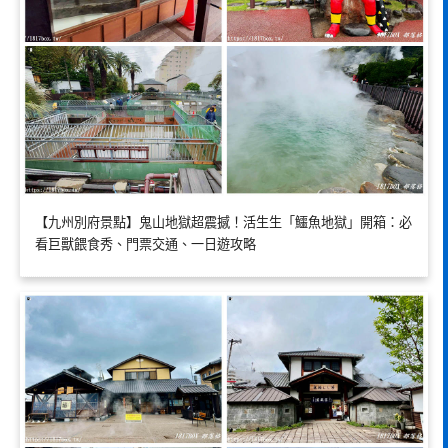
【九州別府景點】鬼山地獄超震撼！活生生「鱷魚地獄」開箱：必
看巨獸餵食秀、門票交通、一日遊攻略