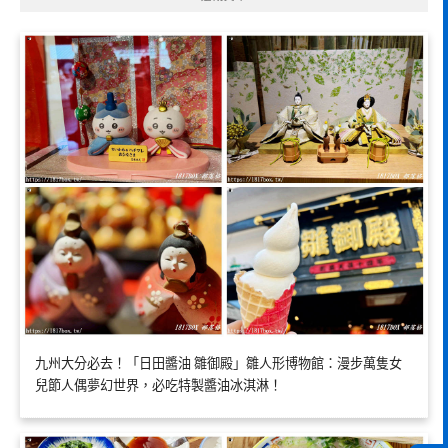
九州大分必去！「日田醬油 雛御殿」雛人形博物館：漫步萬隻女
兒節人偶夢幻世界，必吃特製醬油冰淇淋！