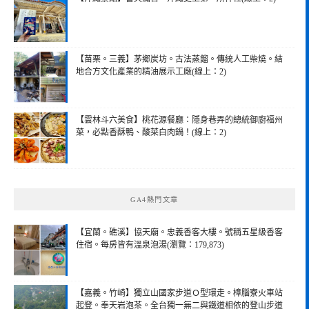
【苗栗。三義】茅鄉炭坊。古法蒸餾。傳統人工柴燒。結
地合方文化產業的精油展示工廠(線上：2)
【雲林斗六美食】桃花源餐廳：隱身巷弄的總統御廚福州
菜，必點香酥鴨、酸菜白肉鍋！(線上：2)
GA4熱門文章
【宜蘭。礁溪】協天廟。忠義香客大樓。號稱五星級香客
住宿。每房皆有溫泉泡湯(瀏覽：179,873)
【嘉義。竹崎】獨立山國家步道Ｏ型環走。樟腦寮火車站
起登。奉天岩泡茶。全台獨一無二與鐵道相依的登山步道