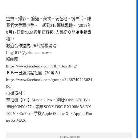
空拍。攝影。 旅遊。美食。玩在地。慢生活。讓
我們大手牽小手。一起到319鄉鎮遨遊。 (2018年
8月17日從YAM搬到痞客邦, 人氣從０開始重新累
積)。
歡迎合作邀約/ 照片授權請洽:
ling1817@yahoo.com.tw
。
粉絲團
https://www.facebook.com/1817BoxBlog/
ＦＢ一日遊景點社團（70萬人）
https://www.facebook.com/groups/3438749723624
00/
拍攝器材：
空拍機【DJI】Mavic 2 Pro，單眼SONY A7R IV，
單眼SONY a77，類單SONY DSC-RX100M5A RX
100V，GoPro，手機Apple iPhone X ，Apple iPho
ne Xs MAX
LINE訊息訂閱