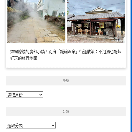
煙霧繚繞的魔幻小鎮！別府「鐵輪溫泉」街道散策：不泡湯也能超
好玩的旅行地圖
彙整
彙
整
分類
分
類