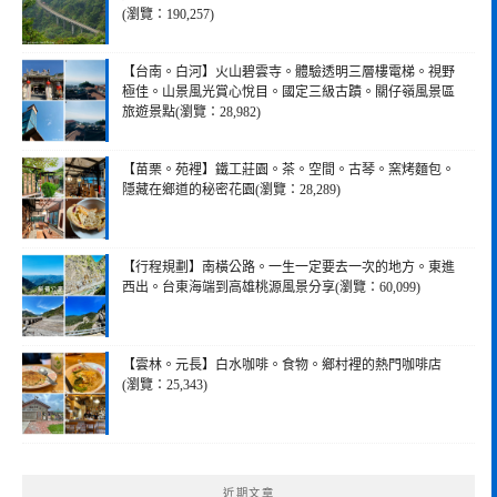
(瀏覽：190,257)
【台南。白河】火山碧雲寺。體驗透明三層樓電梯。視野
極佳。山景風光賞心悅目。國定三級古蹟。關仔嶺風景區
旅遊景點(瀏覽：28,982)
【苗栗。苑裡】鐵工莊園。茶。空間。古琴。窯烤麵包。
隱藏在鄉道的秘密花園(瀏覽：28,289)
【行程規劃】南橫公路。一生一定要去一次的地方。東進
西出。台東海端到高雄桃源風景分享(瀏覽：60,099)
【雲林。元長】白水咖啡。食物。鄉村裡的熱門咖啡店
(瀏覽：25,343)
近期文章