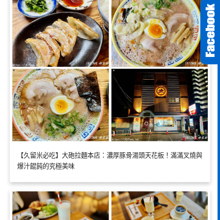
【久留米必吃】大砲拉麵本店：濃厚豚骨湯頭天花板！滿滿叉燒與
爆汁餛飩的究極美味