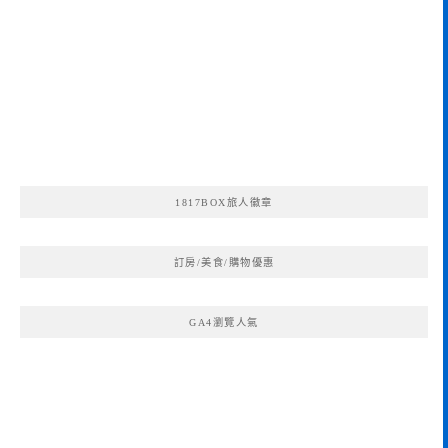
1817BOX旅人徽章
訂房/美食/購物優惠
GA4瀏覽人氣