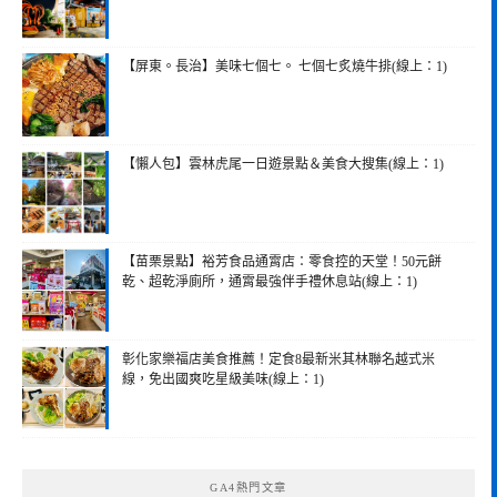
【屏東。長治】美味七個七。 七個七炙燒牛排(線上：1)
【懶人包】雲林虎尾一日遊景點＆美食大搜集(線上：1)
【苗栗景點】裕芳食品通霄店：零食控的天堂！50元餅
乾、超乾淨廁所，通霄最強伴手禮休息站(線上：1)
彰化家樂福店美食推薦！定食8最新米其林聯名越式米
線，免出國爽吃星級美味(線上：1)
GA4熱門文章