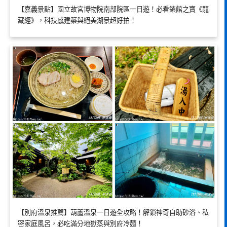
【嘉義景點】國立故宮博物院南部院區一日遊！必看鎮館之寶《龍
藏經》，科技感建築與絕美湖景超好拍！
【別府溫泉推薦】葫蘆溫泉一日遊全攻略！解鎖神奇自助砂浴、私
密家庭風呂，必吃滿分地獄蒸與別府冷麵！