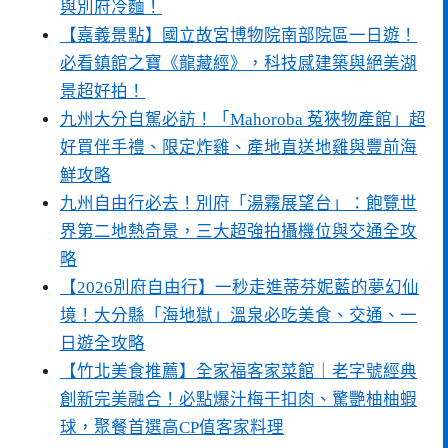
與別府冷麵！
【嘉義景點】國立故宮博物院南部院區一日遊！
必看鎮館之寶《龍藏經》，科技感建築與絕美湖
景超好拍！
九州大分自駕必訪！「Mahoroba 菟狹物產館」超
好買伴手禮、限定炸雞、產地直送地雞與豐前海
鮮攻略
九州自由行必去！別府「湯霧展望台」：飽覽世
界第二地熱奇景，三大超強拍攝機位與交通全攻
略
【2026別府自由行】一秒走進蒂芬妮藍的夢幻仙
境！大分縣「海地獄」溫泉必吃美食、交通、一
日遊全攻略
【竹北美食推薦】全家福客家菜館｜老字號經典
創新完美融合！必點爆汁梅干扣肉、驚艷柚柚蝦
球，聚餐首選高CP值客家料理