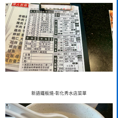
新語鐵板燒-彰化秀水店菜單