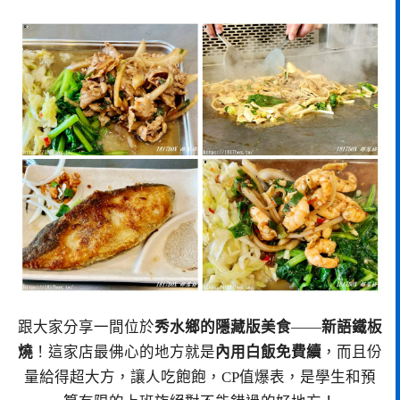
跟大家分享一間位於
秀水鄉的隱藏版美食
——
新語鐵板
燒
！這家店最佛心的地方就是
內用白飯免費續
，而且份
量給得超大方，讓人吃飽飽，CP值爆表，是學生和預