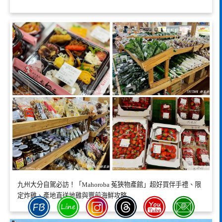
九州大分自駕必訪！「Mahoroba 菟狹物產館」超好買伴手禮、限
定炸雞、產地直送地雞與豐前海鮮攻略