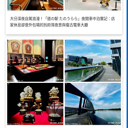
大分深夜自駕浪漫！「道の駅 たのうらら」夜間車中泊實記：店
家休息卻意外包場的別府灣夜景與復古電車大廳