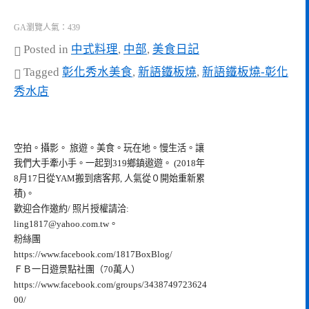
GA瀏覽人氣：439
Posted in
中式料理
,
中部
,
美食日記
Tagged
彰化秀水美食
,
新語鐵板燒
,
新語鐵板燒-彰化
秀水店
空拍。攝影。 旅遊。美食。玩在地。慢生活。讓
我們大手牽小手。一起到319鄉鎮遨遊。 (2018年
8月17日從YAM搬到痞客邦, 人氣從０開始重新累
積)。
歡迎合作邀約/ 照片授權請洽:
ling1817@yahoo.com.tw
。
粉絲團
https://www.facebook.com/1817BoxBlog/
ＦＢ一日遊景點社團（70萬人）
https://www.facebook.com/groups/3438749723624
00/