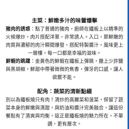
主菜：鮮嫩多汁的味蕾爆擊
豬肉的誘惑
：點了普通的豬肉，廚師在鐵板上以精準的
火候爆炒，肉片搭配洋蔥，非常誘人。入口，那鮮嫩的
肉質與濃郁的肉汁瞬間爆發，搭配特製醬汁，風味更上
一層樓，每一口都是幸福的滋味。
鮮蝦的跳躍
：金黃色的鮮蝦在鐵板上彈跳，撒上少許鹽
與黑胡椒，鮮甜中帶著微微的焦香，彈牙的口感，讓人
欲罷不能。
配角：蔬菜的清新點綴
別以為鐵板燒只有肉！清炒的高麗菜和菠菜，保留了蔬
菜本身的鮮嫩與清甜，與奶油和醬汁完美融合，讓這份
餐點有了清爽與均衡，這正是鐵板燒的魅力所在，不單
調，更有層次。