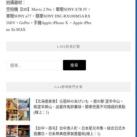
拍攝器材：
空拍機【DJI】Mavic 2 Pro，單眼SONY A7R IV，
單眼SONY a77，類單SONY DSC-RX100M5A RX
100V，GoPro，手機Apple iPhone X ，Apple iPho
ne Xs MAX
LINE訊息訂閱
搜
尋
關
鍵
GA4即時熱門文章
字:
【北海道美食】元祖峠のあげいも 。道の駅 望羊中山。
眺望羊蹄山、品嘗炸馬鈴薯球。開車兜風不可錯過的景點
(線上：1)
【台中。南屯】台中漁人町。日本星光市集。結合日式木
造攤位。日系祭典造景裝置藝術(線上：1)