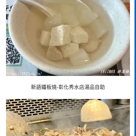
新語鐵板燒-彰化秀水店湯品自助