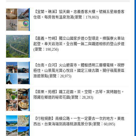
【宜蘭。礁溪】協天廟。忠義香客大樓。號稱五星級香客
住宿。每房皆有溫泉泡湯(瀏覽：179,863)
【嘉義。竹崎】獨立山國家步道Ｏ型環走。樟腦寮火車站
起登。奉天岩泡茶。全台獨一無二與鐵道相依的登山步道
(瀏覽：190,256)
【台南。白河】火山碧雲寺。體驗透明三層樓電梯。視野
極佳。山景風光賞心悅目。國定三級古蹟。關仔嶺風景區
旅遊景點(瀏覽：28,975)
【苗栗。苑裡】鐵工莊園。茶。空間。古琴。窯烤麵包。
隱藏在鄉道的秘密花園(瀏覽：28,283)
【行程規劃】南橫公路。一生一定要去一次的地方。東進
西出。台東海端到高雄桃源風景分享(瀏覽：60,095)