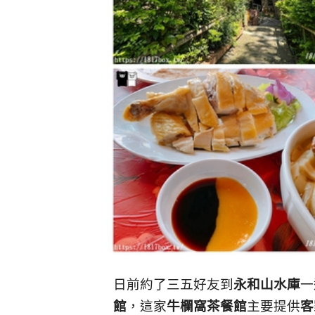
日前約了三五好友到
永和山水庫
一
館
，這家
牛欄窩茶餐館
主要提供
客