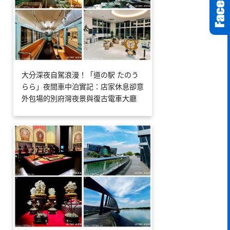
大分深夜自駕浪漫！「道の駅 たのう
らら」夜間車中泊實記：店家休息卻意
外包場的別府灣夜景與復古電車大廳