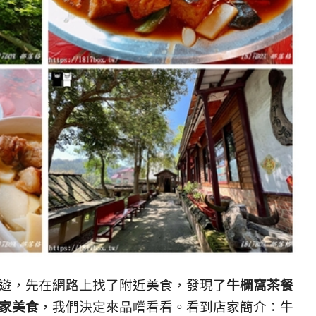
遊，先在網路上找了附近美食，發現了
牛欄窩茶餐
家美食
，我們決定來品嚐看看。看到店家簡介：牛