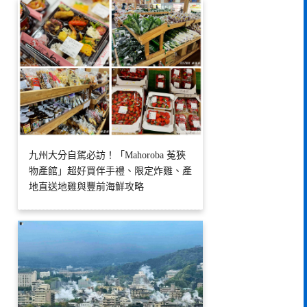
九州大分自駕必訪！「Mahoroba 菟狹
物產館」超好買伴手禮、限定炸雞、產
地直送地雞與豐前海鮮攻略