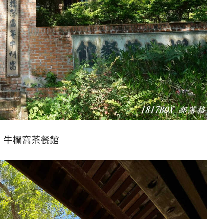
牛欄窩茶餐館