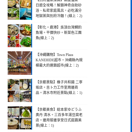
【別府溫泉推薦】葫蘆溫泉一
日遊全攻略！解鎖神奇自助砂
浴、私密家庭風呂，必吃滿分
地獄蒸與別府冷麵！(線上：2)
【彰化。鹿港】吳頂台灣鯛釣
魚場。平價快炒。新菜色江團
魚(線上：2)
【沖繩購物】Town Plaza
KANEHIDE超市。沖繩縣內規
模最大的連鎖超市(線上：2)
【京都景點】橡子共和國 二寧
坂店。吉卜力工作室周邊商
品。清水寺附近景點(線上：1)
【京都美食】総本家ゆどうふ
奧丹 清水。三百多年湯豆腐老
店。邊用餐邊享受日式庭園美
景(線上：1)