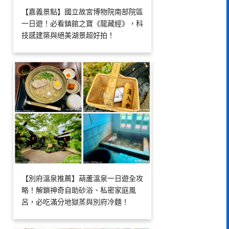
【嘉義景點】國立故宮博物院南部院區
一日遊！必看鎮館之寶《龍藏經》，科
技感建築與絕美湖景超好拍！
【別府溫泉推薦】葫蘆溫泉一日遊全攻
略！解鎖神奇自助砂浴、私密家庭風
呂，必吃滿分地獄蒸與別府冷麵！