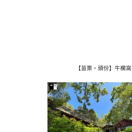
【苗栗。頭份】牛欄窩