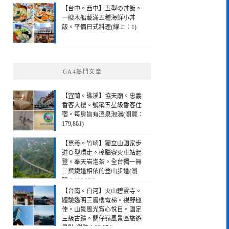
【台中。西屯】五型の丼飯。
一艘木船載滿五種海鮮小丼
飯。平價日式料理(線上：1)
GA4熱門文章
【宜蘭。礁溪】協天廟。忠義
香客大樓。號稱五星級香客住
宿。每房皆有溫泉泡湯(瀏覽：
179,861)
【嘉義。竹崎】獨立山國家步
道Ｏ型環走。樟腦寮火車站起
登。奉天岩泡茶。全台獨一無
二與鐵道相依的登山步道(瀏
覽：190,256)
【台南。白河】火山碧雲寺。
體驗透明三層樓電梯。視野極
佳。山景風光賞心悅目。國定
三級古蹟。關仔嶺風景區旅遊
景點(瀏覽：28,974)