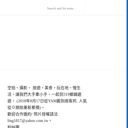
空拍。攝影。 旅遊。美食。玩在地。慢生
活。讓我們大手牽小手。一起到319鄉鎮遨
遊。 (2018年8月17日從YAM搬到痞客邦, 人氣
從０開始重新累積)。
歡迎合作邀約/ 照片授權請洽:
ling1817@yahoo.com.tw
。
粉絲團