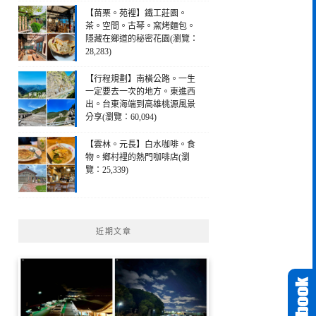
【苗栗。苑裡】鐵工莊園。
茶。空間。古琴。窯烤麵包。
隱藏在鄉道的秘密花園(瀏覽：
28,283)
【行程規劃】南橫公路。一生
一定要去一次的地方。東進西
出。台東海端到高雄桃源風景
分享(瀏覽：60,094)
【雲林。元長】白水咖啡。食
物。鄉村裡的熱門咖啡店(瀏
覽：25,339)
近期文章