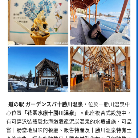
道の駅 ガーデンスパ十勝川温泉
，位於十勝川溫泉中
心位置「
花園水療十勝川溫泉
」。此座複合式設施中，
有可穿泳裝體驗北海道遺產泥炭溫泉的水療設施、可品
嘗十勝當地風味的餐廳、販售特產及十勝川溫泉特有土