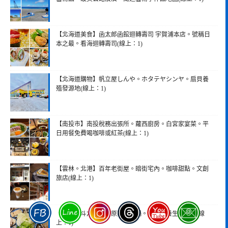
【北海道美食】函太郎函館迴轉壽司 宇賀浦本店。號稱日
本之最。看海迴轉壽司(線上：1)
【北海道購物】帆立屋しんや。ホタテヤシンヤ。扇貝養
殖發源地(線上：1)
【南投市】南投稅務出張所。蘿西廚房。白宮家宴菜。平
日用餐免費喝咖啡或紅茶(線上：1)
【雲林。北港】百年老街屋。暗街宅內。咖啡甜點。文創
旅店(線上：1)
【雲林。斗六】大蒙原雞湯火鍋。大蒙原養生鴛鴦鍋(線
上：1)