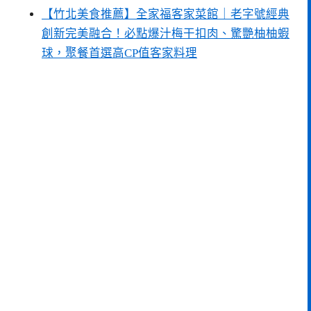
【竹北美食推薦】全家福客家菜館｜老字號經典
創新完美融合！必點爆汁梅干扣肉、驚艷柚柚蝦
球，聚餐首選高CP值客家料理