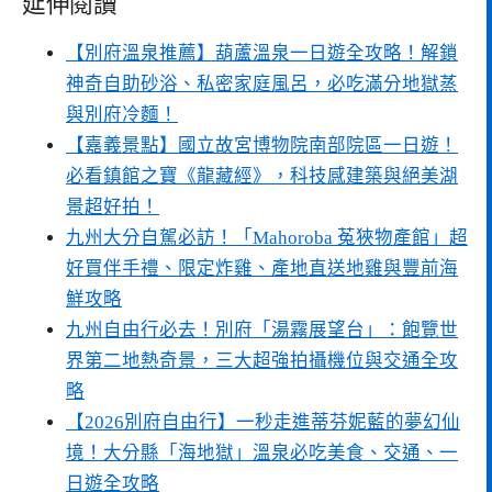
延伸閱讀
【別府溫泉推薦】葫蘆溫泉一日遊全攻略！解鎖
神奇自助砂浴、私密家庭風呂，必吃滿分地獄蒸
與別府冷麵！
【嘉義景點】國立故宮博物院南部院區一日遊！
必看鎮館之寶《龍藏經》，科技感建築與絕美湖
景超好拍！
九州大分自駕必訪！「Mahoroba 菟狹物產館」超
好買伴手禮、限定炸雞、產地直送地雞與豐前海
鮮攻略
九州自由行必去！別府「湯霧展望台」：飽覽世
界第二地熱奇景，三大超強拍攝機位與交通全攻
略
【2026別府自由行】一秒走進蒂芬妮藍的夢幻仙
境！大分縣「海地獄」溫泉必吃美食、交通、一
日遊全攻略