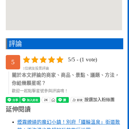
評論
5/5 - (1 vote)
5
1位網友投票評論
關於本文評論的商家、商品、景點、議題、方法，
你給幾顆星呢？
歡迎一起點擊星號參與評論唷！
按讚加入粉絲團
延伸閱讀
煙霧繚繞的魔幻小鎮！別府「鐵輪溫泉」街道散