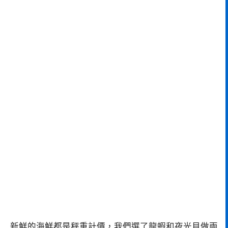
新鮮的海鮮都是秤重計價，我們選了龍蝦和夜光貝做兩