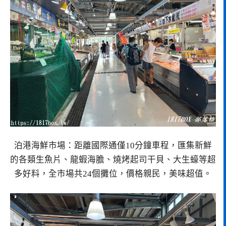
泊港海鮮市場：距離國際通僅10分鐘車程，匯集新鮮
的各類生魚片、龍蝦海膽、燒烤起司干貝、大生蠔等超
多好料，全市場共24個攤位，價格親民，美味超值。