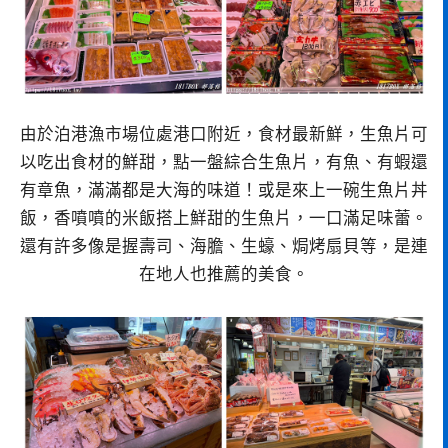
由於泊港漁市場位處港口附近，食材最新鮮，生魚片可
以吃出食材的鮮甜，點一盤綜合生魚片，有魚、有蝦還
有章魚，滿滿都是大海的味道！或是來上一碗生魚片丼
飯，香噴噴的米飯搭上鮮甜的生魚片，一口滿足味蕾。
還有許多像是握壽司、海膽、生蠔、焗烤扇貝等，是連
在地人也推薦的美食。