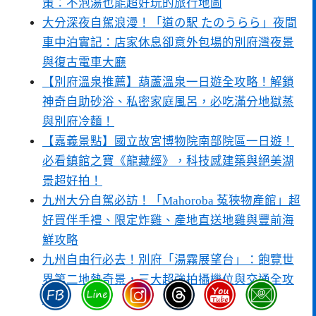
策：不泡湯也能超好玩的旅行地圖
大分深夜自駕浪漫！「道の駅 たのうらら」夜間
車中泊實記：店家休息卻意外包場的別府灣夜景
與復古電車大廳
【別府溫泉推薦】葫蘆溫泉一日遊全攻略！解鎖
神奇自助砂浴、私密家庭風呂，必吃滿分地獄蒸
與別府冷麵！
【嘉義景點】國立故宮博物院南部院區一日遊！
必看鎮館之寶《龍藏經》，科技感建築與絕美湖
景超好拍！
九州大分自駕必訪！「Mahoroba 菟狹物產館」超
好買伴手禮、限定炸雞、產地直送地雞與豐前海
鮮攻略
九州自由行必去！別府「湯霧展望台」：飽覽世
界第二地熱奇景，三大超強拍攝機位與交通全攻
略