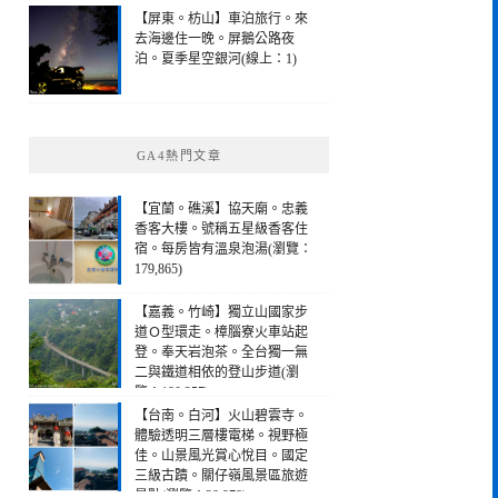
【屏東。枋山】車泊旅行。來
去海邊住一晚。屏鵝公路夜
泊。夏季星空銀河(線上：1)
GA4熱門文章
【宜蘭。礁溪】協天廟。忠義
香客大樓。號稱五星級香客住
宿。每房皆有溫泉泡湯(瀏覽：
179,865)
【嘉義。竹崎】獨立山國家步
道Ｏ型環走。樟腦寮火車站起
登。奉天岩泡茶。全台獨一無
二與鐵道相依的登山步道(瀏
覽：190,257)
【台南。白河】火山碧雲寺。
體驗透明三層樓電梯。視野極
佳。山景風光賞心悅目。國定
三級古蹟。關仔嶺風景區旅遊
景點(瀏覽：28,978)