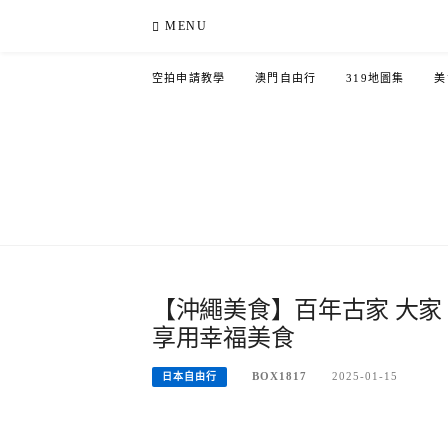
Skip
MENU
to
content
空拍申請教學
澳門自由行
319地圖集
美
【沖繩美食】百年古家 大家
享用幸福美食
BOX1817
2025-01-15
日本自由行