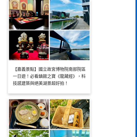
【嘉義景點】國立故宮博物院南部院區
一日遊！必看鎮館之寶《龍藏經》，科
技感建築與絕美湖景超好拍！