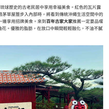
充滿琉球歷史的古老民居中享用幸福美食。紅色的瓦片露
過茅草屋簷步入內部時，將看到傳統沖繩生活空間中的
一邊享用招牌美食。來到
百年古家大家
推薦一定要品嚐
油花。優雅的脂肪，在放口中瞬間輕輕融化，不油不膩