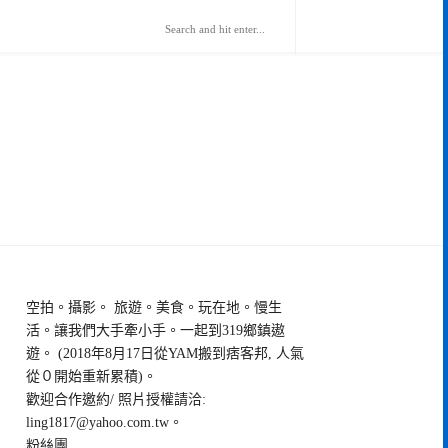
空拍。攝影。 旅遊。美食。玩在地。慢生
活。讓我們大手牽小手。一起到319鄉鎮遨
遊。 (2018年8月17日從YAM搬到痞客邦, 人氣
從０開始重新累積)。
歡迎合作邀約/ 照片授權請洽:
ling1817@yahoo.com.tw
。
粉絲團