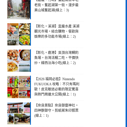
【嘉義。竹崎】奮起湖百年老
老街。奮起湖第一街。漫步最
美山城奮起湖(線上：3)
【彰化。溪湖】盅龐水產 溪湖
觀光市場。結合購物、餐飲與
娛樂的多功能市場(線上：2)
【彰化。鹿港】吳頂台灣鯛釣
魚場。台灣活鰻二吃。平價快
炒。線西沿海小吃(線上：2)
【2026 福岡必逛】Nintendo
FUKUOKA 攻略：不只有瑪利
歐！皮克敏迷必衝的限定驚喜
與熱門周邊大公開(線上：1)
【奈良景點】奈良御靈神社。
四神獸御守。剪紙禦朱印郵票
(線上：1)