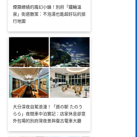
煙霧繚繞的魔幻小鎮！別府「鐵輪溫
泉」街道散策：不泡湯也能超好玩的旅
行地圖
大分深夜自駕浪漫！「道の駅 たのう
らら」夜間車中泊實記：店家休息卻意
外包場的別府灣夜景與復古電車大廳