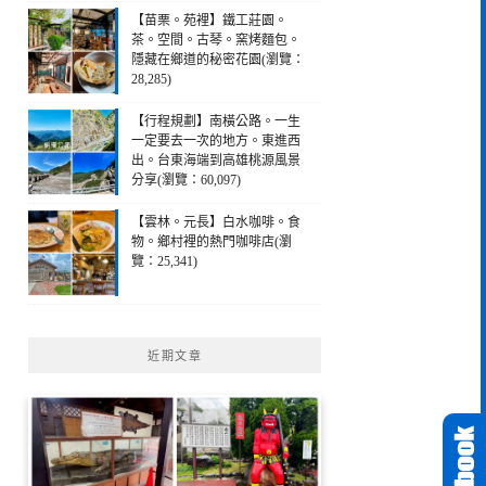
【苗栗。苑裡】鐵工莊園。
茶。空間。古琴。窯烤麵包。
隱藏在鄉道的秘密花園(瀏覽：
28,285)
【行程規劃】南橫公路。一生
一定要去一次的地方。東進西
出。台東海端到高雄桃源風景
分享(瀏覽：60,097)
【雲林。元長】白水咖啡。食
物。鄉村裡的熱門咖啡店(瀏
覽：25,341)
近期文章