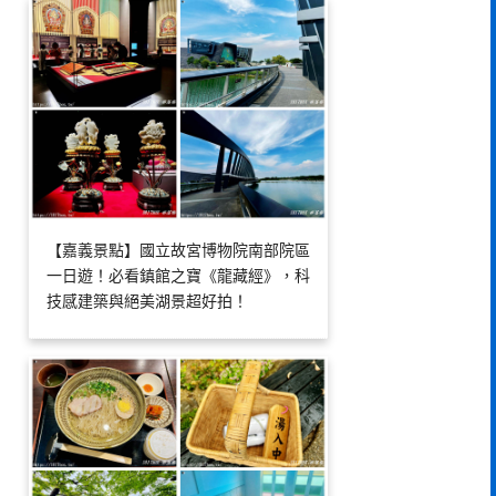
【嘉義景點】國立故宮博物院南部院區
一日遊！必看鎮館之寶《龍藏經》，科
技感建築與絕美湖景超好拍！