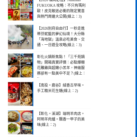
【2026 福岡必逛】Nintendo
FUKUOKA 攻略：不只有瑪利
歐！皮克敏迷必衝的限定驚喜
與熱門周邊大公開(線上：3)
【2026別府自由行】一秒走進
蒂芬妮藍的夢幻仙境！大分縣
「海地獄」溫泉必吃美食、交
通、一日遊全攻略(線上：3)
彰化火鍋新焦點！「三千苑鍋
物」開箱真實評價：必點爆棚
花雕雞與超嫩小羔羊，神級服
務卻有一點美中不足？(線上：
3)
【南投。鹿谷】絨香古早味。
手工糙米花生糖(線上：2)
【彰化。溪湖】瑞明羊肉店。
阿明羊肉爐。飄香一甲子的美
味(線上：2)