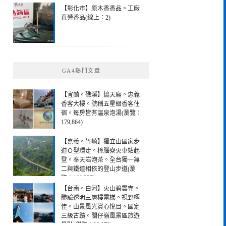
【彰化市】原木香香品。工廠
直營香品(線上：2)
GA4熱門文章
【宜蘭。礁溪】協天廟。忠義
香客大樓。號稱五星級香客住
宿。每房皆有溫泉泡湯(瀏覽：
179,864)
【嘉義。竹崎】獨立山國家步
道Ｏ型環走。樟腦寮火車站起
登。奉天岩泡茶。全台獨一無
二與鐵道相依的登山步道(瀏
覽：190,257)
【台南。白河】火山碧雲寺。
體驗透明三層樓電梯。視野極
佳。山景風光賞心悅目。國定
三級古蹟。關仔嶺風景區旅遊
景點(瀏覽：28,978)