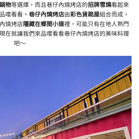
鍋物
等選擇，而且巷仔內燒烤店的
招牌雪燒
看起來
品嚐看看。
巷仔內燒烤店
由
彩色貨跪屋
組合而成，
內燒烤店
隱藏在鄉間小道
裡，可能只有在地人熟門
現在就讓我們來品嚐看看巷仔內燒烤店的美味料理
吧～