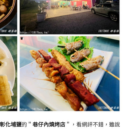
彰化埔鹽
的＂
巷仔內燒烤店
＂，看網評不錯，雖說