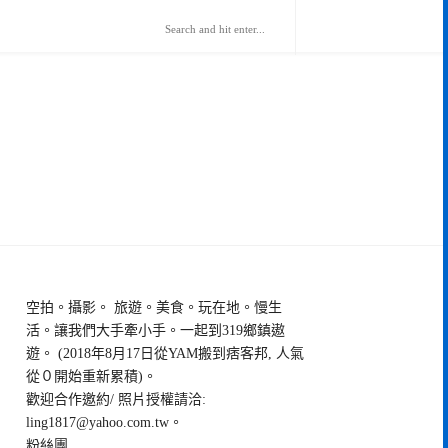
空拍。攝影。 旅遊。美食。玩在地。慢生
活。讓我們大手牽小手。一起到319鄉鎮遨
遊。 (2018年8月17日從YAM搬到痞客邦, 人氣
從０開始重新累積)。
歡迎合作邀約/ 照片授權請洽:
ling1817@yahoo.com.tw
。
粉絲團