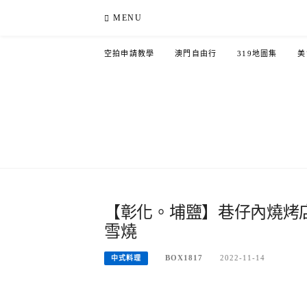
Skip
MENU
to
content
空拍申請教學
澳門自由行
319地圖集
美
【彰化。埔鹽】巷仔內燒烤
雪燒
BOX1817
2022-11-14
中式料理