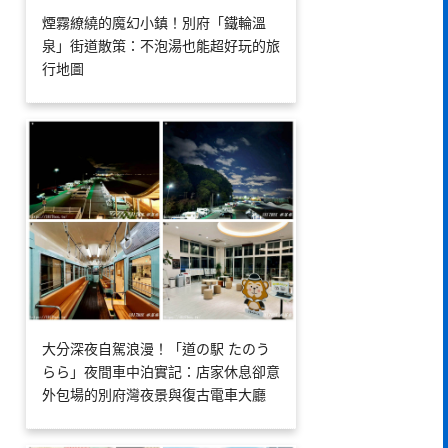
煙霧繚繞的魔幻小鎮！別府「鐵輪溫
泉」街道散策：不泡湯也能超好玩的旅
行地圖
大分深夜自駕浪漫！「道の駅 たのう
らら」夜間車中泊實記：店家休息卻意
外包場的別府灣夜景與復古電車大廳