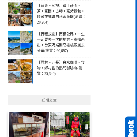
【苗栗。苑裡】鐵工莊園。
茶。空間。古琴。窯烤麵包。
隱藏在鄉道的秘密花園(瀏覽：
28,284)
【行程規劃】南橫公路。一生
一定要去一次的地方。東進西
出。台東海端到高雄桃源風景
分享(瀏覽：60,097)
【雲林。元長】白水咖啡。食
物。鄉村裡的熱門咖啡店(瀏
覽：25,340)
近期文章