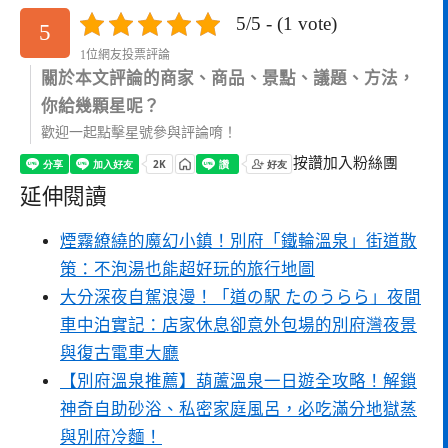
5/5 - (1 vote)
5
1位網友投票評論
關於本文評論的商家、商品、景點、議題、方法，
你給幾顆星呢？
歡迎一起點擊星號參與評論唷！
按讚加入粉絲團
延伸閱讀
煙霧繚繞的魔幻小鎮！別府「鐵輪溫泉」街道散
策：不泡湯也能超好玩的旅行地圖
大分深夜自駕浪漫！「道の駅 たのうらら」夜間
車中泊實記：店家休息卻意外包場的別府灣夜景
與復古電車大廳
【別府溫泉推薦】葫蘆溫泉一日遊全攻略！解鎖
神奇自助砂浴、私密家庭風呂，必吃滿分地獄蒸
與別府冷麵！