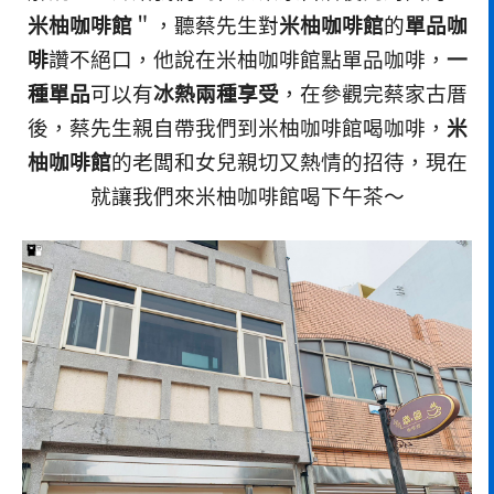
米柚咖啡館
＂，聽蔡先生對
米柚咖啡館
的
單品咖
啡
讚不絕口，他說在米柚咖啡館點單品咖啡，
一
種單品
可以有
冰熱兩種享受
，在參觀完蔡家古厝
後，蔡先生親自帶我們到米柚咖啡館喝咖啡，
米
柚咖啡館
的老闆和女兒親切又熱情的招待，現在
就讓我們來米柚咖啡館喝下午茶～