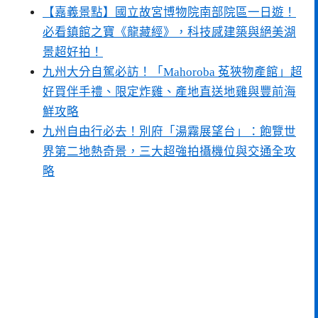
【嘉義景點】國立故宮博物院南部院區一日遊！
必看鎮館之寶《龍藏經》，科技感建築與絕美湖
景超好拍！
九州大分自駕必訪！「Mahoroba 菟狹物產館」超
好買伴手禮、限定炸雞、產地直送地雞與豐前海
鮮攻略
九州自由行必去！別府「湯霧展望台」：飽覽世
界第二地熱奇景，三大超強拍攝機位與交通全攻
略