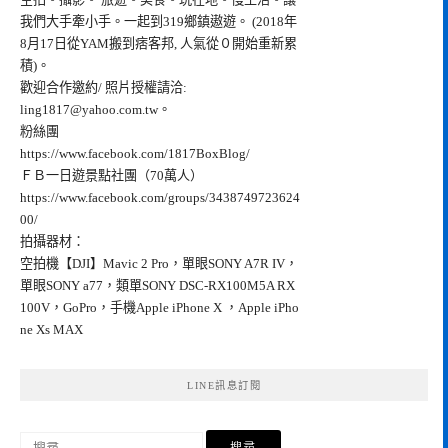
我們大手牽小手。一起到319鄉鎮遨遊。 (2018年
8月17日從YAM搬到痞客邦, 人氣從０開始重新累
積)。
歡迎合作邀約/ 照片授權請洽:
ling1817@yahoo.com.tw
。
粉絲團
https://www.facebook.com/1817BoxBlog/
ＦＢ一日遊景點社團（70萬人）
https://www.facebook.com/groups/3438749723624
00/
拍攝器材：
空拍機【DJI】Mavic 2 Pro，單眼SONY A7R IV，
單眼SONY a77，類單SONY DSC-RX100M5A RX
100V，GoPro，手機Apple iPhone X ，Apple iPho
ne Xs MAX
LINE訊息訂閱
搜