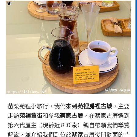
苗栗苑裡小旅行，我們來到
苑裡房裡古城
，主要
走訪
苑裡舊街
和參觀
蔡家古厝
，在蔡家古厝遇到
第六代屋主（現齡近８０歲）親自帶領我們導覽
解說，並介紹我們到位於蔡家古厝後門對面的＂