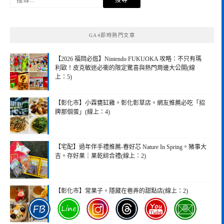
尋
關
鍵
GA4即時熱門文章
字:
【2026 福岡必逛】Nintendo FUKUOKA 攻略：不只有瑪
利歐！皮克敏迷必衝的限定驚喜與熱門周邊大公開(線
上：5)
【彰化市】小霖甕缸雞。彰化彰草店。網友推薦必吃「招
牌那個蛋」(線上：4)
【宅配】過年伴手禮推薦-春好芯 Nature In Spring。豬事大
吉。存好果｜果乾綜合禮(線上：2)
【彰化市】常果子。隱藏在巷弄的甜點店(線上：2)