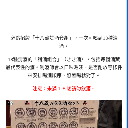
必點招牌「十八藏試酒套組」，一次可喝到18種清
酒。
18種清酒的「利酒組合」（きき酒），包括每個酒藏
最代表性的酒。利酒師會以口味濃淡、是否耐放等條件
來安排喝酒順序，照著喝就對了。
注意：未滿１８歲請勿飲酒。