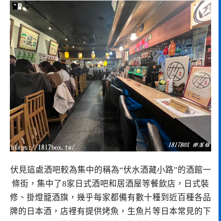
伏見這處酒吧較為集中的稱為“伏水酒藏小路”的酒館一
條街，集中了8家日式酒吧和居酒屋等餐飲店，日式裝
修、掛燈籠酒旗，幾乎每家都備有數十種到近百種各品
牌的日本酒，店裡有提供烤魚，生魚片等日本常見的下