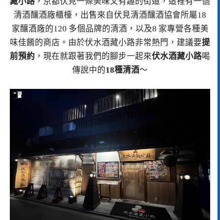
藏小路
，京都伏見一條美味又有趣的街道，這裡有一個
清酒釀酒廠櫃檯，出售來自伏見清酒釀酒協會所屬18
家釀酒廠的120 多個品牌的清酒，以及8 家專營各種美
味佳餚的商店。由於伏水酒藏小路非常熱門，建議要
提
前預約
，現在就跟著我們的腳步一起來
伏水酒藏小路
喝
傳說中的
18種清酒
～