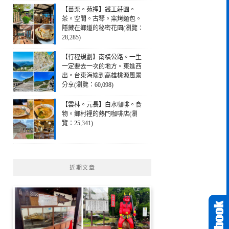
【苗栗。苑裡】鐵工莊園。
茶。空間。古琴。窯烤麵包。
隱藏在鄉道的秘密花園(瀏覽：
28,285)
【行程規劃】南橫公路。一生
一定要去一次的地方。東進西
出。台東海端到高雄桃源風景
分享(瀏覽：60,098)
【雲林。元長】白水咖啡。食
物。鄉村裡的熱門咖啡店(瀏
覽：25,341)
近期文章