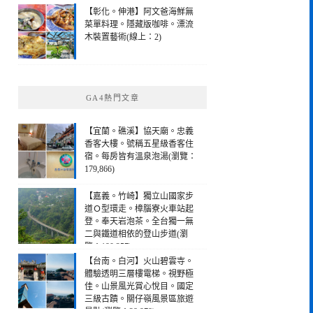
【彰化。伸港】阿文爸海鮮無
菜單料理。隱藏版咖啡。漂流
木裝置藝術(線上：2)
GA4熱門文章
【宜蘭。礁溪】協天廟。忠義
香客大樓。號稱五星級香客住
宿。每房皆有溫泉泡湯(瀏覽：
179,866)
【嘉義。竹崎】獨立山國家步
道Ｏ型環走。樟腦寮火車站起
登。奉天岩泡茶。全台獨一無
二與鐵道相依的登山步道(瀏
覽：190,257)
【台南。白河】火山碧雲寺。
體驗透明三層樓電梯。視野極
佳。山景風光賞心悅目。國定
三級古蹟。關仔嶺風景區旅遊
景點(瀏覽：28,978)