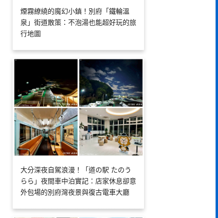
煙霧繚繞的魔幻小鎮！別府「鐵輪溫
泉」街道散策：不泡湯也能超好玩的旅
行地圖
大分深夜自駕浪漫！「道の駅 たのう
らら」夜間車中泊實記：店家休息卻意
外包場的別府灣夜景與復古電車大廳