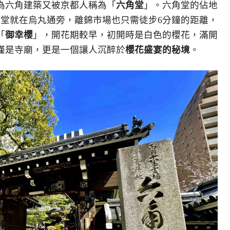
為六角建築又被京都人稱為「
六角堂
」。六角堂的佔地
本堂就在烏丸通旁，離錦市場也只需徒步6分鐘的距離，
「
御幸櫻
」，開花期較早，初開時是白色的櫻花，滿開
僅是寺廟，更是一個讓人沉醉於
櫻花盛宴的秘境
。