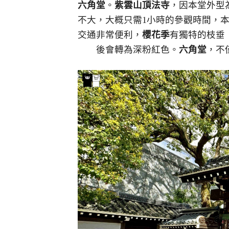
六角堂
。
紫雲山頂法寺
，因本堂外型
不大，大概只需1小時的參觀時間，
交通非常便利，
櫻花季
有獨特的枝垂
後會轉為深粉紅色。
六角堂
，不