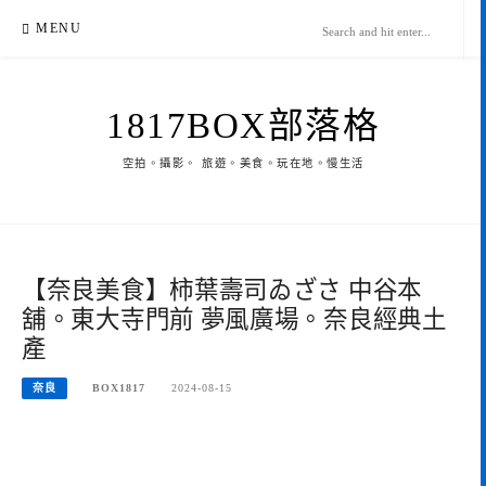
Skip
MENU
to
content
1817BOX部落格
空拍。攝影。 旅遊。美食。玩在地。慢生活
【奈良美食】柿葉壽司ゐざさ 中谷本
舖。東大寺門前 夢風廣場。奈良經典土
產
奈良
BOX1817
2024-08-15