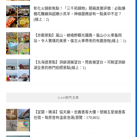
彰化火鍋新焦點！「三千苑鍋物」開箱真實評價：必點爆
棚花雕雞與超嫩小羔羊，神級服務卻有一點美中不足？
(線上：2)
【京都景點】嵐山・嵯峨野觀光鐵路。嵐山小火車龜岡
站。令人驚嘆的美景。復古火車帶來的有趣旅程(線上：1)
【北海道景點】洞爺湖展望台。筒倉展望台。可眺望洞爺
湖全景的熱門拍照景點(線上：1)
GA4熱門文章
【宜蘭。礁溪】協天廟。忠義香客大樓。號稱五星級香客
住宿。每房皆有溫泉泡湯(瀏覽：179,865)