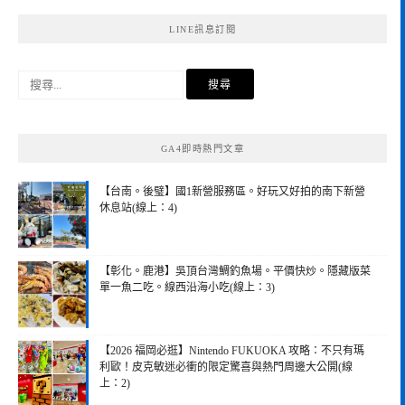
LINE訊息訂閱
搜
尋
關
鍵
GA4即時熱門文章
字:
【台南。後璧】國1新營服務區。好玩又好拍的南下新營
休息站(線上：4)
【彰化。鹿港】吳頂台灣鯛釣魚場。平價快炒。隱藏版菜
單一魚二吃。線西沿海小吃(線上：3)
【2026 福岡必逛】Nintendo FUKUOKA 攻略：不只有瑪
利歐！皮克敏迷必衝的限定驚喜與熱門周邊大公開(線
上：2)