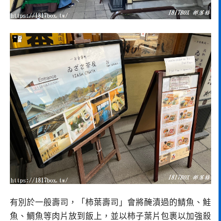
有別於一般壽司，「柿葉壽司」會將醃漬過的鯖魚、鮭
魚、鯛魚等肉片放到飯上，並以柿子葉片包裹以加強殺