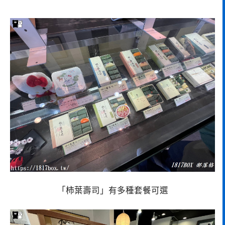
「柿葉壽司」有多種套餐可選