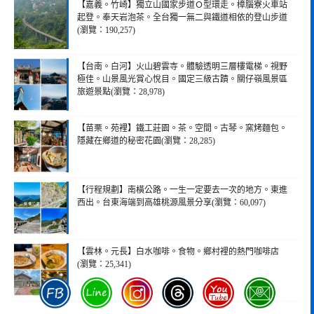
【嘉義。竹崎】獨立山國家步道Ｏ型環走。樟腦寮火車站
起登。奉天岩泡茶。全台獨一無二與鐵道相依的登山步道
(瀏覽：190,257)
【台南。白河】火山碧雲寺。體驗透明三層樓電梯。視野
極佳。山景風光賞心悅目。國定三級古蹟。關仔嶺風景區
旅遊景點(瀏覽：28,978)
【苗栗。苑裡】鐵工莊園。茶。空間。古琴。窯烤麵包。
隱藏在鄉道的秘密花園(瀏覽：28,285)
【行程規劃】南橫公路。一生一定要去一次的地方。東進
西出。台東海端到高雄桃源風景分享(瀏覽：60,097)
【雲林。元長】白水咖啡。食物。鄉村裡的熱門咖啡店
(瀏覽：25,341)