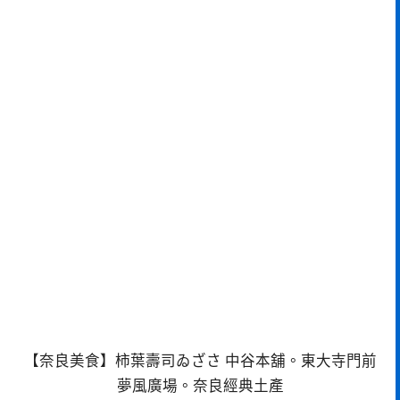
【奈良美食】柿葉壽司ゐざさ 中谷本舖。東大寺門前
夢風廣場。奈良經典土產