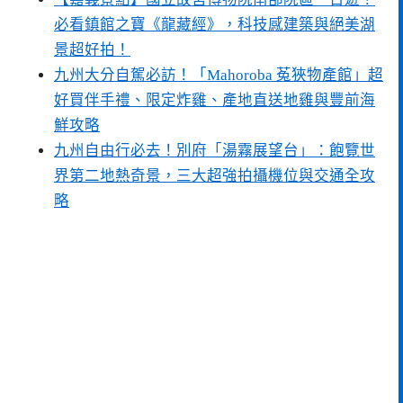
必看鎮館之寶《龍藏經》，科技感建築與絕美湖
景超好拍！
九州大分自駕必訪！「Mahoroba 菟狹物產館」超
好買伴手禮、限定炸雞、產地直送地雞與豐前海
鮮攻略
九州自由行必去！別府「湯霧展望台」：飽覽世
界第二地熱奇景，三大超強拍攝機位與交通全攻
略