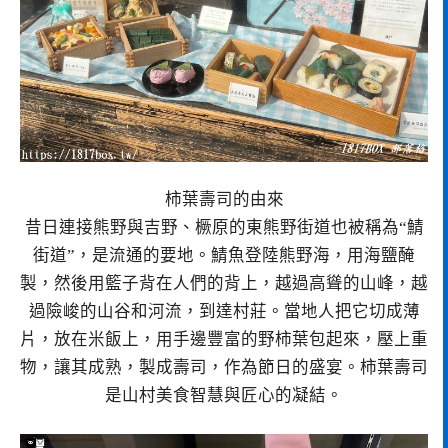
柿葉壽司的由來
昔日連接熊野與吉野、橛原的東熊野街道也被稱為“鯖
街道”，是流通的要地。鯖魚登陸熊野海，用海鹽醃
製，然後用籃子背在人們的背上，越過高聳的山峰，越
過險峻的山谷和河流，到達村莊。當地人把它切成薄
片，放在米飯上，用手邊豐富的野柿葉包起來，壓上重
物，讓其成熟，製成壽司，作為節日的盛宴。柿葉壽司
是山村美食智慧與匠心的凝結。