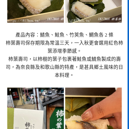
產品內容：鯖魚、鮭魚、竹莢魚、鯛魚各 2 條
柿葉壽司保存期限為常溫三天，一入秋更會選用紅色柿
葉添增季節感。
柿葉壽司，以柿樹的葉子包裹著鮭魚或鯖魚製成的壽
司，為奈良縣及和歌山縣的特產，是甚具鄉土風味的日
本料理。