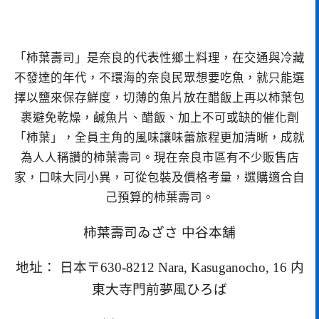
「柿葉壽司」是奈良的代表性鄉土料理，在交通與冷藏
不發達的年代，不環海的奈良民眾想要吃魚，就只能選
擇以鹽來保存鮮度，切薄的魚片放在醋飯上再以柿葉包
裹避免乾燥，鹹魚片、醋飯、加上不可或缺的催化劑
「柿葉」，全員主角的風味讓味蕾旅程更加清晰，成就
為人人稱讚的柿葉壽司。現在奈良市區有不少販售店
家，口味大同小異，可從包裝及價格考量，選購適合自
己預算的柿葉壽司。
柿葉壽司ゐざさ 中谷本舖
地址： 日本〒630-8212 Nara, Kasuganocho, 16 内
東大寺門前夢風ひろば