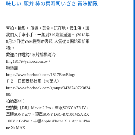
味しい
,
駅弁 柿の葉寿司いざさ 賞味期限
空拍。攝影。 旅遊。美食。玩在地。慢生活。讓
我們大手牽小手。一起到319鄉鎮遨遊。 (2018年
8月17日從YAM搬到痞客邦, 人氣從０開始重新累
積)。
歡迎合作邀約/ 照片授權請洽:
ling1817@yahoo.com.tw
。
粉絲團
https://www.facebook.com/1817BoxBlog/
ＦＢ一日遊景點社團（70萬人）
https://www.facebook.com/groups/3438749723624
00/
拍攝器材：
空拍機【DJI】Mavic 2 Pro，單眼SONY A7R IV，
單眼SONY a77，類單SONY DSC-RX100M5A RX
100V，GoPro，手機Apple iPhone X ，Apple iPho
ne Xs MAX