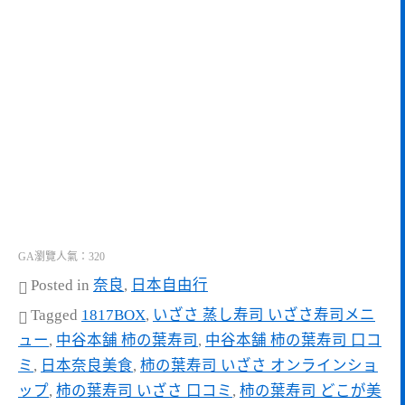
GA瀏覽人氣：320
Posted in
奈良
,
日本自由行
Tagged
1817BOX
,
いざさ 蒸し寿司 いざさ寿司メニ
ュー
,
中谷本舗 柿の葉寿司
,
中谷本舗 柿の葉寿司 口コ
ミ
,
日本奈良美食
,
柿の葉寿司 いざさ オンラインショ
ップ
,
柿の葉寿司 いざさ 口コミ
,
柿の葉寿司 どこが美