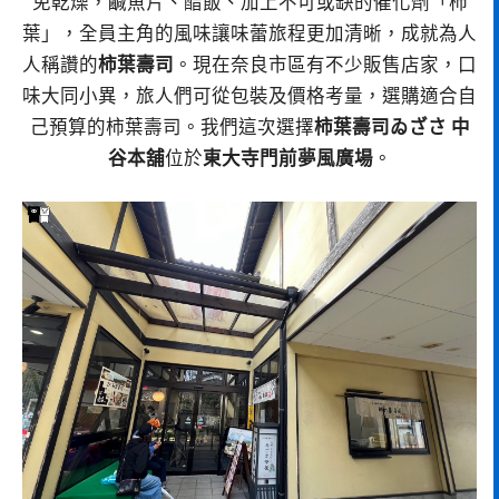
免乾燥，鹹魚片、醋飯、加上不可或缺的催化劑「柿
葉」，全員主角的風味讓味蕾旅程更加清晰，成就為人
人稱讚的
柿葉壽司
。現在奈良市區有不少販售店家，口
味大同小異，旅人們可從包裝及價格考量，選購適合自
己預算的柿葉壽司。我們這次選擇
柿葉壽司ゐざさ 中
谷本舖
位於
東大寺門前夢風廣場
。