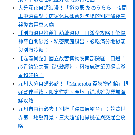
大分深夜自駕浪漫！「道の駅 たのうらら」夜間
車中泊實記：店家休息卻意外包場的別府灣夜景
與復古電車大廳
【別府溫泉推薦】葫蘆溫泉一日遊全攻略！解鎖
神奇自助砂浴、私密家庭風呂，必吃滿分地獄蒸
與別府冷麵！
【嘉義景點】國立故宮博物院南部院區一日遊！
必看鎮館之寶《龍藏經》，科技感建築與絕美湖
景超好拍！
九州大分自駕必訪！「Mahoroba 菟狹物產館」超
好買伴手禮、限定炸雞、產地直送地雞與豐前海
鮮攻略
九州自由行必去！別府「湯霧展望台」：飽覽世
界第二地熱奇景，三大超強拍攝機位與交通全攻
略