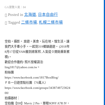
GA瀏覽人氣：84
Posted in
北海道
,
日本自由行
Tagged
二條市場
,
札幌二條市場
空拍。攝影。 旅遊。美食。玩在地。慢生活。讓
我們大手牽小手。一起到319鄉鎮遨遊。 (2018年
8月17日從YAM搬到痞客邦, 人氣從０開始重新累
積)。
歡迎合作邀約/ 照片授權請洽:
ling1817@yahoo.com.tw
。
粉絲團
https://www.facebook.com/1817BoxBlog/
ＦＢ一日遊景點社團（70萬人）
https://www.facebook.com/groups/3438749723624
00/
拍攝器材：
空拍機【DJI】Mavic 2 Pro，單眼SONY A7R IV，