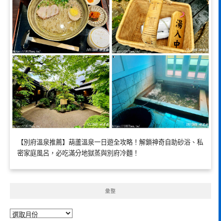
【別府溫泉推薦】葫蘆溫泉一日遊全攻略！解鎖神奇自助砂浴、私
密家庭風呂，必吃滿分地獄蒸與別府冷麵！
彙整
彙