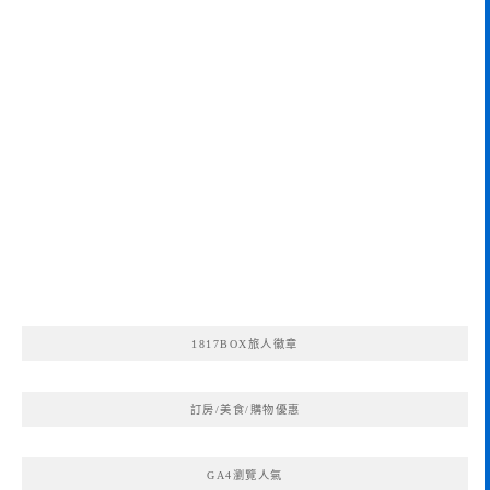
1817BOX旅人徽章
訂房/美食/購物優惠
GA4瀏覽人氣