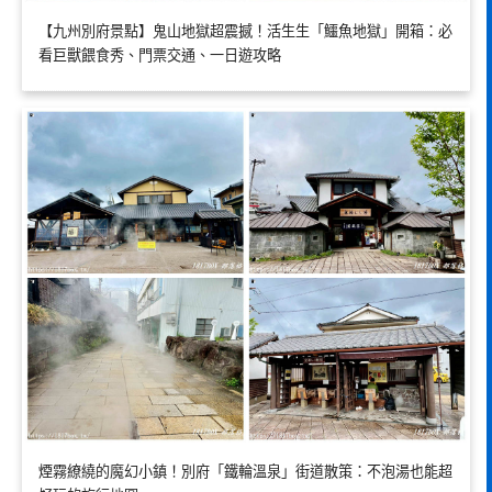
【九州別府景點】鬼山地獄超震撼！活生生「鱷魚地獄」開箱：必
看巨獸餵食秀、門票交通、一日遊攻略
煙霧繚繞的魔幻小鎮！別府「鐵輪溫泉」街道散策：不泡湯也能超