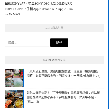
單眼SONY a77，類單SONY DSC-RX100M5A RX
100V，GoPro，手機Apple iPhone X ，Apple iPho
ne Xs MAX
LINE訊息訂閱
搜
尋
關
鍵
GA4即時熱門文章
字:
【九州別府景點】鬼山地獄超震撼！活生生「鱷魚地獄」
開箱：必看巨獸餵食秀、門票交通、一日遊攻略(線上：4)
彰化火鍋新焦點！「三千苑鍋物」開箱真實評價：必點爆
棚花雕雞與超嫩小羔羊，神級服務卻有一點美中不足？
(線上：3)