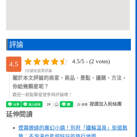
評論
4.5/5 - (2 votes)
4.5
2位網友投票評論
關於本文評論的商家、商品、景點、議題、方法，
你給幾顆星呢？
歡迎一起點擊星號參與評論唷！
按讚加入粉絲團
延伸閱讀
煙霧繚繞的魔幻小鎮！別府「鐵輪溫泉」街道散
策：不泡湯也能超好玩的旅行地圖