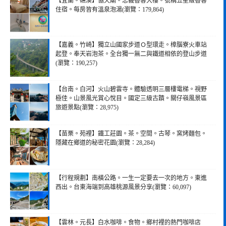
【宜蘭。礁溪】協天廟。忠義香客大樓。號稱五星級香客
住宿。每房皆有溫泉泡湯(瀏覽：179,864)
【嘉義。竹崎】獨立山國家步道Ｏ型環走。樟腦寮火車站
起登。奉天岩泡茶。全台獨一無二與鐵道相依的登山步道
(瀏覽：190,257)
【台南。白河】火山碧雲寺。體驗透明三層樓電梯。視野
極佳。山景風光賞心悅目。國定三級古蹟。關仔嶺風景區
旅遊景點(瀏覽：28,975)
【苗栗。苑裡】鐵工莊園。茶。空間。古琴。窯烤麵包。
隱藏在鄉道的秘密花園(瀏覽：28,284)
【行程規劃】南橫公路。一生一定要去一次的地方。東進
西出。台東海端到高雄桃源風景分享(瀏覽：60,097)
【雲林。元長】白水咖啡。食物。鄉村裡的熱門咖啡店