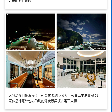
好玩的旅行地圖
大分深夜自駕浪漫！「道の駅 たのうらら」夜間車中泊實記：店
家休息卻意外包場的別府灣夜景與復古電車大廳