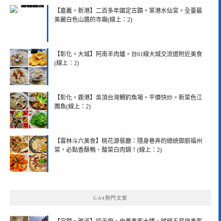
【嘉義。新港】二百多年國定古蹟。笨港水仙宮。全臺最
美麗白色山牆的寺廟(線上：2)
【彰化。大城】阿南羊肉爐。台61線大城交流道附近美食
(線上：2)
【彰化。鹿港】吳頂台灣鯛釣魚場。平價快炒。新菜色江
團魚(線上：2)
【雲林斗六美食】桃花源餐廳：隱身巷弄的總統御廚福州
菜，必點香酥鴨、酸菜白肉鍋！(線上：2)
GA4熱門文章