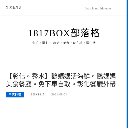
Skip
MENU
to
content
1817BOX部落格
空拍。攝影。 旅遊。美食。玩在地。慢生活
【彰化。秀水】鵝媽媽活海鮮。鵝媽媽
美食餐廳。免下車自取。彰化餐廳外帶
中式料理
BOX1817
2021-08-24