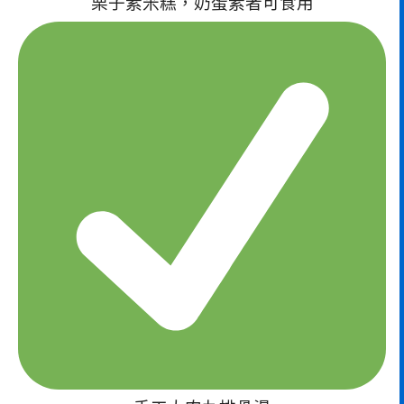
栗子素米糕，奶蛋素者可食用