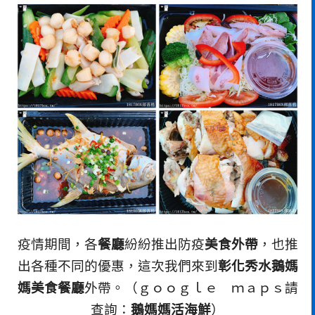
疫情期間，各
餐廳
紛紛推出防疫
美食外帶
，也推
出各種不同的優惠，這次我們來到
彰化秀水鵝媽
媽美食餐廳
外帶。（ｇｏｏｇｌｅ ｍａｐｓ請
查詢：
鵝媽媽活海鮮
）