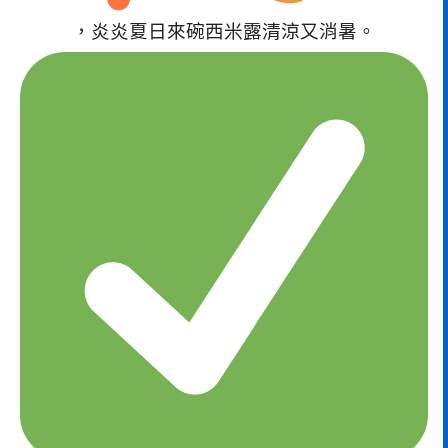
，炎炎夏日來碗西米露清涼又消暑。