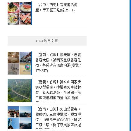
【台中。西屯】翁東港活海
產。帝王蟹三吃(線上：1)
GA4熱門文章
【宜蘭。礁溪】協天廟。忠義
香客大樓。號稱五星級香客住
宿。每房皆有溫泉泡湯(瀏覽：
179,857)
【嘉義。竹崎】獨立山國家步
道Ｏ型環走。樟腦寮火車站起
登。奉天岩泡茶。全台獨一無
二與鐵道相依的登山步道(瀏
覽：190,256)
【台南。白河】火山碧雲寺。
體驗透明三層樓電梯。視野極
佳。山景風光賞心悅目。國定
三級古蹟。關仔嶺風景區旅遊
景點(瀏覽：28,974)