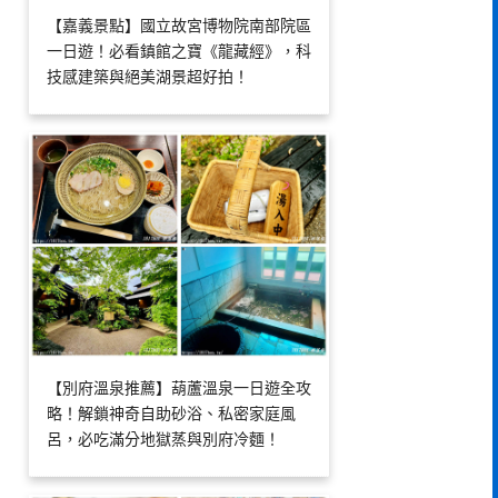
【嘉義景點】國立故宮博物院南部院區
一日遊！必看鎮館之寶《龍藏經》，科
技感建築與絕美湖景超好拍！
【別府溫泉推薦】葫蘆溫泉一日遊全攻
略！解鎖神奇自助砂浴、私密家庭風
呂，必吃滿分地獄蒸與別府冷麵！