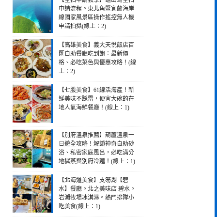
【空拍申請教學】龜山島空拍
申請流程。東北角暨宜蘭海岸
線國家風景區操作搖控無人機
申請拍攝(線上：2)
【高雄美食】義大天悅飯店百
匯自助餐廳吃到飽：最新價
格、必吃菜色與優惠攻略！(線
上：2)
【七股美食】61線活海產！新
鮮美味不踩雷，便宜大碗的在
地人氣海鮮餐廳！(線上：1)
【別府溫泉推薦】葫蘆溫泉一
日遊全攻略！解鎖神奇自助砂
浴、私密家庭風呂，必吃滿分
地獄蒸與別府冷麵！(線上：1)
【北海道美食】支笏湖【碧
水】餐廳。北之美味店 碧水。
岩瀨牧場冰淇淋。熱門排隊小
吃美食(線上：1)