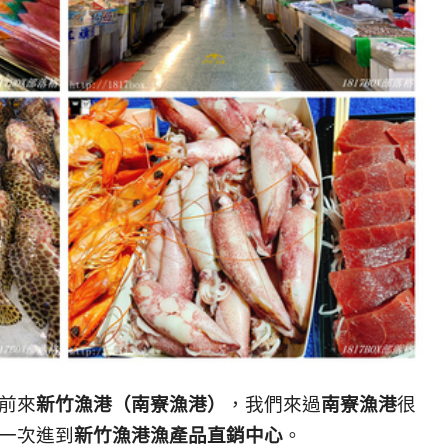
前來
新竹漁港（南寮漁港）
，我們來過
南寮漁港
很
一次進到
新竹漁港漁產品直銷中心
。