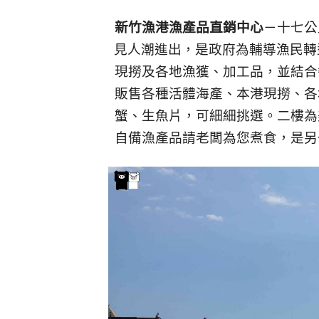
新竹漁港漁產品直銷中心
－十七公
見人潮進出，是政府為輔導漁民轉
現撈及各地漁獲、加工品，並結合
販售各種活體海產、本港現撈、各
蟹、生魚片，可細細挑選。二樓為
自備漁產品請老闆為您煮食，是另