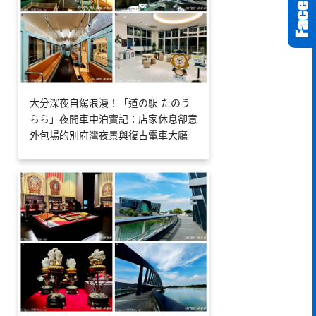
大分深夜自駕浪漫！「道の駅 たのう
らら」夜間車中泊實記：店家休息卻意
外包場的別府灣夜景與復古電車大廳