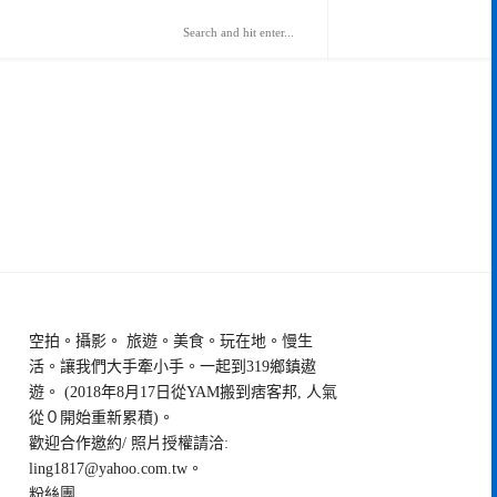
空拍。攝影。 旅遊。美食。玩在地。慢生
活。讓我們大手牽小手。一起到319鄉鎮遨
遊。 (2018年8月17日從YAM搬到痞客邦, 人氣
從０開始重新累積)。
歡迎合作邀約/ 照片授權請洽:
ling1817@yahoo.com.tw
。
粉絲團