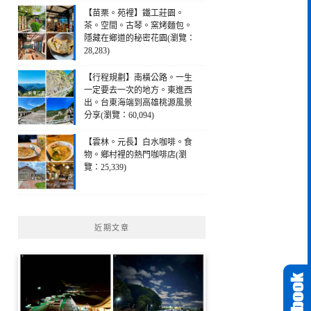
【苗栗。苑裡】鐵工莊園。
茶。空間。古琴。窯烤麵包。
隱藏在鄉道的秘密花園(瀏覽：
28,283)
【行程規劃】南橫公路。一生
一定要去一次的地方。東進西
出。台東海端到高雄桃源風景
分享(瀏覽：60,094)
【雲林。元長】白水咖啡。食
物。鄉村裡的熱門咖啡店(瀏
覽：25,339)
近期文章