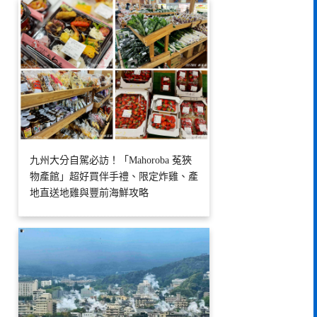
九州大分自駕必訪！「Mahoroba 菟狹
物產館」超好買伴手禮、限定炸雞、產
地直送地雞與豐前海鮮攻略