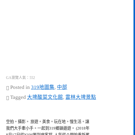
GA瀏覽人氣：552
Posted in
319地圖集
,
中部
Tagged
大埤酸菜文化館
,
雲林大埤景點
空拍。攝影。 旅遊。美食。玩在地。慢生活。讓
我們大手牽小手。一起到319鄉鎮遨遊。 (2018年
8月17日從YAM搬到痞客邦, 人氣從０開始重新累