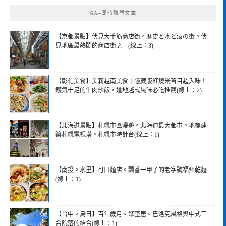
鍵
GA4即時熱門文章
字:
【京都景點】伏見大手筋商店街。歴史と水と酒の街。伏
見地區最熱鬧的商店街之一(線上：3)
【彰化美食】美莉越南美食｜隱藏版紅燒米苔目超入味！
鑊氣十足的牛肉炒飯，道地越式風味必吃推薦(線上：2)
【北海道景點】札幌市區漫遊。北海道最大都市。地標建
築札幌電視塔。札幌市時計台(線上：1)
【南投。水里】可口麵店。飄香一甲子的老字號福州乾麵
(線上：1)
【台中。烏日】百年歲月。聚奎居。巴洛克風格與中式三
合院落的結合(線上：1)