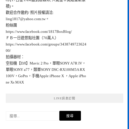
積)。
歡迎合作邀約/ 照片授權請洽:
ling1817@yahoo.com.tw
。
粉絲團
https://www.facebook.com/1817BoxBlog/
ＦＢ一日遊景點社團（70萬人）
https://www.facebook.com/groups/3438749723624
00/
拍攝器材：
空拍機【DJI】Mavic 2 Pro，單眼SONY A7R IV，
單眼SONY a77，類單SONY DSC-RX100M5A RX
100V，GoPro，手機Apple iPhone X ，Apple iPho
ne Xs MAX
LINE訊息訂閱
搜
尋
關