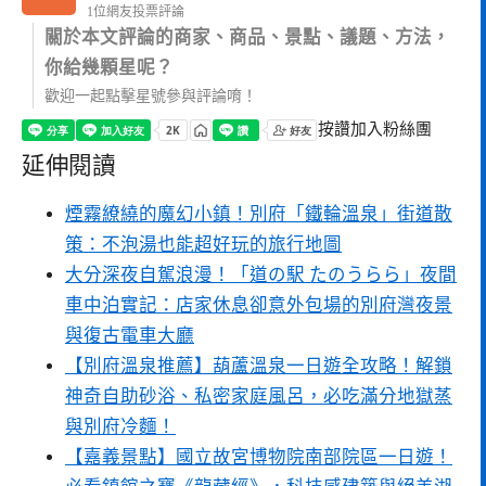
1位網友投票評論
關於本文評論的商家、商品、景點、議題、方法，
你給幾顆星呢？
歡迎一起點擊星號參與評論唷！
按讚加入粉絲團
延伸閱讀
煙霧繚繞的魔幻小鎮！別府「鐵輪溫泉」街道散
策：不泡湯也能超好玩的旅行地圖
大分深夜自駕浪漫！「道の駅 たのうらら」夜間
車中泊實記：店家休息卻意外包場的別府灣夜景
與復古電車大廳
【別府溫泉推薦】葫蘆溫泉一日遊全攻略！解鎖
神奇自助砂浴、私密家庭風呂，必吃滿分地獄蒸
與別府冷麵！
【嘉義景點】國立故宮博物院南部院區一日遊！