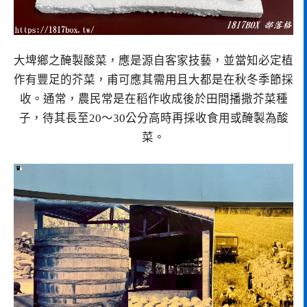
大埤鄉之醃製酸菜，應是源自客家技藝，並當知必定植
作有豐足的芥菜，甫可應其需用且大都是在秋冬季節採
收。通常，農民常是在稻作收成後於田間播撒芥菜種
子，待其長至20～30公分高時再採收食用或醃製為酸
菜。