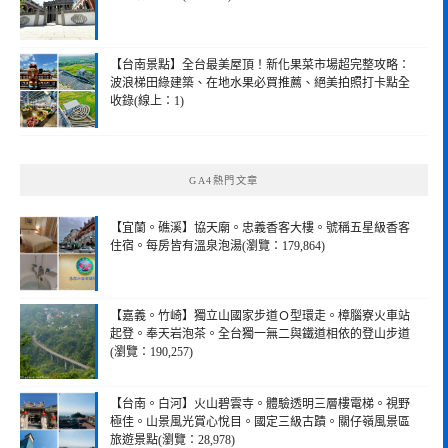
【台南景點】全台最美屋頂！新化果菜市場超完整攻略：
波浪梯田綠建築、在地水果必買推薦、絕美拍照打卡點全
收錄(線上：1)
GA4熱門文章
【宜蘭。礁溪】協天廟。忠義香客大樓。號稱五星級香客
住宿。每房皆有溫泉泡湯(瀏覽：179,864)
【嘉義。竹崎】獨立山國家步道Ｏ型環走。樟腦寮火車站
起登。奉天岩泡茶。全台獨一無二與鐵道相依的登山步道
(瀏覽：190,257)
【台南。白河】火山碧雲寺。體驗透明三層樓電梯。視野
極佳。山景風光賞心悅目。國定三級古蹟。關仔嶺風景區
旅遊景點(瀏覽：28,978)