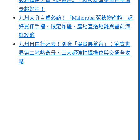
必看鎮館之寶《龍藏經》，科技感建築與絕美湖
景超好拍！
九州大分自駕必訪！「Mahoroba 菟狹物產館」超
好買伴手禮、限定炸雞、產地直送地雞與豐前海
鮮攻略
九州自由行必去！別府「湯霧展望台」：飽覽世
界第二地熱奇景，三大超強拍攝機位與交通全攻
略