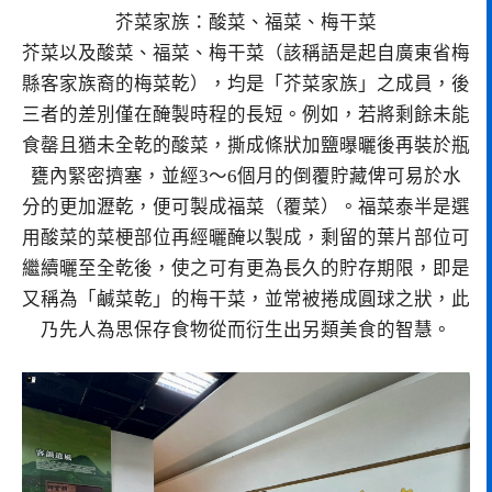
芥菜家族：酸菜、福菜、梅干菜
芥菜以及酸菜、福菜、梅干菜（該稱語是起自廣東省梅
縣客家族裔的梅菜乾），均是「芥菜家族」之成員，後
三者的差別僅在醃製時程的長短。例如，若將剩餘未能
食罄且猶未全乾的酸菜，撕成條狀加鹽曝曬後再裝於瓶
甕內緊密擠塞，並經3～6個月的倒覆貯藏俾可易於水
分的更加瀝乾，便可製成福菜（覆菜）。福菜泰半是選
用酸菜的菜梗部位再經曬醃以製成，剩留的葉片部位可
繼續曬至全乾後，使之可有更為長久的貯存期限，即是
又稱為「鹹菜乾」的梅干菜，並常被捲成圓球之狀，此
乃先人為思保存食物從而衍生出另類美食的智慧。