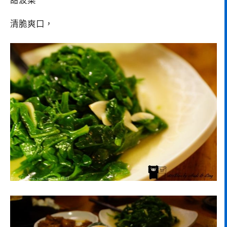
甜波菜
清脆爽口，