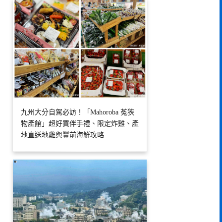
九州大分自駕必訪！「Mahoroba 菟狹
物產館」超好買伴手禮、限定炸雞、產
地直送地雞與豐前海鮮攻略