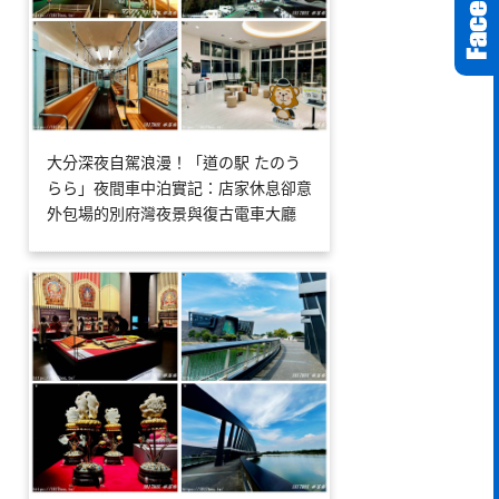
大分深夜自駕浪漫！「道の駅 たのう
らら」夜間車中泊實記：店家休息卻意
外包場的別府灣夜景與復古電車大廳