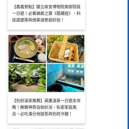
【嘉義景點】國立故宮博物院南部院區
一日遊！必看鎮館之寶《龍藏經》，科
技感建築與絕美湖景超好拍！
【別府溫泉推薦】葫蘆溫泉一日遊全攻
略！解鎖神奇自助砂浴、私密家庭風
呂，必吃滿分地獄蒸與別府冷麵！