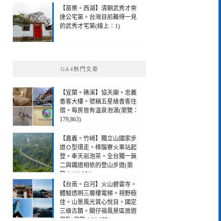
【苗栗。西湖】清朝武秀才崇
達公宅第。台灣目前難得一見
的武秀才宅第(線上：1)
GA4熱門文章
【宜蘭。礁溪】協天廟。忠義
香客大樓。號稱五星級香客住
宿。每房皆有溫泉泡湯(瀏覽：
179,863)
【嘉義。竹崎】獨立山國家步
道Ｏ型環走。樟腦寮火車站起
登。奉天岩泡茶。全台獨一無
二與鐵道相依的登山步道(瀏
覽：190,256)
【台南。白河】火山碧雲寺。
體驗透明三層樓電梯。視野極
佳。山景風光賞心悅目。國定
三級古蹟。關仔嶺風景區旅遊
景點(瀏覽：28,975)