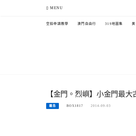
Skip
MENU
to
content
空拍申請教學
澳門自由行
319地圖集
美
【金門。烈嶼】小金門最大
BOX1817
2014-09-03
離島