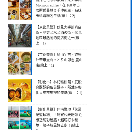
鹿港老宅咖啡推薦｜東北季風
Monsoon coffee：在 160 年古
厝邂逅員林盃手沖冠軍，品味
玉珍齋聯名午茶(線上：2)
【京都景點】伏見大手筋商店
街。歴史と水と酒の街。伏見
地區最熱鬧的商店街之一(線
上：1)
【京都美食】鳥山宇吉。炸雞
外帶專賣店。とり山卯吉 嵐山
店(線上：1)
【彰化市】林記糕餅舖。屁股
會酥酥的蛋黃酥哥。隱藏在彰
化大埔市場裡的美味(線上：1)
【彰化景點】伸港驚現「侏羅
紀籃球場」！蚵寮代天府旁 Q
版恐龍彩繪牆，超萌打卡秘
境，親子放風好去處！(線上：
1)