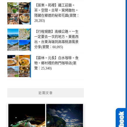
【苗栗。苑裡】鐵工莊園。
茶。空間。古琴。窯烤麵包。
隱藏在鄉道的秘密花園(瀏覽：
28,283)
【行程規劃】南橫公路。一生
一定要去一次的地方。東進西
出。台東海端到高雄桃源風景
分享(瀏覽：60,095)
【雲林。元長】白水咖啡。食
物。鄉村裡的熱門咖啡店(瀏
覽：25,340)
近期文章