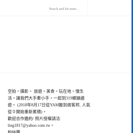
空拍。攝影。 旅遊。美食。玩在地。慢生
活。讓我們大手牽小手。一起到319鄉鎮遨
遊。 (2018年8月17日從YAM搬到痞客邦, 人氣
從０開始重新累積)。
歡迎合作邀約/ 照片授權請洽:
ling1817@yahoo.com.tw
。
粉絲團