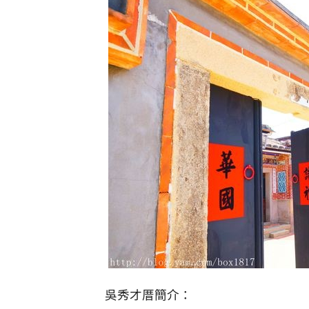
吳秀才厝簡介：