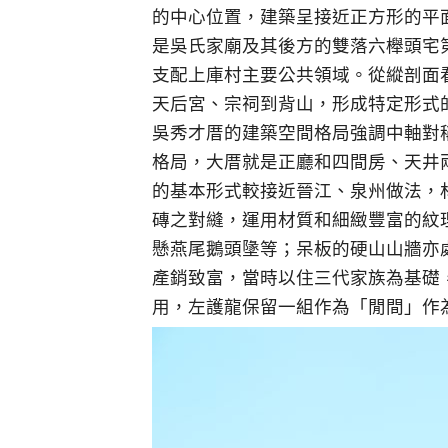
的中心位置，建築呈接近正方形的平
是吳氏家廟及其後方的雙落六櫸頭宅
支配上庫村主要公共領域。從縱剖面
天后宮、宗祠到背山，形成特定形式
吳秀才厝的建築空間格局強調中軸對
格局，大厝就是正廳和四間房、天井
的基本形式較接近晉江、泉州做法，
磚之對縫，運用材質和細緻豐富的紋
懸燕尾鵝頭墬等；呆板的硬山山牆亦
產銷致富，當時以住三代家族為基礎
用，左護龍保留一組作為「閒間」作