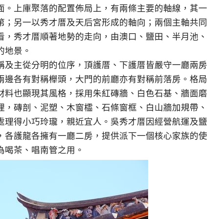
面。上庫聚落的配置佈局上，有兩條主要的軸線，其一
第；另一以秀才厝及天后宮形成的軸向；兩個主軸共同
看，秀才厝順著地勢的走向，由澳口、鹽田、半月池、
的地景。
稱及主從分明的位序，頂護厝、下護厝皆嚴守一廳兩房
兩邊各有對稱櫸頭，大門的前廳亦有對稱前落房。格局
材料也顯現其風格，採用朱紅磚牆、白色石基、牆面磨
理，磚剖、泥塑、木窗櫺、石條窗框、白山牆加規帶、
處理得小巧玲瓏，親近宜人。吳秀才厝因經營航運及鹽
，各護龍各擁有一廳二房，提供派下一個核心家族的使
為喝茶、唱南管之用。