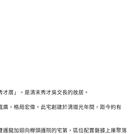
秀才厝」。是清末秀才吳文長的故居。
寬廣，格局宏偉。此宅創建於清道光年間，距今約有
雙護龍加迴向櫸頭護院的宅第，區位配置磐據上庫聚落