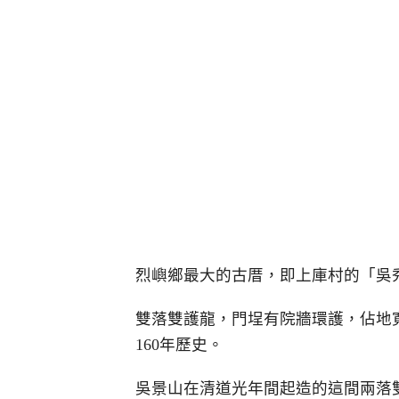
烈嶼鄉最大的古厝，即上庫村的「吳
雙落雙護龍，門埕有院牆環護，佔地
160年歷史。
吳景山在清道光年間起造的這間兩落