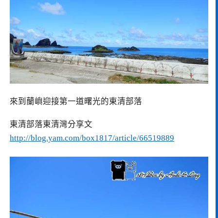
來到蘭嶼迎接第一道曙光的東清部落
東清部落東清灣分享文
http://blog.yam.com/box1817/article/66519889