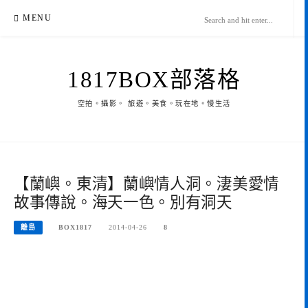
Skip
MENU
to
content
1817BOX部落格
空拍。攝影。 旅遊。美食。玩在地。慢生活
【蘭嶼。東清】蘭嶼情人洞。淒美愛情
故事傳說。海天一色。別有洞天
離島
BOX1817
2014-04-26
8