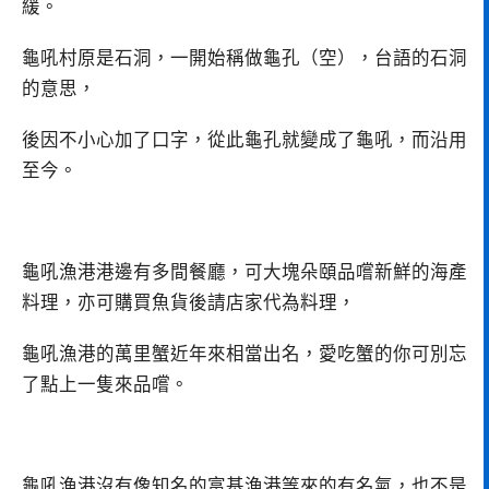
緩。
龜吼村原是石洞，一開始稱做龜孔（空），台語的石洞
的意思，
後因不小心加了口字，從此龜孔就變成了龜吼，而沿用
至今。
龜吼漁港港邊有多間餐廳，可大塊朵頤品嚐新鮮的海產
料理，亦可購買魚貨後請店家代為料理，
龜吼漁港的萬里蟹近年來相當出名，愛吃蟹的你可別忘
了點上一隻來品嚐。
龜吼漁港沒有像知名的富基漁港等來的有名氣，也不是