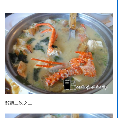
龍蝦二吃之二