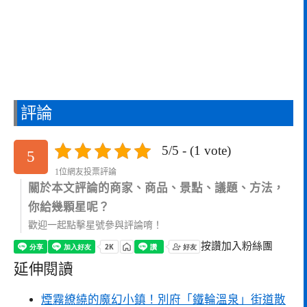
評論
5/5 - (1 vote)
5
1位網友投票評論
關於本文評論的商家、商品、景點、議題、方法，
你給幾顆星呢？
歡迎一起點擊星號參與評論唷！
按讚加入粉絲團
延伸閱讀
煙霧繚繞的魔幻小鎮！別府「鐵輪溫泉」街道散