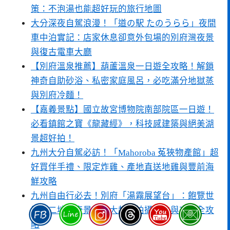
策：不泡湯也能超好玩的旅行地圖
大分深夜自駕浪漫！「道の駅 たのうらら」夜間
車中泊實記：店家休息卻意外包場的別府灣夜景
與復古電車大廳
【別府溫泉推薦】葫蘆溫泉一日遊全攻略！解鎖
神奇自助砂浴、私密家庭風呂，必吃滿分地獄蒸
與別府冷麵！
【嘉義景點】國立故宮博物院南部院區一日遊！
必看鎮館之寶《龍藏經》，科技感建築與絕美湖
景超好拍！
九州大分自駕必訪！「Mahoroba 菟狹物產館」超
好買伴手禮、限定炸雞、產地直送地雞與豐前海
鮮攻略
九州自由行必去！別府「湯霧展望台」：飽覽世
界第二地熱奇景，三大超強拍攝機位與交通全攻
略