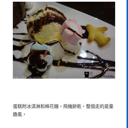
蛋糕附冰淇淋和棉花糖，飛機餅乾，整個走的是童
趣風，