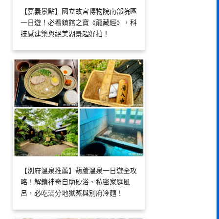
【嘉義景點】國立故宮博物院南部院區
一日遊！必看鎮館之寶《龍藏經》，科
技感建築與絕美湖景超好拍！
【別府溫泉推薦】葫蘆溫泉一日遊全攻
略！解鎖神奇自助砂浴、私密家庭風
呂，必吃滿分地獄蒸與別府冷麵！