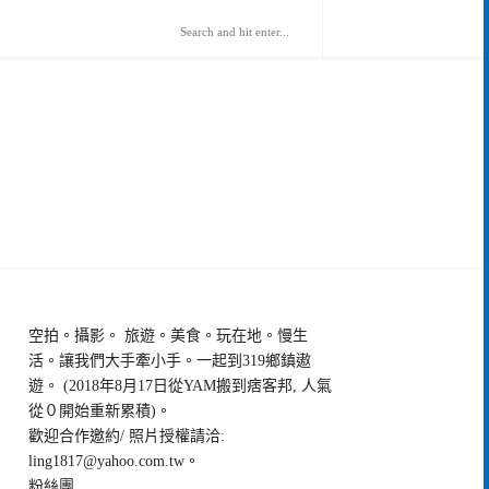
空拍。攝影。 旅遊。美食。玩在地。慢生
活。讓我們大手牽小手。一起到319鄉鎮遨
遊。 (2018年8月17日從YAM搬到痞客邦, 人氣
從０開始重新累積)。
歡迎合作邀約/ 照片授權請洽:
ling1817@yahoo.com.tw
。
粉絲團