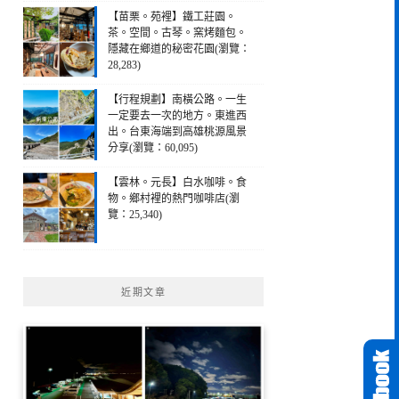
【苗栗。苑裡】鐵工莊園。
茶。空間。古琴。窯烤麵包。
隱藏在鄉道的秘密花園(瀏覽：
28,283)
【行程規劃】南橫公路。一生
一定要去一次的地方。東進西
出。台東海端到高雄桃源風景
分享(瀏覽：60,095)
【雲林。元長】白水咖啡。食
物。鄉村裡的熱門咖啡店(瀏
覽：25,340)
近期文章