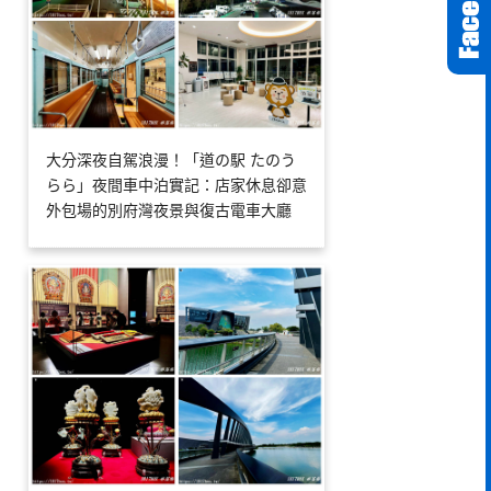
大分深夜自駕浪漫！「道の駅 たのう
らら」夜間車中泊實記：店家休息卻意
外包場的別府灣夜景與復古電車大廳