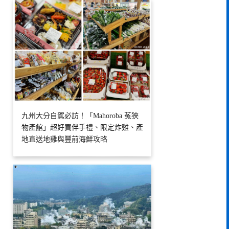
九州大分自駕必訪！「Mahoroba 菟狹
物產館」超好買伴手禮、限定炸雞、產
地直送地雞與豐前海鮮攻略