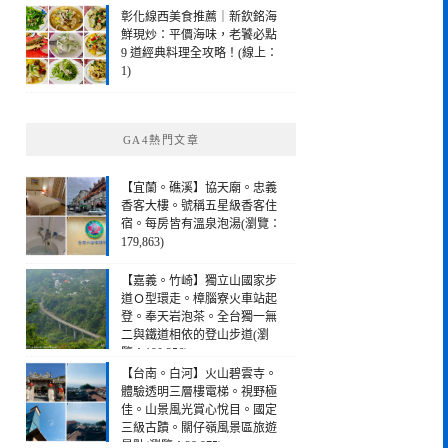
彰化線西美食推薦｜新欽銘海
鮮現炒：平價海味，老饕必點
9 道經典料理全攻略！(線上：
1)
GA4熱門文章
【宜蘭。礁溪】協天廟。忠義
香客大樓。號稱五星級香客住
宿。每房皆有溫泉泡湯(瀏覽：
179,863)
【嘉義。竹崎】獨立山國家步
道Ｏ型環走。樟腦寮火車站起
登。奉天岩泡茶。全台獨一無
二與鐵道相依的登山步道(瀏
覽：190,256)
【台南。白河】火山碧雲寺。
體驗透明三層樓電梯。視野極
佳。山景風光賞心悅目。國定
三級古蹟。關仔嶺風景區旅遊
景點(瀏覽：28,975)