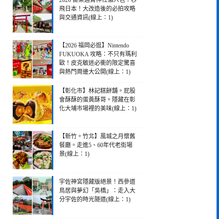
2026 苗栗通霄神社懶人包：秒
飛日本！大改造後的必拍攻略
與交通資訊(線上：1)
【2026 福岡必逛】Nintendo
FUKUOKA 攻略：不只有瑪利
歐！皮克敏迷必衝的限定驚喜
與熱門周邊大公開(線上：1)
【彰化市】林記糕餅舖。屁股
會酥酥的蛋黃酥哥。隱藏在彰
化大埔市場裡的美味(線上：1)
【新竹。竹北】風城之月懷舊
餐廳。走進5、60年代老街場
景(線上：1)
宇佐神宮隱藏版絕景！西參道
鳥居與夢幻「吳橋」：走入大
分宇佐的時光隧道(線上：1)