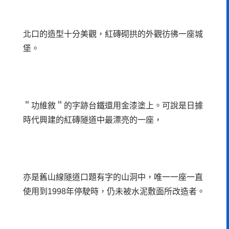
北口的造型十分美觀，紅磚砌拱的外觀彷彿一座城
堡。
＂功維敘＂的字跡台鐵還用金漆塗上。可說是日據
時代興建的紅磚隧道中最漂亮的一座，
亦是舊山線隧道口題有字的山洞中，唯一一座一直
使用到1998年停駛時，仍未被水泥敷面所改造者。