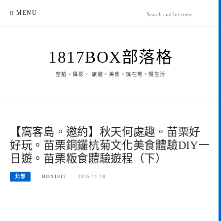
Skip
MENU
to
content
1817BOX部落格
空拍。攝影。 旅遊。美食。玩在地。慢生活
【窩客島。邀約】秋天何處趣。苗栗好
好玩。苗栗銅鑼杭菊文化美食體驗DIY一
日遊。苗栗粄食體驗遊程（下）
北部
BOX1817
2015-11-18