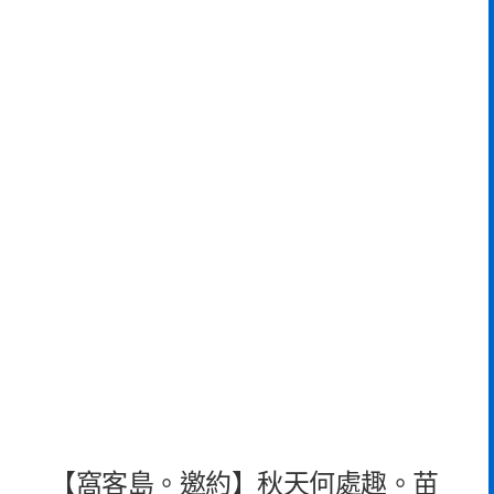
【窩客島。邀約】秋天何處趣。苗