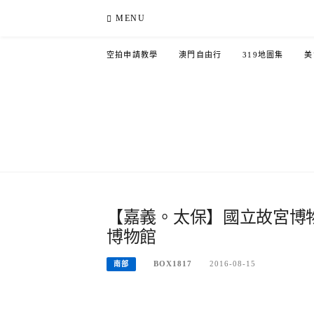
Skip
MENU
to
content
空拍申請教學
澳門自由行
319地圖集
美
【嘉義。太保】國立故宮博
博物館
BOX1817
2016-08-15
南部