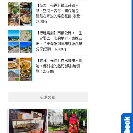
【苗栗。苑裡】鐵工莊園。
茶。空間。古琴。窯烤麵包。
隱藏在鄉道的秘密花園(瀏覽：
28,284)
【行程規劃】南橫公路。一生
一定要去一次的地方。東進西
出。台東海端到高雄桃源風景
分享(瀏覽：60,097)
【雲林。元長】白水咖啡。食
物。鄉村裡的熱門咖啡店(瀏
覽：25,340)
近期文章