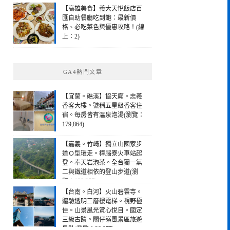
【高雄美食】義大天悅飯店百
匯自助餐廳吃到飽：最新價
格、必吃菜色與優惠攻略！(線
上：2)
GA4熱門文章
【宜蘭。礁溪】協天廟。忠義
香客大樓。號稱五星級香客住
宿。每房皆有溫泉泡湯(瀏覽：
179,864)
【嘉義。竹崎】獨立山國家步
道Ｏ型環走。樟腦寮火車站起
登。奉天岩泡茶。全台獨一無
二與鐵道相依的登山步道(瀏
覽：190,257)
【台南。白河】火山碧雲寺。
體驗透明三層樓電梯。視野極
佳。山景風光賞心悅目。國定
三級古蹟。關仔嶺風景區旅遊
景點(瀏覽：28,977)