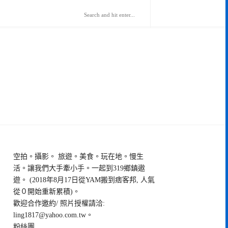
空拍。攝影。 旅遊。美食。玩在地。慢生
活。讓我們大手牽小手。一起到319鄉鎮遨
遊。 (2018年8月17日從YAM搬到痞客邦, 人氣
從０開始重新累積)。
歡迎合作邀約/ 照片授權請洽:
ling1817@yahoo.com.tw
。
粉絲團