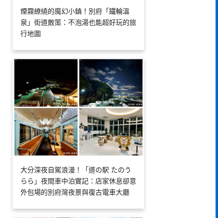
煙霧繚繞的魔幻小鎮！別府「鐵輪溫
泉」街道散策：不泡湯也能超好玩的旅
行地圖
大分深夜自駕浪漫！「道の駅 たのう
らら」夜間車中泊實記：店家休息卻意
外包場的別府灣夜景與復古電車大廳