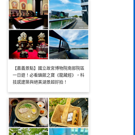
【嘉義景點】國立故宮博物院南部院區
一日遊！必看鎮館之寶《龍藏經》，科
技感建築與絕美湖景超好拍！