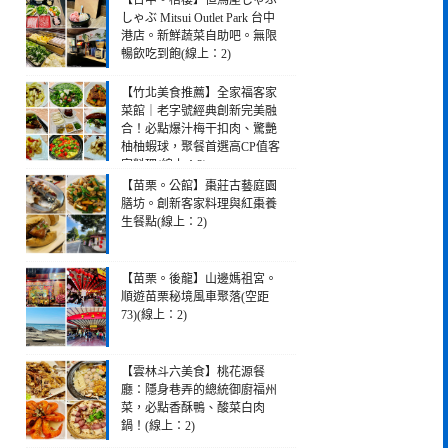
【台中。梧棲】但馬屋しゃぶ
しゃぶ Mitsui Outlet Park 台中
港店。新鮮蔬菜自助吧。無限
暢飲吃到飽(線上：2)
【竹北美食推薦】全家福客家
菜館｜老字號經典創新完美融
合！必點爆汁梅干扣肉、驚艷
柚柚蝦球，聚餐首選高CP值客
家料理(線上：2)
【苗栗。公館】棗莊古藝庭園
膳坊。創新客家料理與紅棗養
生餐點(線上：2)
【苗栗。後龍】山邊媽祖宮。
順遊苗栗秘境風車聚落(空距
73)(線上：2)
【雲林斗六美食】桃花源餐
廳：隱身巷弄的總統御廚福州
菜，必點香酥鴨、酸菜白肉
鍋！(線上：2)