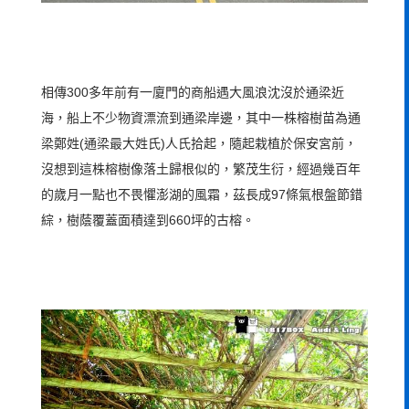
相傳300多年前有一廈門的商船遇大風浪沈沒於通梁近
海，船上不少物資漂流到通梁岸邊，其中一株榕樹苗為通
梁鄭姓(通梁最大姓氏)人氏拾起，隨起栽植於保安宮前，
沒想到這株榕樹像落土歸根似的，繁茂生衍，經過幾百年
的歲月一點也不畏懼澎湖的風霜，茲長成97條氣根盤節錯
綜，樹蔭覆蓋面積達到660坪的古榕。