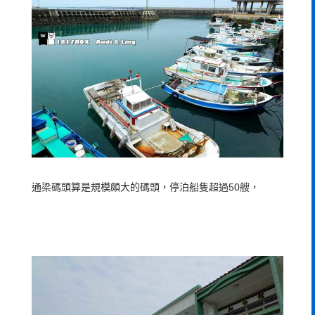
通梁碼頭算是規模頗大的碼頭，停泊船隻超過50艘，