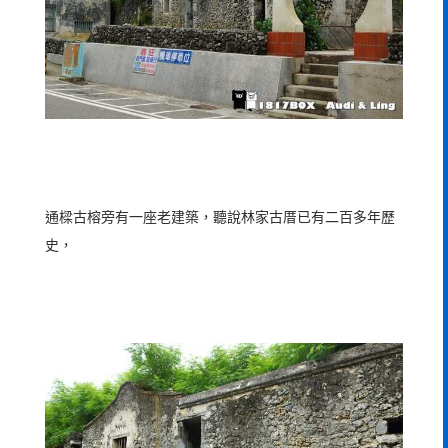
通樑古榕旁有一座老建築，聽說林家古厝已有二百多年歷
史，