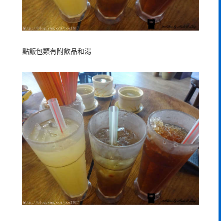
點飯包類有附飲品和湯