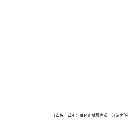
【南投。草屯】偏僻山林飄書香。汗漫書院