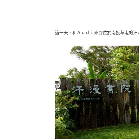
這一天，和Ａｕｄｉ來到位於南投草屯的汗