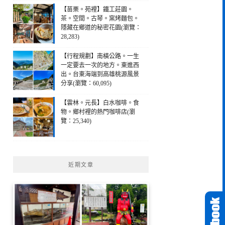
【苗栗。苑裡】鐵工莊園。
茶。空間。古琴。窯烤麵包。
隱藏在鄉道的秘密花園(瀏覽：
28,283)
【行程規劃】南橫公路。一生
一定要去一次的地方。東進西
出。台東海端到高雄桃源風景
分享(瀏覽：60,095)
【雲林。元長】白水咖啡。食
物。鄉村裡的熱門咖啡店(瀏
覽：25,340)
近期文章