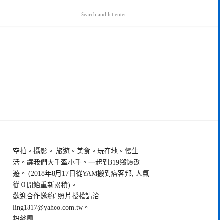
空拍。攝影。 旅遊。美食。玩在地。慢生
活。讓我們大手牽小手。一起到319鄉鎮遨
遊。 (2018年8月17日從YAM搬到痞客邦, 人氣
從０開始重新累積)。
歡迎合作邀約/ 照片授權請洽:
ling1817@yahoo.com.tw
。
粉絲團