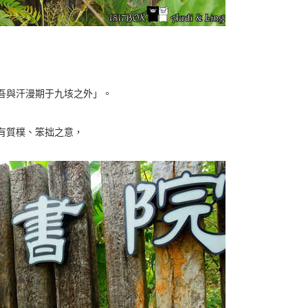
吾與汗漫期于九垓之外」。
有質樸、笨拙之意，