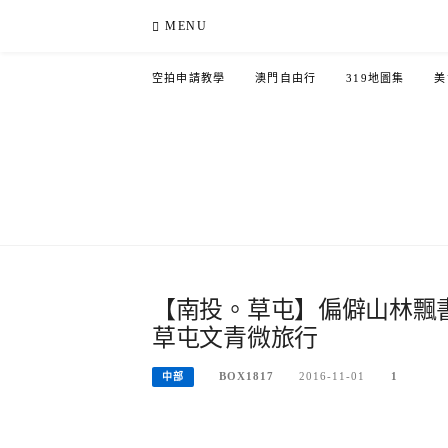
Skip
MENU
to
content
空拍申請教學
澳門自由行
319地圖集
美
【南投。草屯】偏僻山林飄
草屯文青微旅行
BOX1817
2016-11-01
1
中部