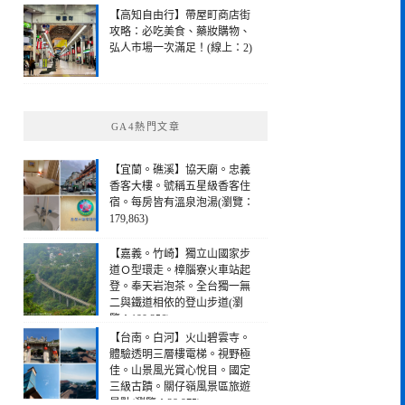
【高知自由行】帶屋町商店街
攻略：必吃美食、藥妝購物、
弘人市場一次滿足！(線上：2)
GA4熱門文章
【宜蘭。礁溪】協天廟。忠義
香客大樓。號稱五星級香客住
宿。每房皆有溫泉泡湯(瀏覽：
179,863)
【嘉義。竹崎】獨立山國家步
道Ｏ型環走。樟腦寮火車站起
登。奉天岩泡茶。全台獨一無
二與鐵道相依的登山步道(瀏
覽：190,256)
【台南。白河】火山碧雲寺。
體驗透明三層樓電梯。視野極
佳。山景風光賞心悅目。國定
三級古蹟。關仔嶺風景區旅遊
景點(瀏覽：28,975)