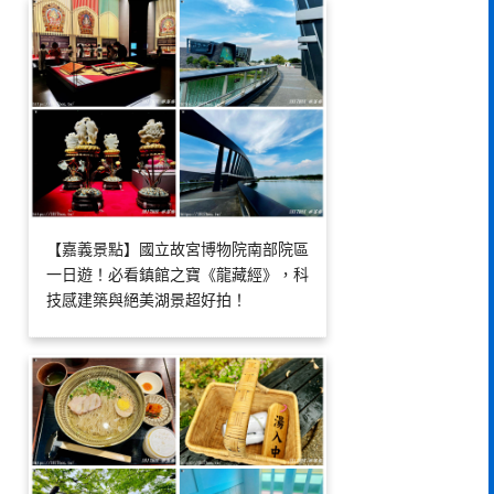
【嘉義景點】國立故宮博物院南部院區
一日遊！必看鎮館之寶《龍藏經》，科
技感建築與絕美湖景超好拍！