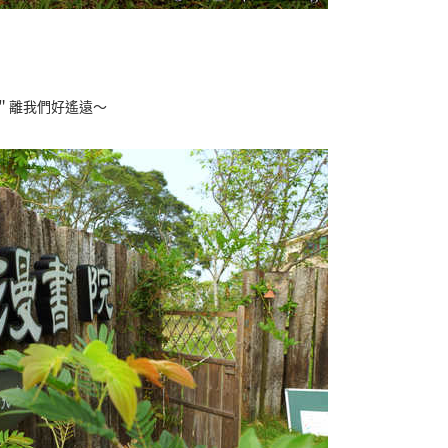
＂離我們好遙遠～