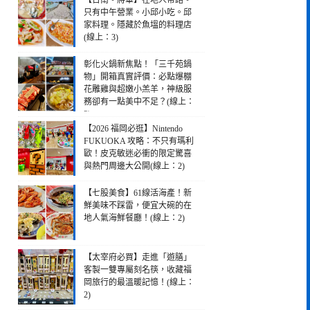
【台南。將軍】在地人帶路。
只有中午營業。小邱小吃。邱
家料理。隱藏於魚塭的料理店
(線上：3)
彰化火鍋新焦點！「三千苑鍋
物」開箱真實評價：必點爆棚
花雕雞與超嫩小羔羊，神級服
務卻有一點美中不足？(線上：
3)
【2026 福岡必逛】Nintendo
FUKUOKA 攻略：不只有瑪利
歐！皮克敏迷必衝的限定驚喜
與熱門周邊大公開(線上：2)
【七股美食】61線活海產！新
鮮美味不踩雷，便宜大碗的在
地人氣海鮮餐廳！(線上：2)
【太宰府必買】走進「遊膳」
客製一雙專屬刻名筷，收藏福
岡旅行的最溫暖記憶！(線上：
2)