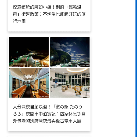
煙霧繚繞的魔幻小鎮！別府「鐵輪溫
泉」街道散策：不泡湯也能超好玩的旅
行地圖
大分深夜自駕浪漫！「道の駅 たのう
らら」夜間車中泊實記：店家休息卻意
外包場的別府灣夜景與復古電車大廳