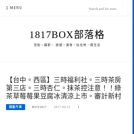
Skip
MENU
to
content
1817BOX部落格
空拍。攝影。 旅遊。美食。玩在地。慢生活
【台中。西區】三時福利社。三時茶房
第三店。三時杏仁。抹茶控注意！！綠
茶草莓莓果豆腐冰清涼上市。審計新村
甜點午茶
BOX1817
2017-04-21
1